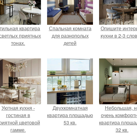
тильная квартира
Спальная комната
Опишите интер
 светлых приятных
для разнополых
кухни в 2-3 слов
тонах.
детей
Уютная кухня -
Двухкомнатная
Небольшая, н
гостиная в
квартира площадью
очень комфорт
риятной цветовой
53 кв.
квартира площа
гамме.
32 кв.