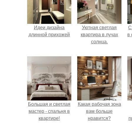
Идеи дизайна
Уютная светлая
С
длинной прихожей
квартира в лучах
в
солнца.
Большая и светлая
Какая рабочая зона
мастер - спальня в
вам больше
квартире!
нравится?
п