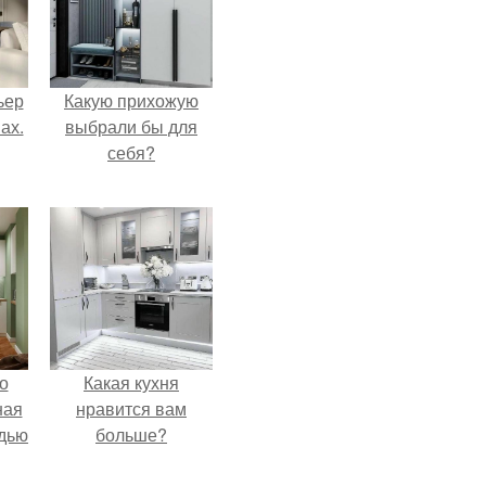
ьер
Какую прихожую
ах.
выбрали бы для
себя?
о
Какая кухня
ная
нравится вам
дью
больше?