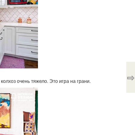
⇨
колхоз очень тяжело. Это игра на грани.