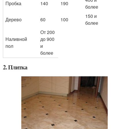
Пробка
140
190
более
150 и
Дерево
60
100
более
От 200
Наливной
до 900
пол
и
более
2. Плитка