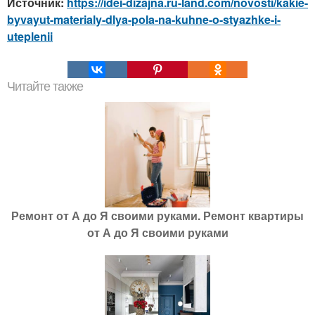
Источник:
https://idei-dizajna.ru-land.com/novosti/kakie-
byvayut-materialy-dlya-pola-na-kuhne-o-styazhke-i-
uteplenii
Читайте также
Ремонт от А до Я своими руками. Ремонт квартиры
от А до Я своими руками