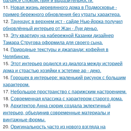
балансе спокойствия и выразительности.
11.
Новая жизнь деревянного дома в Подмосковье -
пример бережного обновления без утраты характера.
12.
Таунхаус в верхнем ист - сайде Нью-йорка получил
обновлённый интерьер от Жан - Луи деньо.
13.
Эту квартиру на набережной Казанки дизайнер
Тамара Стругова оформила для своего сына.
14.
Природные текстуры и джапанди: кофейня в
Челябинске.
15.
Этот интерьер родился из диалога между историей
дома и страстью хозяйки к эстетике ар - деко.
16.
Горошек в интерьере: маленький рисунок с большим
характером.
17.
Небольшое пространство с парижским настроением.
18.
Современная классика с характером старого дома.
19.
Архитектор Анна скорик создала эклектичный
интерьер, объединив современные материалы и
винтажные формы.
20.
Оригинальность часто из нового взгляда на