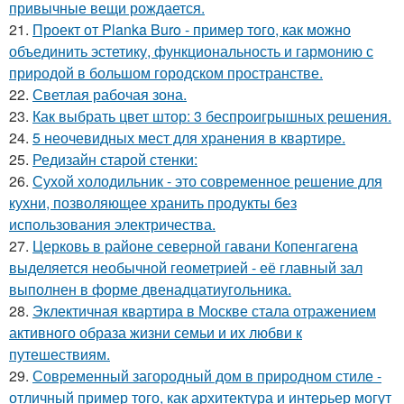
привычные вещи рождается.
21.
Проект от Planka Buro - пример того, как можно
объединить эстетику, функциональность и гармонию с
природой в большом городском пространстве.
22.
Светлая рабочая зона.
23.
Как выбрать цвет штор: 3 беспроигрышных решения.
24.
5 неочевидных мест для хранения в квартире.
25.
Редизайн старой стенки:
26.
Сухой холодильник - это современное решение для
кухни, позволяющее хранить продукты без
использования электричества.
27.
Церковь в районе северной гавани Копенгагена
выделяется необычной геометрией - её главный зал
выполнен в форме двенадцатиугольника.
28.
Эклектичная квартира в Москве стала отражением
активного образа жизни семьи и их любви к
путешествиям.
29.
Современный загородный дом в природном стиле -
отличный пример того, как архитектура и интерьер могут