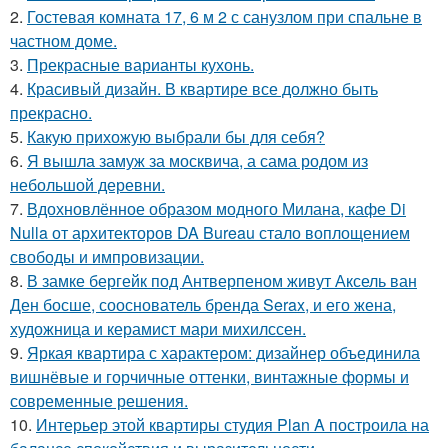
2.
Гостевая комната 17, 6 м 2 с санузлом при спальне в
частном доме.
3.
Прекрасные варианты кухонь.
4.
Красивый дизайн. В квартире все должно быть
прекрасно.
5.
Какую прихожую выбрали бы для себя?
6.
Я вышла замуж за москвича, а сама родом из
небольшой деревни.
7.
Вдохновлённое образом модного Милана, кафе Di
Nulla от архитекторов DA Bureau стало воплощением
свободы и импровизации.
8.
В замке бергейк под Антверпеном живут Аксель ван
Ден босше, сооснователь бренда Serax, и его жена,
художница и керамист мари михилссен.
9.
Яркая квартира с характером: дизайнер объединила
вишнёвые и горчичные оттенки, винтажные формы и
современные решения.
10.
Интерьер этой квартиры студия Plan A построила на