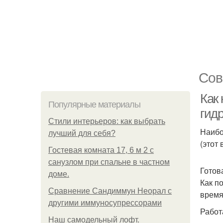
Сов
Как
Популярные материалы
гид
Стили интерьеров: как выбрать
Наибо
лучший для себя?
(этот
Гостевая комната 17, 6 м 2 с
санузлом при спальне в частном
Готов
доме.
Как п
Сравнение Сандиммун Неорал с
время
другими иммуносупрессорами
Работ
Наш самодельный лофт.