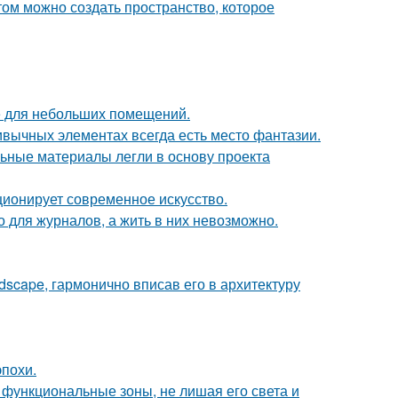
том можно создать пространство, которое
е для небольших помещений.
ривычных элементах всегда есть место фантазии.
ьные материалы легли в основу проекта
ционирует современное искусство.
 для журналов, а жить в них невозможно.
scape, гармонично вписав его в архитектуру
эпохи.
 функциональные зоны, не лишая его света и