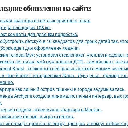
ледние обновления на сайте:
льная квартира в светлых приятных тонах.
ртира площадью 108 кв.
ект комнаты для девочкм подростка.
 обустроить детскую в 10 квадратов для троих детей так, чт
борка идеи для оформления лоджии.
жия готова! Муж установил стеклопакет, утеплил и сделал 
колько лет назад мой муж попал в ДТП - сам виноват, въех
versal Khaki - спокойный нейтральный хаки с мягким зелен
 в Нью-йорке с интерьерами Жана - Луи деньо - пример того
менно.
артира как личный остров тишины в городе задумывалась.
манда Archjoint создала минималистичный интерьер, выстро
.
терьер недели: эклектичная квартира в Москве.
окойствие формы и игра оттенков.
от интерьер строится не вокруг трендов, а вокруг любви к 