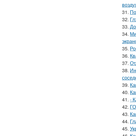
возду
31.
По
32.
Гл
33.
До
34.
Ми
экран
35.
Ро
36.
Кв
37.
От
38.
Ин
сосед
39.
Ка
40.
Ка
41.
- 
42.
ГО
43.
Ка
44.
Гл
45.
Ук
46.
Ка