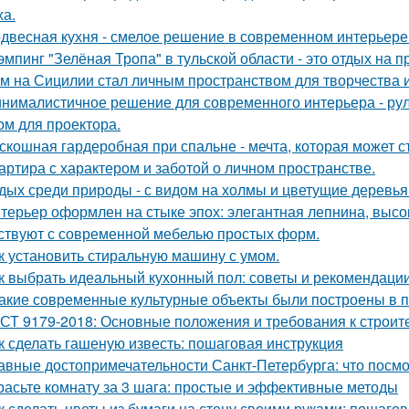
ха.
двесная кухня - смелое решение в современном интерьере
эмпинг "Зелёная Тропа" в тульской области - это отдых на 
м на Сицилии стал личным пространством для творчества и
нималистичное решение для современного интерьера - ру
ом для проектора.
скошная гардеробная при спальне - мечта, которая может с
артира с характером и заботой о личном пространстве.
дых среди природы - с видом на холмы и цветущие деревья
терьер оформлен на стыке эпох: элегантная лепнина, высок
ствуют с современной мебелью простых форм.
к установить стиральную машину с умом.
к выбрать идеальный кухонный пол: советы и рекомендаци
Какие современные культурные объекты были построены в 
СТ 9179-2018: Основные положения и требования к строит
к сделать гашеную известь: пошаговая инструкция
авные достопримечательности Санкт-Петербурга: что посмо
расьте комнату за 3 шага: простые и эффективные методы
к сделать цветы из бумаги на стену своими руками: пошаго