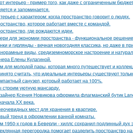
от интерьер - пример того, как даже с ограниченным бюдже
яется и запоминается.
терьер с характером: когда пространство говорит о людях.
остранство, которое работает вместе с командой.
остранство, где рождаются идеи.
ери для экономии пространства - функциональное решени
нки и гирлянды - вечная новогодняя классика, но даже в п
норамные виды, средиземноморское настроение и натурал
нера Елены Кулагиной.
м для молодой пары, которая много путешествует и коллек
инято считать, что идеальные интерьеры существуют только
мпактный санузел, который работает на 100%.
 строим уютную мансарду.
зайнер Ксения Новикова оформила флагманский бутик Land
начала ХХ века.
неочевидных мест для хранения в квартире.
вый тренд в оформлении ванной комнаты.
м 1950-х годов в Беверли - хиллс сохранил подлинный дух 
еклянная перегородка помогает разделить пространство на