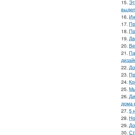
15.
Эт
выдел
16.
Ин
17.
Пр
18.
Пр
19.
Дв
20.
Ве
21.
Па
дизай
22.
До
23.
Пр
24.
Ко
25.
Мы
26.
Ди
дома 
27.
5 
28.
Но
29.
До
30.
Ст