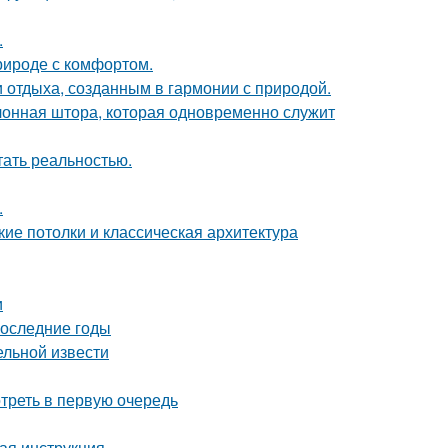
.
природе с комфортом.
 отдыха, созданным в гармонии с природой.
лонная штора, которая одновременно служит
тать реальностью.
.
ие потолки и классическая архитектура
и
последние годы
ельной извести
треть в первую очередь
вая инструкция