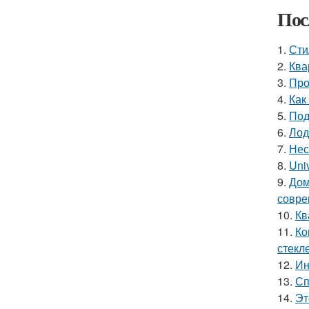
Пос
1.
Сти
2.
Ква
3.
Про
4.
Как
5.
Под
6.
Лод
7.
Нес
8.
Uni
9.
Дом
совре
10.
Кв
11.
Ко
стекле
12.
Ин
13.
Сп
14.
Эт