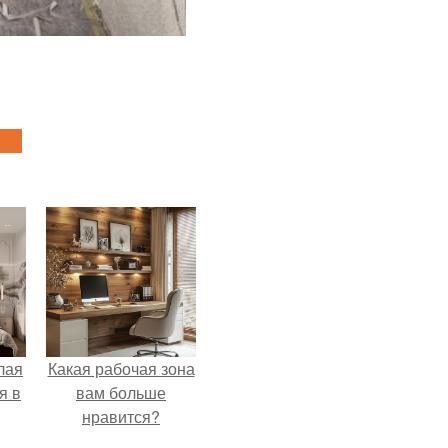
лая
Какая рабочая зона
я в
вам больше
нравится?