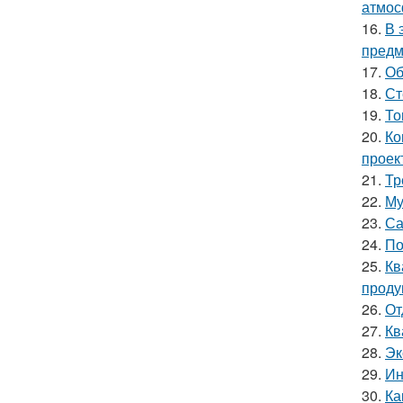
атмос
16.
В 
предм
17.
Об
18.
Ст
19.
То
20.
Ко
проек
21.
Тр
22.
Му
23.
Са
24.
По
25.
Кв
проду
26.
От
27.
Кв
28.
Эк
29.
Ин
30.
Ка