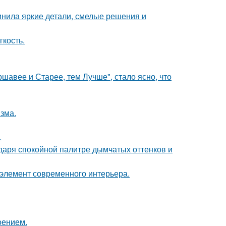
инила яркие детали, смелые решения и
гкость.
ршавее и Старее, тем Лучше", стало ясно, что
зма.
.
даря спокойной палитре дымчатых оттенков и
й элемент современного интерьера.
оением.