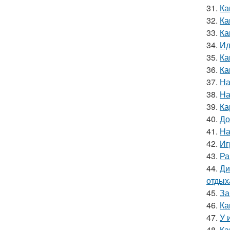
31.
Ка
32.
Ка
33.
Ка
34.
Ид
35.
Ка
36.
Ка
37.
На
38.
На
39.
Ка
40.
До
41.
На
42.
Иг
43.
Ра
44.
Ди
отдых
45.
За
46.
Ка
47.
У 
48.
Ка