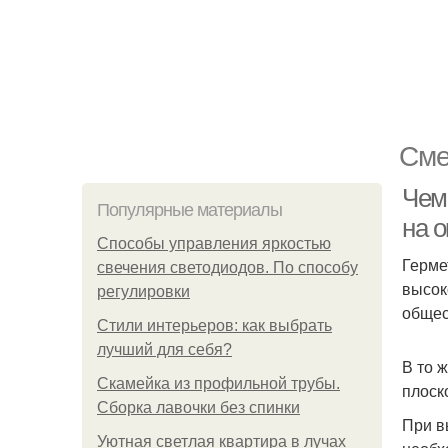
Сме
Чем
Популярные материалы
на о
Способы управления яркостью
Герме
свечения светодиодов. По способу
высок
регулировки
общес
Стили интерьеров: как выбрать
лучший для себя?
В то 
Скамейка из профильной трубы.
плоск
Сборка лавочки без спинки
При в
Уютная светлая квартира в лучах