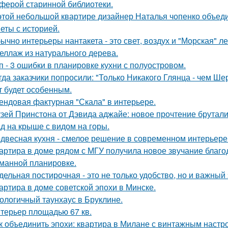
ферой старинной библиотеки.
этой небольшой квартире дизайнер Наталья чопенко объед
еты с историей.
ычно интерьеры нантакета - это свет, воздух и "Морская" ле
еллаж из натурального дерева.
п - 3 ошибки в планировке кухни с полуостровом.
гда заказчики попросили: "Только Никакого Глянца - чем Ше
т будет особенным.
ендовая фактурная "Скала" в интерьере.
зей Принстона от Дэвида аджайе: новое прочтение брутали
д на крыше с видом на горы.
двесная кухня - смелое решение в современном интерьере
артира в доме рядом с МГУ получила новое звучание благо
манной планировке.
дельная постирочная - это не только удобство, но и важны
артира в доме советской эпохи в Минске.
ологичный таунхаус в Бруклине.
терьер площадью 67 кв.
к объединить эпохи: квартира в Милане с винтажным настр