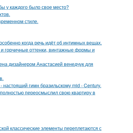
обы у каждого было свое место?
ктов.
временном стиле.
особенно когда речь идёт об интимных вещах.
 и горчичные оттенки, винтажные формы и
ена дизайнером Анастасией венедчук для
в.
 настоящий гимн бразильскому mid - Century.
 полностью переосмыслил свою квартиру в
сской классические элементы переплетаются с