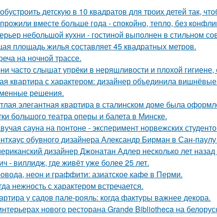
 обустроить детскую в 10 квадратов для троих детей так, чт
прожили вместе больше года - спокойно, тепло, без конфли
ерьер небольшой кухни - гостиной выполнен в стильном со
ая площадь жилья составляет 45 квадратных метров.
реча на ночной трассе.
ни часто слышат упрёки в неряшливости и плохой гигиене, 
ая квартира с характером: дизайнер объединила вишнёвые
менные решения.
тлая элегантная квартира в сталинском доме была оформл
тки большого театра оперы и балета в Минске.
вучая сауна на понтоне - эксперимент норвежских студенто
нтхаус обувного дизайнера Александр Бирман в Сан-паулу -
ериканский дизайнер Джонатан Адлер несколько лет назад
ич - виллидж, где живёт уже более 25 лет.
овода, неон и граффити: азиатское кафе в Перми.
гда нежность с характером встречается.
артира у садов пале-рояль: когда фактуры важнее декора.
интерьерах нового ресторана Grande Bibliotheca на белору