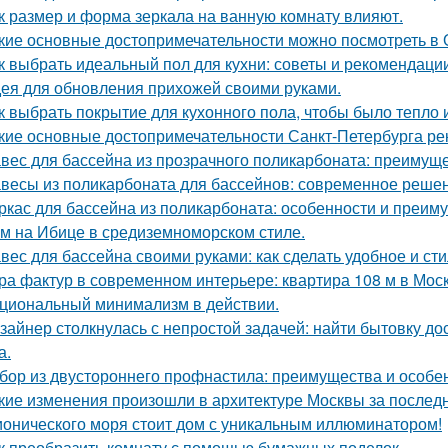
к размер и форма зеркала на ванную комнату влияют.
кие основные достопримечательности можно посмотреть в
к выбрать идеальный пол для кухни: советы и рекомендаци
ея для обновления прихожей своими руками.
к выбрать покрытие для кухонного пола, чтобы было тепло 
кие основные достопримечательности Санкт-Петербурга ре
вес для бассейна из прозрачного поликарбоната: преимущ
весы из поликарбоната для бассейнов: современное реше
ркас для бассейна из поликарбоната: особенности и преим
м на Ибице в средиземноморском стиле.
вес для бассейна своими руками: как сделать удобное и ст
ра фактур в современном интерьере: квартира 108 м в Моск
циональный минимализм в действии.
зайнер столкнулась с непростой задачей: найти бытовку до
а.
бор из двустороннего профнастила: преимущества и особе
кие изменения произошли в архитектуре Москвы за послед
ионического моря стоит дом с уникальным иллюминатором!
к преобразить комнату с помощью бумажных поделок