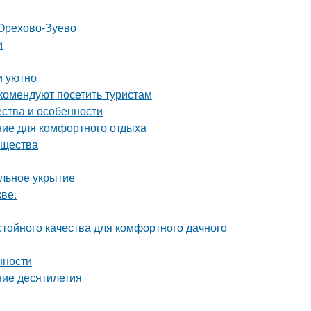
 Орехово-Зуево
и
и уютно
комендуют посетить туристам
ества и особенности
ние для комфортного отдыха
ущества
ильное укрытие
ве.
стойного качества для комфортного дачного
нности
ние десятилетия