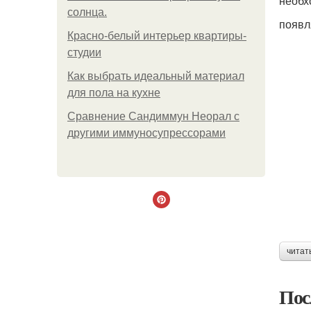
необх
солнца.
появл
Красно-белый интерьер квартиры-
студии
Как выбрать идеальный материал
для пола на кухне
Сравнение Сандиммун Неорал с
другими иммуносупрессорами
читат
Пос