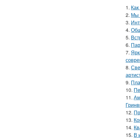
1.
Как
2.
Мы 
3.
Инт
4.
Общ
5.
Вст
6.
Пар
7.
Ярк
совре
8.
Све
артис
9.
Пла
10.
Пе
11.
Ам
Гринв
12.
Пр
13.
Ко
14.
Кв
15.
В 