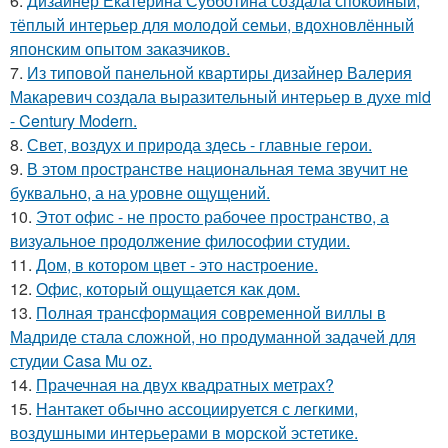
6.
Дизайнер Екатерина Субботина создала спокойный,
тёплый интерьер для молодой семьи, вдохновлённый
японским опытом заказчиков.
7.
Из типовой панельной квартиры дизайнер Валерия
Макаревич создала выразительный интерьер в духе mid
- Century Modern.
8.
Свет, воздух и природа здесь - главные герои.
9.
В этом пространстве национальная тема звучит не
буквально, а на уровне ощущений.
10.
Этот офис - не просто рабочее пространство, а
визуальное продолжение философии студии.
11.
Дом, в котором цвет - это настроение.
12.
Офис, который ощущается как дом.
13.
Полная трансформация современной виллы в
Мадриде стала сложной, но продуманной задачей для
студии Casa Mu oz.
14.
Прачечная на двух квадратных метрах?
15.
Нантакет обычно ассоциируется с легкими,
воздушными интерьерами в морской эстетике.