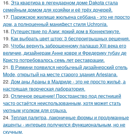
16.
Эта квартира в легендарном доме Dakota стала
семейным домом для хозяйки и её трёх дочерей.
17.
Парижское жилище жюльена себбана - это не просто
дом, а полноценный манифест стиля Uchronia.
18.
Путешествие по Азии: яркий дом в Коннектикуте.
19.
Как выбрать цвет штор: 3 беспроигрышных решения.
20.
Чтобы вернуть заброшенному палаццо Xiii века его
величие, дизайнерам Анне ковре и Фредерику тубау де
Кристо потребовалось семь лет реставрации.
21.
В Римини появился необычный дизайнерский отель
Mode, открытый на месте старого здания Arlesiana.
22.
Дом аны Араны в Мадриде - это не просто жильё, а
настоящая творческая лаборатория.
23.
Отличное решение! Пространство под лестницей
часто остаётся неиспользованным, хотя может стать
уютным уголком для отдыха.
24.
Теплая палитра, лаконичные формы и продуманные
акценты - интерьер получился функциональным, но не
скучным.