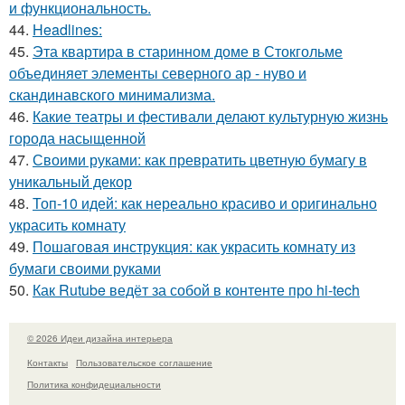
и функциональность.
44.
Headlines:
45.
Эта квартира в старинном доме в Стокгольме
объединяет элементы северного ар - нуво и
скандинавского минимализма.
46.
Какие театры и фестивали делают культурную жизнь
города насыщенной
47.
Своими руками: как превратить цветную бумагу в
уникальный декор
48.
Топ-10 идей: как нереально красиво и оригинально
украсить комнату
49.
Пошаговая инструкция: как украсить комнату из
бумаги своими руками
50.
Как Rutube ведёт за собой в контенте про hi-tech
© 2026 Идеи дизайна интерьера
Контакты
Пользовательское соглашение
Политика конфидециальности