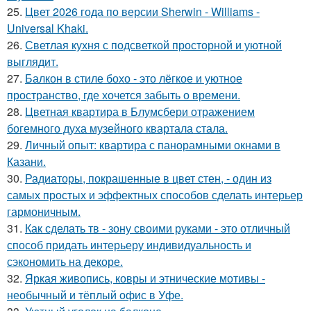
25.
Цвет 2026 года по версии Sherwin - Williams -
Universal Khaki.
26.
Светлая кухня с подсветкой просторной и уютной
выглядит.
27.
Балкон в стиле бохо - это лёгкое и уютное
пространство, где хочется забыть о времени.
28.
Цветная квартира в Блумсбери отражением
богемного духа музейного квартала стала.
29.
Личный опыт: квартира с панорамными окнами в
Казани.
30.
Радиаторы, покрашенные в цвет стен, - один из
самых простых и эффектных способов сделать интерьер
гармоничным.
31.
Как сделать тв - зону своими руками - это отличный
способ придать интерьеру индивидуальность и
сэкономить на декоре.
32.
Яркая живопись, ковры и этнические мотивы -
необычный и тёплый офис в Уфе.