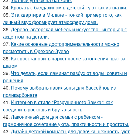
33.
Уютный уголок на балконе.
34.
Кровать с балдахином в детской - уют как из сказки.
35.
Эта квартира в Милане - тонкий пример того, как
личный вкус формирует атмосферу дома.
36.
Дерево, авторская мебель и искусство - интерьер с
акцентом на детали.
37.
Какие основные достопримечательности можно
посмотреть в Орехово-Зуево
38.
Как восстановить паркет после затопления: шаг за
шагом
39.
Что делать, если ламинат разбух от воды: советы и
решения
40.
Почему выбрать павильоны для бассейнов из
поликарбоната
41.
Интерьер в стиле "Разрушенного Замка": как
соединить роскошь и брутальность.
42.
Лаконичный дом для семьи с ребёнком -
гармоничное сочетание уюта, практичности и простоты.
43.
Дизайн детской комнаты для девочки: нежность, уют