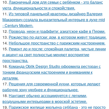
10.
Лаконичный дом для семьи с ребёнком - это баланс
уюта, функциональности и спокойствия.
11.
Из типовой панельной квартиры дизайнер Валерия
Макаревич создала выразительный интерьер в духе mid
- Century Modern.
12.
Провода, неон и граффити: азиатское кафе в Перми.
13.
Рождество по-датски: дом, в котором живут традиции.
14.
Небольшое пространство с парижским настроением.
15.
Ремонт до и после: спокойная палитра, чистые линии
и акцент на свет полностью меняют восприятие
пространства.
16.
Команда Oblik Design Studio оформила ресторан с
тонким французским настроением и вниманием к
деталям.
17.
Решения для современной кухни, которые делают
рабочую зону удобнее и функциональнее.
18.
Нантакет обычно ассоциируется с легкими,
воздушными интерьерами в морской эстетике.
19.
Парижское жилище жюльена себбана - это не просто