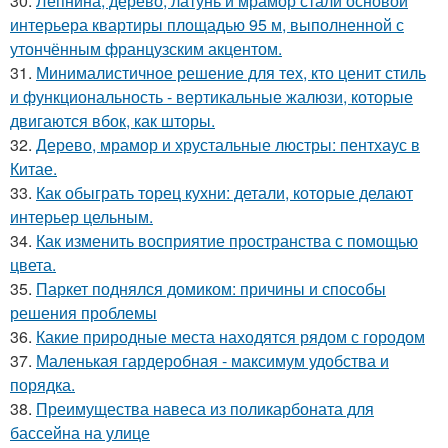
30.
Лепнина, дерево, латунь и мрамор стали основой
интерьера квартиры площадью 95 м, выполненной с
утончённым французским акцентом.
31.
Минималистичное решение для тех, кто ценит стиль
и функциональность - вертикальные жалюзи, которые
двигаются вбок, как шторы.
32.
Дерево, мрамор и хрустальные люстры: пентхаус в
Китае.
33.
Как обыграть торец кухни: детали, которые делают
интерьер цельным.
34.
Как изменить восприятие пространства с помощью
цвета.
35.
Паркет поднялся домиком: причины и способы
решения проблемы
36.
Какие природные места находятся рядом с городом
37.
Маленькая гардеробная - максимум удобства и
порядка.
38.
Преимущества навеса из поликарбоната для
бассейна на улице