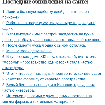
Последние обновления на сайте:
1.
Ловите большую подборку идей для интерьера
прихожей.
2.
Работаю по графику 2/2, сыну четыре года, ходит в
садик.
3.
В тот выходной мы с сестрой засиделись на кухне
допоздна, обсуждали новости и потягивали лёгкое вино.
4.
После смерти мужа я одна с сыном осталась.
5.
Мне 32, моей девушке 22.
6.
В купеческом доме XIX века открылся бутик - отель
"Хоромы" - пространство, где история стала частью
атмосферы.
7.
Этот интерьер - наглядный пример того, как цвет, свет
и искусство формируют характер пространства.
8.
Белый бетон и зелень: дом в Испании, где сад стал
частью интерьера.
9.
Интерьер для семьи с двумя детьми построен на
мягких формах и тактильных материалах.