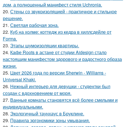
дом, а полноценный манифест стиля Uchronia.
20.
Стены со звукоизоляцией - практичное и стильное
решение.
21.
Светлая рабочая зона.
22.
Куб на холме: коттедж из кедра в хиллсдейле от
Forma.
23.
Этапы шумоизоляции квартиры.
24.
Кафе Roots в астане от студии Aidesign стало
настоящим манифестом здорового и радостного образа
жизни.
25.
Цвет 2026 года по версии Sherwin - Williams -
Universal Khaki.
26.
Нежный интерьер для девушки - студентки был
создан с вдохновением от моря.
27.
Ванные комнаты становятся всё более смелыми и
индивидуальными.
28.
Экологичный таунхаус в Бруклине.
29.
Правила эргономики зоны умывания.