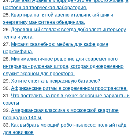
настоящая творческая лаборатория.
25.
Квартира на пятой авеню итальянский шик и
энергетику манхэттена объединила.
26.
Деревянный стеллаж всегда добавляет интерьеру
тепла и уюта.
27.
Михаил хвалебнов: мебель для кафе дома
наркомфина.
28.
Минималистичное решение для современного
интерьера - рулонная штора, которая одновременно
служит экраном для проектора.
29.
Хотите спрятать некрасивую батарею?
30.
Африканские ритмы в современном пространстве.
31.
Что постелить на пол в кухне: основные варианты и
советы
32.
Американская классика в московской квартире
площадью 140 м.
33.
Как выбрать моющий робот-пылесос: полный гайд
для новичков