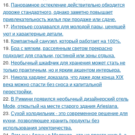
16.
Панорамное остекление действительно обходится
дороже стандартного, однако заметно повышает
привлекательность жилья при продаже или сдаче.
17.
Интерьер создавался для молодой пары, ценящей
уют и характерные детали.
18.
Компактный санузел, который работает на 100%.
19.
Бра с мягким, рассеянным светом прекрасно
подходит для спальни, гостиной или зоны отдыха.
20.
Необычный шкафчик для хранения может стать не
только практичным, но и ярким акцентом интерьера.
21.
Никола хардинг доказала, что даже дом конца XIX
века можно спасти без сноса и капитальной
перестройки.
22.
В Римини появился необычный дизайнерский отель
Mode, открытый на месте старого здания Arlesiana.
23.
Сухой холодильник - это современное решение для
кухни, позволяющее хранить продукты без
использования электричества.
24.
Дом аны Араны в Мадриде - это не просто жильё, а