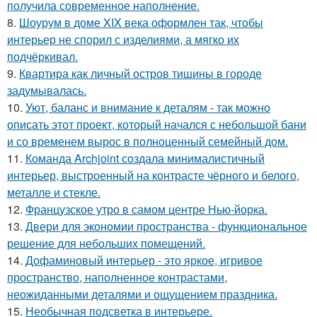
получила современное наполнение.
8.
Шоурум в доме XIX века оформлен так, чтобы
интерьер не спорил с изделиями, а мягко их
подчёркивал.
9.
Квартира как личный остров тишины в городе
задумывалась.
10.
Уют, баланс и внимание к деталям - так можно
описать этот проект, который начался с небольшой бани
и со временем вырос в полноценный семейный дом.
11.
Команда Archjoint создала минималистичный
интерьер, выстроенный на контрасте чёрного и белого,
металле и стекле.
12.
Французское утро в самом центре Нью-йорка.
13.
Двери для экономии пространства - функциональное
решение для небольших помещений.
14.
Дофаминовый интерьер - это яркое, игривое
пространство, наполненное контрастами,
неожиданными деталями и ощущением праздника.
15.
Необычная подсветка в интерьере.