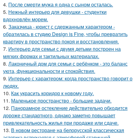
4.
После смерти мужа я одна с сыном осталась.
5.
Нежный интерьер для девушки - студентки
вдохновлён морем.
6.
Заказчица - юрист с сдержанным характером -
обратилась в студию Design is Fine, чтобы превратить
квартиру в пространство покоя и восстановления.
7.
Интерьер для семьи с двумя детьми построен на
мягких формах и тактильных материалах.
8.
Лаконичный дом для семьи с ребёнком - это баланс
уюта, функциональности и спокойствия.
9.
Интерьер с характером: когда пространство говорит о
людях.
10.
Как украсить коридор к новому году.
11.
Маленькое пространство - большие задачи.
12.
Панорамное остекление действительно обходится
дороже стандартного, однако заметно повышает
привлекательность жилья при продаже или сдаче.
13.
В новом ресторане на белорусской классическая
эстетика встречается с атмосферой старинной