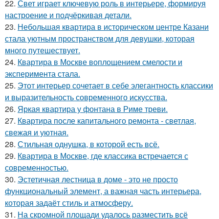
22.
Свет играет ключевую роль в интерьере, формируя
настроение и подчёркивая детали.
23.
Небольшая квартира в историческом центре Казани
стала уютным пространством для девушки, которая
много путешествует.
24.
Квартира в Москве воплощением смелости и
эксперимента стала.
25.
Этот интерьер сочетает в себе элегантность классики
и выразительность современного искусства.
26.
Яркая квартира у фонтана в Риме треви.
27.
Квартира после капитального ремонта - светлая,
свежая и уютная.
28.
Стильная однушка, в которой есть всё.
29.
Квартира в Москве, где классика встречается с
современностью.
30.
Эстетичная лестница в доме - это не просто
функциональный элемент, а важная часть интерьера,
которая задаёт стиль и атмосферу.
31.
На скромной площади удалось разместить всё