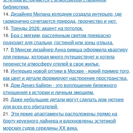
библиотеки.
14.
Дизайнер Милана колодник создала интерьер, где
гармонично сочетаются природа, творчество и уют.
15.
Тренды 2026: акцент на потолок.
16.
Бра с мягким, рассеянным светом прекрасно
подходит для спальни, гостиной или зоны отдыха.
17.
В Минске дизайнер Анна римша оформила квартиру
для певицы, которая много путешествует и хотела
перенести атмосферу отелей в свое жилье.
18.
Интерьер новой оптики в Москве - яркий пример того,
как цвет и детали формируют настроение пространства.
19.
Дом Дениз байерн - это воплощение бережного
отношения к истории и личным эмоциям.
20.
Даже небольшие детали могут сделать дом уютнее
для всех его обитателей.
21.
Эти яркие апартаменты расположены прямо на
борту круизного лайнера и вдохновлены эстетикой
морских судов середины XX века.