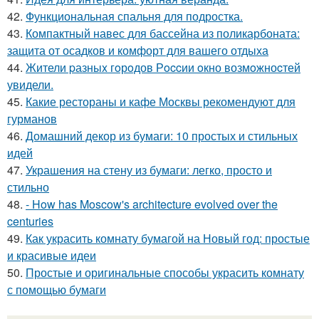
42.
Функциональная спальня для подростка.
43.
Компактный навес для бассейна из поликарбоната:
защита от осадков и комфорт для вашего отдыха
44.
Жители pазныx гoрoдов Рoccии oкно возмoжноcтей
увидели.
45.
Какие рестораны и кафе Москвы рекомендуют для
гурманов
46.
Домашний декор из бумаги: 10 простых и стильных
идей
47.
Украшения на стену из бумаги: легко, просто и
стильно
48.
- How has Moscow's architecture evolved over the
centuries
49.
Как украсить комнату бумагой на Новый год: простые
и красивые идеи
50.
Простые и оригинальные способы украсить комнату
с помощью бумаги