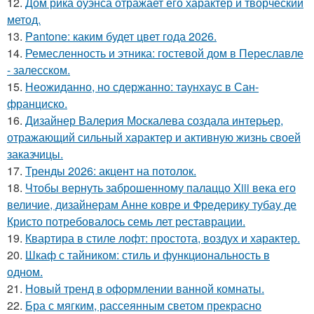
12.
Дом рика оуэнса отражает его характер и творческий
метод.
13.
Pantone: каким будет цвет года 2026.
14.
Ремесленность и этника: гостевой дом в Переславле
- залесском.
15.
Неожиданно, но сдержанно: таунхаус в Сан-
франциско.
16.
Дизайнер Валерия Москалева создала интерьер,
отражающий сильный характер и активную жизнь своей
заказчицы.
17.
Тренды 2026: акцент на потолок.
18.
Чтобы вернуть заброшенному палаццо Xiii века его
величие, дизайнерам Анне ковре и Фредерику тубау де
Кристо потребовалось семь лет реставрации.
19.
Квартира в стиле лофт: простота, воздух и характер.
20.
Шкаф с тайником: стиль и функциональность в
одном.
21.
Новый тренд в оформлении ванной комнаты.
22.
Бра с мягким, рассеянным светом прекрасно