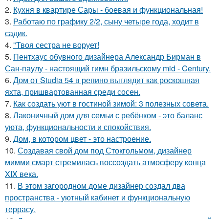
2.
Кухня в квартире Сары - боевая и функциональная!
3.
Работаю по графику 2/2, сыну четыре года, ходит в
садик.
4.
"Твоя сестра не ворует!
5.
Пентхаус обувного дизайнера Александр Бирман в
Сан-паулу - настоящий гимн бразильскому mid - Century.
6.
Дом от Studia 54 в репино выглядит как роскошная
яхта, пришвартованная среди сосен.
7.
Как создать уют в гостиной зимой: 3 полезных совета.
8.
Лаконичный дом для семьи с ребёнком - это баланс
уюта, функциональности и спокойствия.
9.
Дом, в котором цвет - это настроение.
10.
Создавая свой дом под Стокгольмом, дизайнер
мимми смарт стремилась воссоздать атмосферу конца
XIX века.
11.
В этом загородном доме дизайнер создал два
пространства - уютный кабинет и функциональную
террасу.