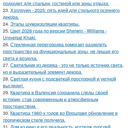
подходит для спальни, гостиной или зоны отдыха.
23.
Хэллоуин - 2025: пять идей для стильного осеннего
декора.
24.
Этапы шумоизоляции квартиры.
25.
Цвет 2026 года по версии Sherwin - Williams -
Universal Khaki.
26.
Стеклянная перегородка помогает разделить
пространство на функциональные зоны, не лишая его
света и воздуха.
27.
Светильник из дерева - это не только источник света,
но и выразительный элемент декора.
28.
Светлая кухня с подсветкой просторной и уютной
выглядит.
29.
Квартира в Валенсии сохранила следы своей
истории, став современным и атмосферным
пространством.
30.
Квартира 1960-х годов во Вроцлаве обновление в
тропическом стиле получила.
31.
Дом из кино и его реальность: коттедж дурслей.