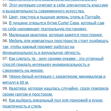
32.
Этот интерьер сочетает в себе элегантность классики
и выразительность современного искусства.
33.
Цвет, текстура и пышная зелень: отель в Паттайе.
34.
В чунцине открылся бутик Curiel Casa, который сам
по себе напоминает театральную постановку.
35.
Маленькая квартира, которая кажется просторнее.
36.
Мебель для компактных пространств стоит подбирать
так, чтобы каждый предмет работал на
функциональность и визуальную лёгкость.
37.
Как сделать тв - зону своими руками - это отличный
способ придать интерьеру индивидуальность и
сэкономить на декоре.
38.
Чёрно-белый интерьер с характером: минимализм и
металл в 65 м.
39.
Квартира, которая нашлась случайно, сразу покорила
своим светом и простором.
40.
Как выбрать идеальный пол для прихожей и кухни:
практичность и стиль