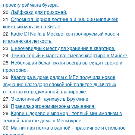
проекту рэймана бузера.
20.
Лайфхаки для прихожей.
21.
Огромная черная лестница и 400 000 кирпичей:
книжный магазин в Китае.
22.
Кафе Di Nulla в Москве: контролируемый хаос и
итальянская легкость.
23.
5 неочевидных мест для хранения в квартире.
24.
Темно-серый и марсала: смелая квартира в Минске.
25.
Небольшая белая кухня всегда выглядит свежо и
просторно.
26.
Квартира в доме рядом с МГУ получила новое
звучание благодаря спокойной палитре дымчатых
оттенков и продуманной планировке.
27.
Экологичный таунхаус в Бруклине.
28.
Правила эргономики зоны умывания.
29.
Кирпич, дерево и мрамор - тёплый минимализм в
темной палитре дома в Мельбурне.
30.
Магнитная полка в ванной - практичное и стильное
решение!