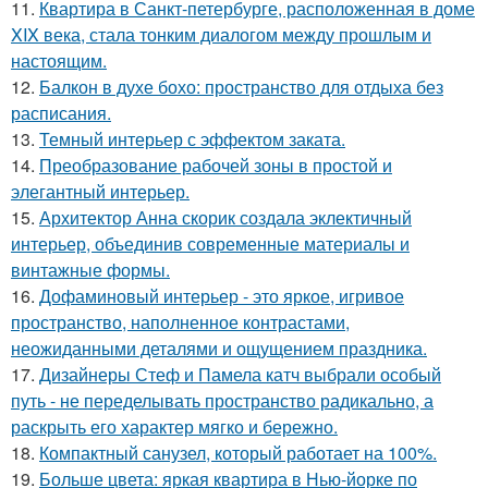
11.
Квартира в Санкт-петербурге, расположенная в доме
XIX века, стала тонким диалогом между прошлым и
настоящим.
12.
Балкон в духе бохо: пространство для отдыха без
расписания.
13.
Темный интерьер с эффектом заката.
14.
Преобразование рабочей зоны в простой и
элегантный интерьер.
15.
Архитектор Анна скорик создала эклектичный
интерьер, объединив современные материалы и
винтажные формы.
16.
Дофаминовый интерьер - это яркое, игривое
пространство, наполненное контрастами,
неожиданными деталями и ощущением праздника.
17.
Дизайнеры Стеф и Памела катч выбрали особый
путь - не переделывать пространство радикально, а
раскрыть его характер мягко и бережно.
18.
Компактный санузел, который работает на 100%.
19.
Больше цвета: яркая квартира в Нью-йорке по