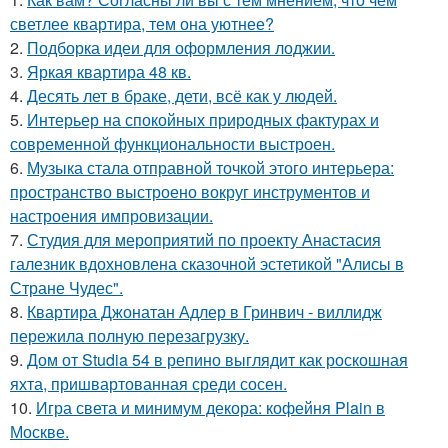
светлее квартира, тем она уютнее?
2.
Подборка идеи для оформления лоджии.
3.
Яркая квартира 48 кв.
4.
Десять лет в браке, дети, всё как у людей.
5.
Интерьер на спокойных природных фактурах и
современной функциональности выстроен.
6.
Музыка стала отправной точкой этого интерьера:
пространство выстроено вокруг инструментов и
настроения импровизации.
7.
Студия для мероприятий по проекту Анастасия
галезник вдохновлена сказочной эстетикой "Алисы в
Стране Чудес".
8.
Квартира Джонатан Адлер в Гринвич - виллидж
пережила полную перезагрузку.
9.
Дом от Studia 54 в репино выглядит как роскошная
яхта, пришвартованная среди сосен.
10.
Игра света и минимум декора: кофейня Plain в
Москве.