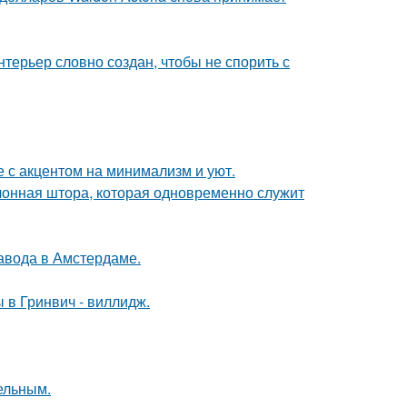
терьер словно создан, чтобы не спорить с
 с акцентом на минимализм и уют.
лонная штора, которая одновременно служит
завода в Амстердаме.
 в Гринвич - виллидж.
цельным.