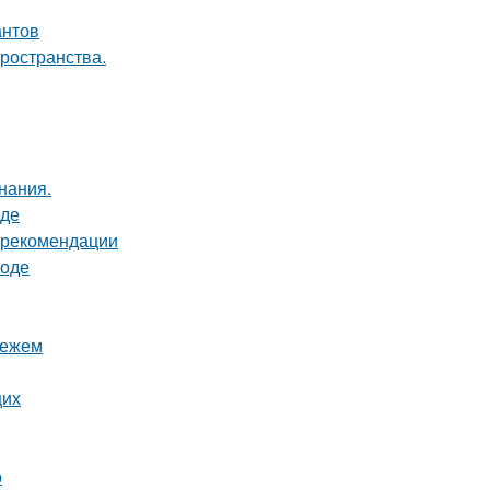
антов
пространства.
нания.
оде
и рекомендации
роде
нежем
щих
р