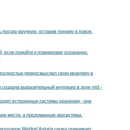
 посуду вручную, оставив технику в покое.
 если подойти к планировке осознанно.
.
 полностью переосмыслил свою квартиру в
создала выразительный интерьер в духе mid -
ходят встроенные системы хранения - они
чие места, а продуманная экосистема.
олларов Waldorf Astoria снова принимает