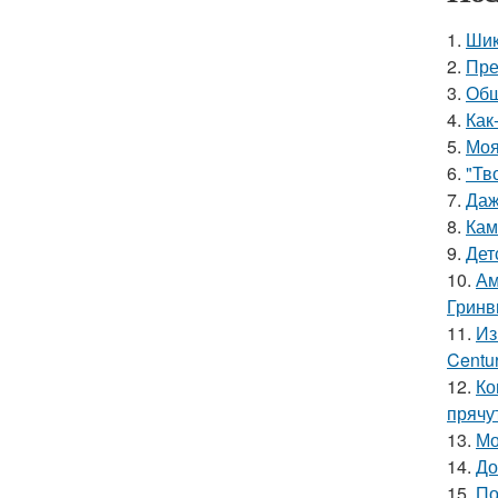
1.
Шик
2.
Пре
3.
Общ
4.
Как
5.
Моя
6.
"Тв
7.
Даж
8.
Кам
9.
Дет
10.
Ам
Гринв
11.
Из
Centu
12.
Ко
прячу
13.
Мо
14.
До
15.
По