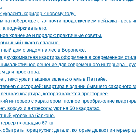
.
к украсить коридор к новому году.
м на побережье стал почти продолжением пейзажа - весь ин
, а подчёркивать его.
ное хранение и порядок: практичные советы.
обычный шкаф в спальне.
тный дом с видом на лес в Воронеже.
а двухкомнатная квартира оформлена в современном стиле
нималистичное решение для современного интерьера - ру
ом для проектора.
ет, текстура и пышная зелень: отель в Паттайе.
терьер с историей: квартира в здании бывшего сахарного 
ленькая квартира, которая кажется просторнее.
кий интерьер с характером: полное преображение квартиры
ет, воздух и антресоль: уют на 50 квадратах.
тный уголок на балконе.
терьер площадью 67 кв.
к обыграть торец кухни: детали, которые делают интерьер 