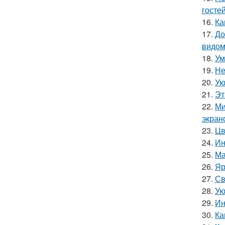
гостей
16.
Ка
17.
До
видом
18.
Ум
19.
Не
20.
Ую
21.
Эт
22.
Ми
экран
23.
Цв
24.
Ин
25.
Ма
26.
Яр
27.
Св
28.
Ую
29.
Ин
30.
Ка