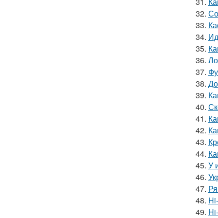
31.
Ка
32.
Со
33.
Ка
34.
Ид
35.
Ка
36.
Ло
37.
Фу
38.
До
39.
Ка
40.
Ск
41.
Ка
42.
Ка
43.
Кр
44.
Ка
45.
У 
46.
Ук
47.
Ря
48.
Hi
49.
Hi