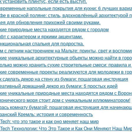
к установить плинтус, если есть выступ.
временные напольные покрытия для кухни: 6 лучших вари
фе в красной поляне: стиль, вдохновлённый архитектурой 
ея для обновления прихожей своими руками.
кие природные места находятся рядом с городом
фт с характером и яркими акцентами.
нкциональная спальня для подростка.
м с летним настроением на Мальте: принты, свет и воспоми
кие уникальные архитектурные объекты можно найти в гор
олько можно хранить сухие строительные смеси: правила 
кие современные проекты реализуются для молодежи в го
к сделать декор на стену из бумаги: пошаговая инструкция
еативный домашний декор из бумаги: 5 простых идей
кие уникальные природные места находятся рядом с Воро
ионического моря стоит дом с уникальным иллюминатором!
рась комнату бумагой: пошаговая инструкция для начинаю
занский Кремль: история и современность
-Tech: что это такое и как оно меняет наш мир
-Tech Технологии: Что Это Такое и Как Они Меняют Наш Ми