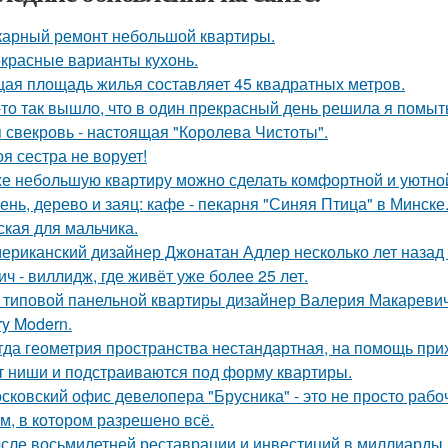
арный ремонт небольшой квартиры.
красные варианты кухонь.
ая площадь жилья составляет 45 квадратных метров.
-то так вышло, что в один прекрасный день решила я помыть
 свекровь - настоящая "Королева Чистоты".
оя сестра не ворует!
е небольшую квартиру можно сделать комфортной и уютной,
ень, дерево и заяц: кафе - пекарня "Синяя Птица" в Минске
ская для мальчика.
ериканский дизайнер Джонатан Адлер несколько лет назад
ич - виллидж, где живёт уже более 25 лет.
 типовой панельной квартиры дизайнер Валерия Макаревич 
ry Modern.
гда геометрия пространства нестандартная, на помощь при
т ниши и подстраиваются под форму квартиры.
сковский офис девелопера "Брусника" - это не просто рабо
м, в котором разрешено всё.
сле восьмилетней реставрации и инвестиций в миллиарды д