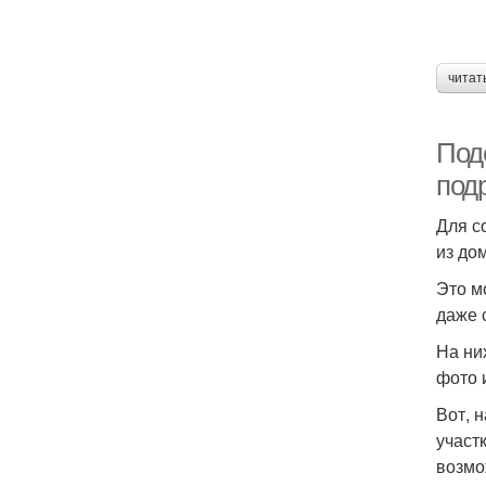
читат
Под
под
Для с
из дом
Это м
даже 
На ни
фото 
Вот, 
участ
возмо