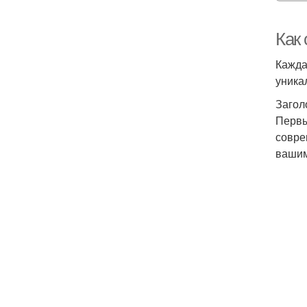
Как
Кажда
уника
Загол
Первы
совре
вашим