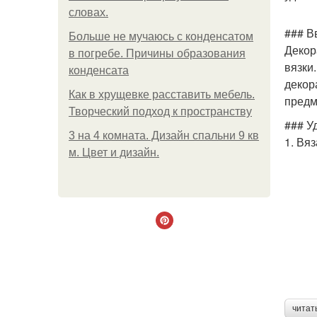
словах.
### В
Больше не мучаюсь с конденсатом
Декор
в погребе. Причины образования
вязки
конденсата
декор
Как в хрущевке расставить мебель.
предм
Творческий подход к пространству
### У
3 на 4 комната. Дизайн спальни 9 кв
1. Вя
м. Цвет и дизайн.
читат