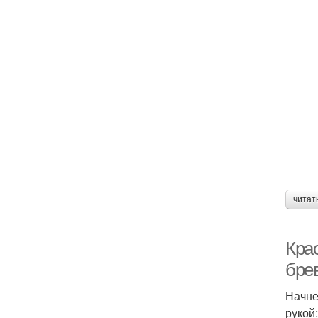
читат
Кра
бре
Начне
рукой: