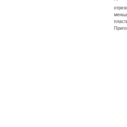
отрез
меньш
пласт
Приго