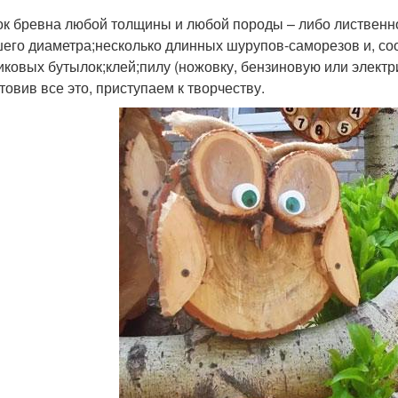
ок бревна любой толщины и любой породы – либо лиственно
его диаметра;несколько длинных шурупов-саморезов и, соо
иковых бутылок;клей;пилу (ножовку, бензиновую или электр
товив все это, приступаем к творчеству.