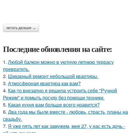
читать дальше →
Последние обновления на сайте:
1.
Любой балкон можно в уютную летнюю террасу
превратить.
2.
Шикарный ремонт небольшой квартиры.
3.
Атмосферная квартира как вам?
4.
Как-то внезапно я решила устроить себе "Ручной
Режим" и помыть посуду без помощи техники.
5.
Какая кухня вам больше всего нравится?
6.
Два года мы были вместе - любовь, страсть, планы на
свадьбу.
7.
Я уже пять лет как замужем, мне 27, у нас есть дочь -