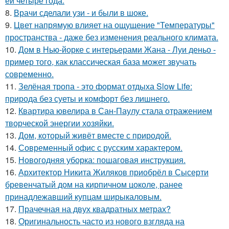
ей четыре года.
8.
Врачи сделали узи - и были в шоке.
9.
Цвет напрямую влияет на ощущение "Температуры"
пространства - даже без изменения реального климата.
10.
Дом в Нью-йорке с интерьерами Жана - Луи деньо -
пример того, как классическая база может звучать
современно.
11.
Зелёная тропа - это формат отдыха Slow Life:
природа без суеты и комфорт без лишнего.
12.
Квартира ювелира в Сан-Паулу стала отражением
творческой энергии хозяйки.
13.
Дом, который живёт вместе с природой.
14.
Современный офис с русским характером.
15.
Новогодняя уборка: пошаговая инструкция.
16.
Архитектор Никита Жиляков приобрёл в Сысерти
бревенчатый дом на кирпичном цоколе, ранее
принадлежавший купцам ширыкаловым.
17.
Прачечная на двух квадратных метрах?
18.
Оригинальность часто из нового взгляда на