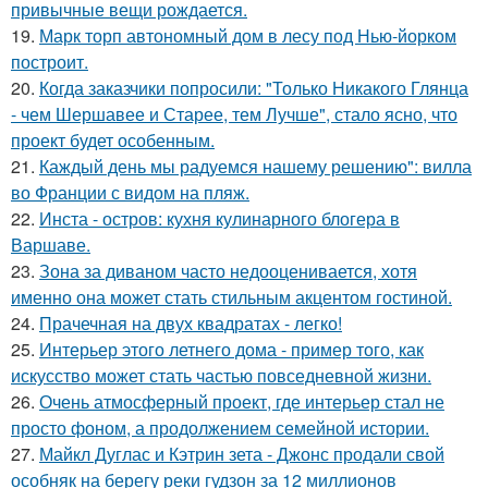
привычные вещи рождается.
19.
Марк торп автономный дом в лесу под Нью-йорком
построит.
20.
Когда заказчики попросили: "Только Никакого Глянца
- чем Шершавее и Старее, тем Лучше", стало ясно, что
проект будет особенным.
21.
Каждый день мы радуемся нашему решению": вилла
во Франции с видом на пляж.
22.
Инста - остров: кухня кулинарного блогера в
Варшаве.
23.
Зона за диваном часто недооценивается, хотя
именно она может стать стильным акцентом гостиной.
24.
Прачечная на двух квадратах - легко!
25.
Интерьер этого летнего дома - пример того, как
искусство может стать частью повседневной жизни.
26.
Очень атмосферный проект, где интерьер стал не
просто фоном, а продолжением семейной истории.
27.
Майкл Дуглас и Кэтрин зета - Джонс продали свой
особняк на берегу реки гудзон за 12 миллионов