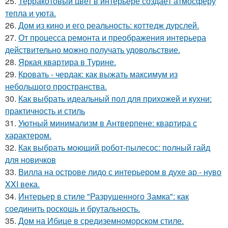
25.
Терракотовый цвет в интерьере создаёт атмосферу
тепла и уюта.
26.
Дом из кино и его реальность: коттедж дурслей.
27.
От процесса ремонта и преображения интерьера
действительно можно получать удовольствие.
28.
Яркая квартира в Турине.
29.
Кровать - чердак: как выжать максимум из
небольшого пространства.
30.
Как выбрать идеальный пол для прихожей и кухни:
практичность и стиль
31.
Уютный минимализм в Антверпене: квартира с
характером.
32.
Как выбрать моющий робот-пылесос: полный гайд
для новичков
33.
Вилла на острове лидо с интерьером в духе ар - нуво
XXI века.
34.
Интерьер в стиле "Разрушенного Замка": как
соединить роскошь и брутальность.
35.
Дом на Ибице в средиземноморском стиле.