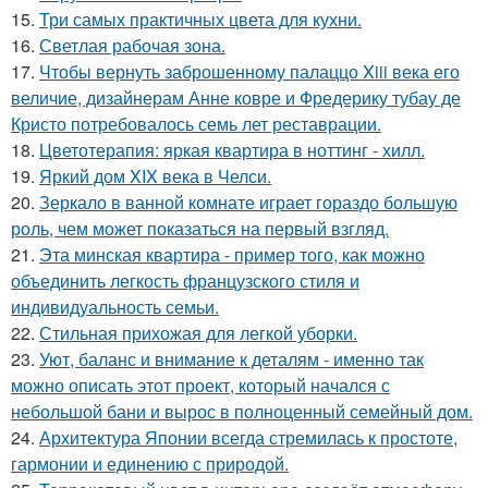
15.
Три самых практичных цвета для кухни.
16.
Светлая рабочая зона.
17.
Чтобы вернуть заброшенному палаццо Xiii века его
величие, дизайнерам Анне ковре и Фредерику тубау де
Кристо потребовалось семь лет реставрации.
18.
Цветотерапия: яркая квартира в ноттинг - хилл.
19.
Яркий дом XIX века в Челси.
20.
Зеркало в ванной комнате играет гораздо большую
роль, чем может показаться на первый взгляд.
21.
Эта минская квартира - пример того, как можно
объединить легкость французского стиля и
индивидуальность семьи.
22.
Стильная прихожая для легкой уборки.
23.
Уют, баланс и внимание к деталям - именно так
можно описать этот проект, который начался с
небольшой бани и вырос в полноценный семейный дом.
24.
Архитектура Японии всегда стремилась к простоте,
гармонии и единению с природой.