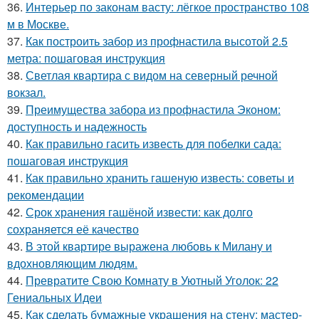
36.
Интерьер по законам васту: лёгкое пространство 108
м в Москве.
37.
Как построить забор из профнастила высотой 2.5
метра: пошаговая инструкция
38.
Светлая квартира с видом на северный речной
вокзал.
39.
Преимущества забора из профнастила Эконом:
доступность и надежность
40.
Как правильно гасить известь для побелки сада:
пошаговая инструкция
41.
Как правильно хранить гашеную известь: советы и
рекомендации
42.
Срок хранения гашёной извести: как долго
сохраняется её качество
43.
В этой квартире выражена любовь к Милану и
вдохновляющим людям.
44.
Превратите Свою Комнату в Уютный Уголок: 22
Гениальных Идеи
45.
Как сделать бумажные украшения на стену: мастер-