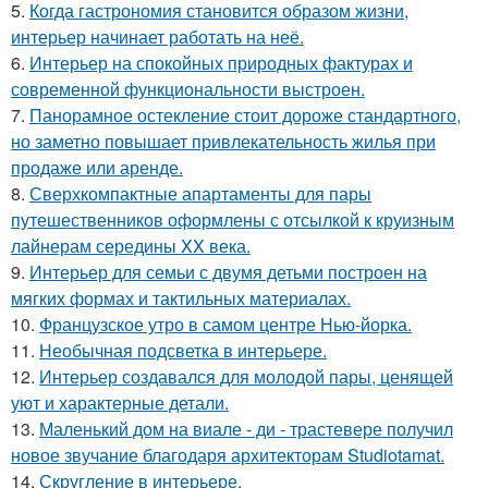
5.
Когда гастрономия становится образом жизни,
интерьер начинает работать на неё.
6.
Интерьер на спокойных природных фактурах и
современной функциональности выстроен.
7.
Панорамное остекление стоит дороже стандартного,
но заметно повышает привлекательность жилья при
продаже или аренде.
8.
Сверхкомпактные апартаменты для пары
путешественников оформлены с отсылкой к круизным
лайнерам середины XX века.
9.
Интерьер для семьи с двумя детьми построен на
мягких формах и тактильных материалах.
10.
Французское утро в самом центре Нью-йорка.
11.
Необычная подсветка в интерьере.
12.
Интерьер создавался для молодой пары, ценящей
уют и характерные детали.
13.
Маленький дом на виале - ди - трастевере получил
новое звучание благодаря архитекторам Studiotamat.
14.
Скругление в интерьере.