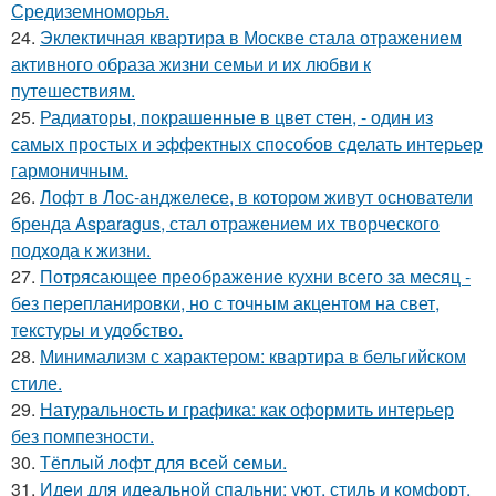
Средиземноморья.
24.
Эклектичная квартира в Москве стала отражением
активного образа жизни семьи и их любви к
путешествиям.
25.
Радиаторы, покрашенные в цвет стен, - один из
самых простых и эффектных способов сделать интерьер
гармоничным.
26.
Лофт в Лос-анджелесе, в котором живут основатели
бренда Asparagus, стал отражением их творческого
подхода к жизни.
27.
Потрясающее преображение кухни всего за месяц -
без перепланировки, но с точным акцентом на свет,
текстуры и удобство.
28.
Минимализм с характером: квартира в бельгийском
стиле.
29.
Натуральность и графика: как оформить интерьер
без помпезности.
30.
Тёплый лофт для всей семьи.
31.
Идеи для идеальной спальни: уют, стиль и комфорт.