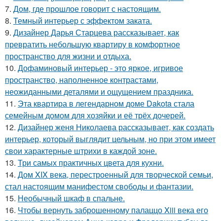
7.
Дом, где прошлое говорит с настоящим.
8.
Темный интерьер с эффектом заката.
9.
Дизайнер Дарья Старцева рассказывает, как
превратить небольшую квартиру в комфортное
пространство для жизни и отдыха.
10.
Дофаминовый интерьер - это яркое, игривое
пространство, наполненное контрастами,
неожиданными деталями и ощущением праздника.
11.
Эта квартира в легендарном доме Dakota стала
семейным домом для хозяйки и её трёх дочерей.
12.
Дизайнер женя Николаева рассказывает, как создать
интерьер, который выглядит цельным, но при этом имеет
свои характерные штрихи в каждой зоне.
13.
Три самых практичных цвета для кухни.
14.
Дом XIX века, перестроенный для творческой семьи,
стал настоящим манифестом свободы и фантазии.
15.
Необычный шкаф в спальне.
16.
Чтобы вернуть заброшенному палаццо Xiii века его