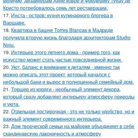
величие, дизайнерам Анне ковре и Фредерику тубау де
Кристо потребовалось семь лет реставрации.
17.
Инста - остров: кухня кулинарного блогера в
Варшаве.
18.
Квартира в башне Torres Blancas в Мадриде
получила вторую жизнь благодаря архитекторам Studio
Noju.
19.
Интерьер этого летнего дома - пример того, как
искусство может стать частью повседневной жизни.
20.
Уют, баланс и внимание к деталям - именно так
можно описать этот проект, который начался с
небольшой бани и вырос в полноценный семейный дом.
21.
Торшер из коряги - необычный элемент декора,
который сразу добавляет интерьеру атмосферу природы
и уюта.
22.
Отдельная постирочная - это не только удобство, но и
важный элемент современного интерьера.
23.
Дом творческой семьи на майорке объединяет в себе
скандинавскую лаконичность и атмосферу