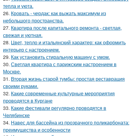
тепла и уюта.
26.
Кровать - чердак: как выжать максимум из
небольшого пространства.
27.
Квартира после капитального ремонта - светлая,
свежая и уютная.
28.
Цвет, тепло и итальянский характер: как оформить
интерьер с настроением.
29.
Как установить стиральную машину с умом.
30.
Светлая квартира с парижским настроением в
Москве.
31.
Вторая жизнь старой тумбы: простая реставрация
своими руками.
32.
Какие современные культурные мероприятия
проводятся в Кургане
33.
Какие фестивали регулярно проводятся в
Челябинске
34.
Навес для бассейна из прозрачного поликарбоната:
преимущества и особенности