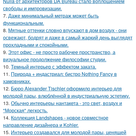
Nulla от архитекторов DA Bureau стало воплощением
свободы и импровизации.
7.
Даже минимальный метраж может быть
функциональным.
8.
Мятные оттенки словно впускают в дом воздух - они
освежают, бодрят и даже в самый жаркий день выглядят
прохладными и спокойными.
9.
Этот офис - не просто рабочее пространство, а
визуальное продолжение философии студии.
10.
Темный интерьер с эффектом заката.
11.
Природа + индастриал: бистро Nothing Fancy в
хамовниках.
12.
Бюро Alexander Tischler оформило интерьер для
молодой пары, влюблённой в индустриальную эстетику.
13.
Обычно интерьеры нантакета - это свет, воздух и
"Морская" легкость.
14.
Коллекция Landshapes - новое совместное
направление дизайнера и Kohler.
15.
Интерьер создавался для молодой пары, ценящей