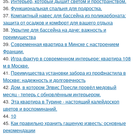
35.
Интерьер, который дышит светом и пространством.
36.
Функциональная спальня для подростка.
37.
Компактный навес для бассейна из поликарбоната:
защита от осадков и комфорт для вашего отдыха
38.
Укрытие для бассейна на даче: важность и
преимущества
39.
Современная квартира в Минске с настроением
Франции.
40.
Игра фактур в современном интерьере: квартира 108
м в Москве.
41.
Преимущества установки забора из профнастила в
Москве: надежность и долговечность
42.
Дом, в котором Элвис Пресли провёл медовый
месяц - теперь с обновлённым интерьером.
43.
Эта квартира в Турине - настоящий калейдоскоп
цветов и воспоминаний.
44.
10
45.
Как правильно хранить гашеную известь: основные
рекомендации