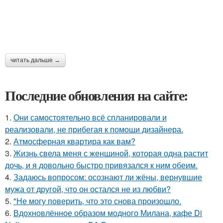
читать дальше →
Последние обновления на сайте:
1.
Они самостоятельно всё спланировали и
реализовали, не прибегая к помощи дизайнера.
2.
Атмосферная квартира как вам?
3.
Жизнь свела меня с женщиной, которая одна растит
дочь, и я довольно быстро привязался к ним обеим.
4.
Задаюсь вопросом: осознают ли жёны, вернувшие
мужа от другой, что он остался не из любви?
5.
"Не могу поверить, что это снова произошло.
6.
Вдохновлённое образом модного Милана, кафе Di