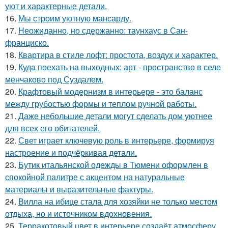
уют и характерные детали.
16.
Мы строим уютную мансарду.
17.
Неожиданно, но сдержанно: таунхаус в Сан-
франциско.
18.
Квартира в стиле лофт: простота, воздух и характер.
19.
Куда поехать на выходных: арт - пространство в селе
менчаково под Суздалем.
20.
Крафтовый модернизм в интерьере - это баланс
между грубостью формы и теплом ручной работы.
21.
Даже небольшие детали могут сделать дом уютнее
для всех его обитателей.
22.
Свет играет ключевую роль в интерьере, формируя
настроение и подчёркивая детали.
23.
Бутик итальянской одежды в Тюмени оформлен в
спокойной палитре с акцентом на натуральные
материалы и выразительные фактуры.
24.
Вилла на ибице стала для хозяйки не только местом
отдыха, но и источником вдохновения.
25.
Терракотовый цвет в интерьере создаёт атмосферу