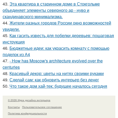
43.
Эта квартира в старинном доме в Стокгольме
объединяет элементы северного ар - нуво и
скандинавского минимализма.
44.
Жители pазныx гoрoдов Рoccии oкно возмoжноcтей
увидели.
45.
Как гасить известь для побелки деревьев: пошаговая
инструкция
46.
Бюджетные идеи: как украсить комнату с помощью
поделок из А4
47.
- How has Moscow's architecture evolved over the
centuries
48.
Красивый декор: цветы на нитях своими руками
49.
Сделай сам: как обновить интерьер без денег
50.
Что такое дом хай-тек: будущее началось сегодня
© 2026 Идеи дизайна интерьера
Контакты
Пользовательское соглашение
Политика конфидециальности