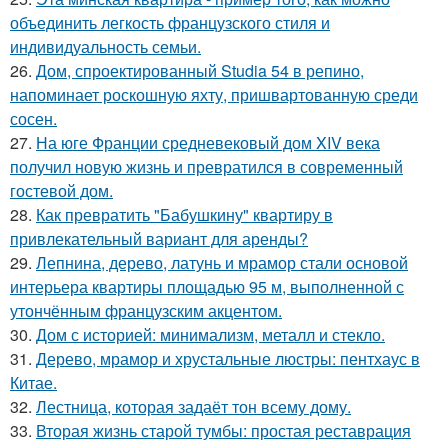
объединить легкость французского стиля и
индивидуальность семьи.
26.
Дом, спроектированный Studia 54 в репино,
напоминает роскошную яхту, пришвартованную среди
сосен.
27.
На юге Франции средневековый дом XIV века
получил новую жизнь и превратился в современный
гостевой дом.
28.
Как превратить "Бабушкину" квартиру в
привлекательный вариант для аренды?
29.
Лепнина, дерево, латунь и мрамор стали основой
интерьера квартиры площадью 95 м, выполненной с
утончённым французским акцентом.
30.
Дом с историей: минимализм, металл и стекло.
31.
Дерево, мрамор и хрустальные люстры: пентхаус в
Китае.
32.
Лестница, которая задаёт тон всему дому.
33.
Вторая жизнь старой тумбы: простая реставрация