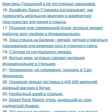
Кристины Горшковой и её постоянных заказчиков.
16.
Дизайнер Дарья Старцева рассказывает, как
превратить небольшую квартиру в комфортное
пространство для жизни и отдыха.
17.
Решения для современной кухни, которые делают
рабочую зону удобнее и функциональнее.
18.
Зона отдыха на балконе - мягкая, уютная и идеально
продуманная для вечерних пауз и утреннего света.
19.
Стеллаж из натурального дерева.
20.
Крутые идеи, которые сделают интерьер
функциональнее и стильнее.
21.
Неожиданно, но сдержанно: таунхаус в Сан-
франциско.
22.
Огромная черная лестница и 400 000 кирпичей:
книжный магазин в Китае.
23.
Необычный шкаф в спальне.
24.
Desert Rock Resort: отель, выросший из скал
саудовской Аравии.
25.
Эта минская квартира - пример того, как можно