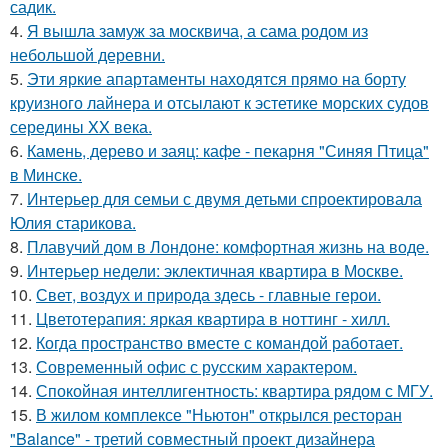
садик.
4.
Я вышла замуж за москвича, а сама родом из
небольшой деревни.
5.
Эти яркие апартаменты находятся прямо на борту
круизного лайнера и отсылают к эстетике морских судов
середины XX века.
6.
Камень, дерево и заяц: кафе - пекарня "Синяя Птица"
в Минске.
7.
Интерьер для семьи с двумя детьми спроектировала
Юлия старикова.
8.
Плавучий дом в Лондоне: комфортная жизнь на воде.
9.
Интерьер недели: эклектичная квартира в Москве.
10.
Свет, воздух и природа здесь - главные герои.
11.
Цветотерапия: яркая квартира в ноттинг - хилл.
12.
Когда пространство вместе с командой работает.
13.
Современный офис с русским характером.
14.
Спокойная интеллигентность: квартира рядом с МГУ.
15.
В жилом комплексе "Ньютон" открылся ресторан
"Balance" - третий совместный проект дизайнера