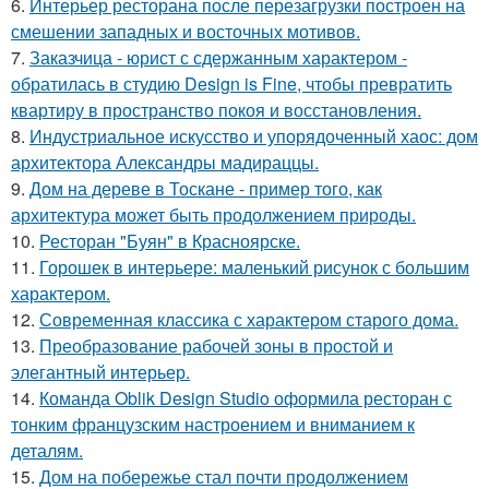
6.
Интерьер ресторана после перезагрузки построен на
смешении западных и восточных мотивов.
7.
Заказчица - юрист с сдержанным характером -
обратилась в студию Design is Fine, чтобы превратить
квартиру в пространство покоя и восстановления.
8.
Индустриальное искусство и упорядоченный хаос: дом
архитектора Александры мадираццы.
9.
Дом на дереве в Тоскане - пример того, как
архитектура может быть продолжением природы.
10.
Ресторан "Буян" в Красноярске.
11.
Горошек в интерьере: маленький рисунок с большим
характером.
12.
Современная классика с характером старого дома.
13.
Преобразование рабочей зоны в простой и
элегантный интерьер.
14.
Команда Oblik Design Studio оформила ресторан с
тонким французским настроением и вниманием к
деталям.
15.
Дом на побережье стал почти продолжением