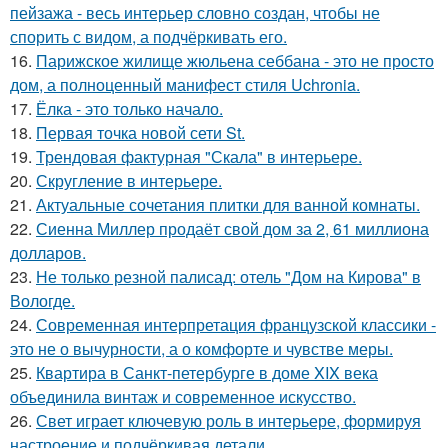
пейзажа - весь интерьер словно создан, чтобы не
спорить с видом, а подчёркивать его.
16.
Парижское жилище жюльена себбана - это не просто
дом, а полноценный манифест стиля Uchronia.
17.
Ёлка - это только начало.
18.
Первая точка новой сети St.
19.
Трендовая фактурная "Скала" в интерьере.
20.
Скругление в интерьере.
21.
Актуальные сочетания плитки для ванной комнаты.
22.
Сиенна Миллер продаёт свой дом за 2, 61 миллиона
долларов.
23.
Не только резной палисад: отель "Дом на Кирова" в
Вологде.
24.
Современная интерпретация французской классики -
это не о вычурности, а о комфорте и чувстве меры.
25.
Квартира в Санкт-петербурге в доме XIX века
объединила винтаж и современное искусство.
26.
Свет играет ключевую роль в интерьере, формируя
настроение и подчёркивая детали.