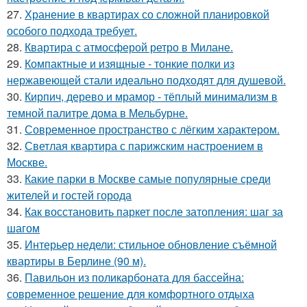
27.
Хранение в квартирах со сложной планировкой
особого подхода требует.
28.
Квартира с атмосферой ретро в Милане.
29.
Компактные и изящные - тонкие полки из
нержавеющей стали идеально подходят для душевой.
30.
Кирпич, дерево и мрамор - тёплый минимализм в
темной палитре дома в Мельбурне.
31.
Современное пространство с лёгким характером.
32.
Светлая квартира с парижским настроением в
Москве.
33.
Какие парки в Москве самые популярные среди
жителей и гостей города
34.
Как восстановить паркет после затопления: шаг за
шагом
35.
Интерьер недели: стильное обновление съёмной
квартиры в Берлине (90 м).
36.
Павильон из поликарбоната для бассейна:
современное решение для комфортного отдыха