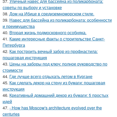
37.
Уличный навес для бассейна из поликарбоната:
советы по выбору и установке
38.
Дом на Ибице в средиземноморском стиле.
39.
Навес для бассейна из поликарбоната: особенности
и преимущества
40.
Вторая жизнь подмосковного особняка.
41.
Какие интересные факты о строительстве Санкт-
Петербурга
42.
Как построить вечный забор из профнастила:
пошаговая инструкция
43.
Цены на заборы под ключ: полное руководство по
стоимости
44.
Где лучше всего отдыхать летом в Кургане
45.
Как сделать декор на стену из бумаги: пошаговая
инструкция
46.
Креативный домашний декор из бумаги: 5 простых
идей
47.
- How has Moscow's architecture evolved over the
centuries