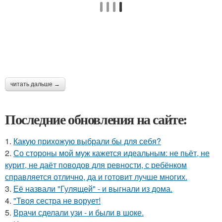
читать дальше →
Последние обновления на сайте:
1.
Какую прихожую выбрали бы для себя?
2.
Со стороны мой муж кажется идеальным: не пьёт, не
курит, не даёт поводов для ревности, с ребёнком
справляется отлично, да и готовит лучше многих.
3.
Её назвали "Гулящей" - и выгнали из дома.
4.
"Твоя сестра не ворует!
5.
Врачи сделали узи - и были в шоке.