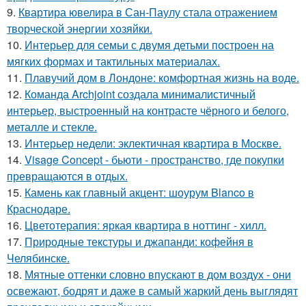
9.
Квартира ювелира в Сан-Паулу стала отражением
творческой энергии хозяйки.
10.
Интерьер для семьи с двумя детьми построен на
мягких формах и тактильных материалах.
11.
Плавучий дом в Лондоне: комфортная жизнь на воде.
12.
Команда Archjoint создала минималистичный
интерьер, выстроенный на контрасте чёрного и белого,
металле и стекле.
13.
Интерьер недели: эклектичная квартира в Москве.
14.
Visage Concept - бьюти - пространство, где покупки
превращаются в отдых.
15.
Камень как главный акцент: шоурум Blanco в
Краснодаре.
16.
Цветотерапия: яркая квартира в ноттинг - хилл.
17.
Природные текстуры и джапанди: кофейня в
Челябинске.
18.
Мятные оттенки словно впускают в дом воздух - они
освежают, бодрят и даже в самый жаркий день выглядят