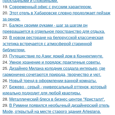
прохладными и спокойными.
19.
Современный офис с русским характером.
20.
Этот отель в Хабаровске словно продолжает пейзаж
за окном.
21.
Балкон своими руками - шаг за шагом он
превращается в отдельное пространство для отдыха.
22.
В новом ресторане на белорусской классическая
эстетика встречается с атмосферой старинной
библиотеки.
23.
Путешествие по Азии: яркий дом в Коннектикуте.
24.
Умное хранение и порядок: практичные советы.
25.
Дизайнер Милана колодник создала интерьер, где
гармонично сочетаются природа, творчество и уют.
26.
Новый тренд в оформлении ванной комнаты.
27.
Бежево - серый - универсальный оттенок, который
идеально подходит для любой квартиры.
28.
Металлический блеск в бизнес-центре "Кристалл".
29.
В Римини появился необычный дизайнерский отель
Mode, открытый на месте старого здания Arlesiana.