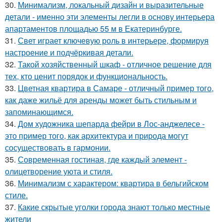
30.
Минимализм, локальный дизайн и выразительные
детали - именно эти элементы легли в основу интерьера
апартаментов площадью 55 м в Екатеринбурге.
31.
Свет играет ключевую роль в интерьере, формируя
настроение и подчёркивая детали.
32.
Такой хозяйственный шкаф - отличное решение для
тех, кто ценит порядок и функциональность.
33.
Цветная квартира в Самаре - отличный пример того,
как даже жильё для аренды может быть стильным и
запоминающимся.
34.
Дом художника шепарда фейри в Лос-анджелесе -
это пример того, как архитектура и природа могут
сосуществовать в гармонии.
35.
Современная гостиная, где каждый элемент -
олицетворение уюта и стиля.
36.
Минимализм с характером: квартира в бельгийском
стиле.
37.
Какие скрытые уголки города знают только местные
жители