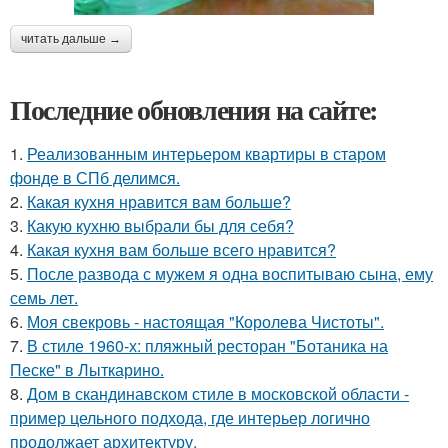
читать дальше →
Последние обновления на сайте:
1.
Реализованным интерьером квартиры в старом
фонде в СПб делимся.
2.
Какая кухня нравится вам больше?
3.
Какую кухню выбрали бы для себя?
4.
Какая кухня вам больше всего нравится?
5.
После развода с мужем я одна воспитываю сына, ему
семь лет.
6.
Моя свекровь - настоящая "Королева Чистоты".
7.
В стиле 1960-х: пляжный ресторан "Ботаника на
Песке" в Лыткарино.
8.
Дом в скандинавском стиле в московской области -
пример цельного подхода, где интерьер логично
продолжает архитектуру.