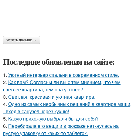
читать дальше →
Последние обновления на сайте:
1.
Уютный интерьер спальни в современном стиле.
2.
Как вам? Согласны ли вы с тем мнением, что чем
светлее квартира, тем она уютнее?
3.
Светлая, красивая и уютная квартира.
4.
Одно из самых необычных решений в квартире маши,
- вход в санузел через кухню!
5.
Какую прихожую выбрали бы для себя?
6.
Перебирала его вещи и в рюкзаке наткнулась на
пустую упаковку от каких-то таблеток.