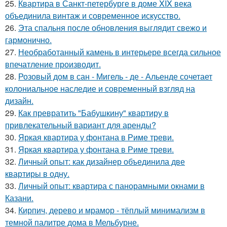
25.
Квартира в Санкт-петербурге в доме XIX века
объединила винтаж и современное искусство.
26.
Эта спальня после обновления выглядит свежо и
гармонично.
27.
Необработанный камень в интерьере всегда сильное
впечатление производит.
28.
Розовый дом в сан - Мигель - де - Альенде сочетает
колониальное наследие и современный взгляд на
дизайн.
29.
Как превратить "Бабушкину" квартиру в
привлекательный вариант для аренды?
30.
Яркая квартира у фонтана в Риме треви.
31.
Яркая квартира у фонтана в Риме треви.
32.
Личный опыт: как дизайнер объединила две
квартиры в одну.
33.
Личный опыт: квартира с панорамными окнами в
Казани.
34.
Кирпич, дерево и мрамор - тёплый минимализм в
темной палитре дома в Мельбурне.