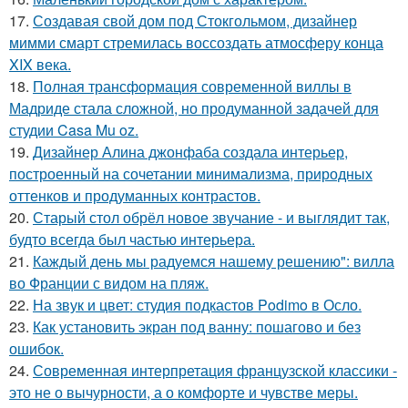
17.
Создавая свой дом под Стокгольмом, дизайнер
мимми смарт стремилась воссоздать атмосферу конца
XIX века.
18.
Полная трансформация современной виллы в
Мадриде стала сложной, но продуманной задачей для
студии Casa Mu oz.
19.
Дизайнер Алина джонфаба создала интерьер,
построенный на сочетании минимализма, природных
оттенков и продуманных контрастов.
20.
Старый стол обрёл новое звучание - и выглядит так,
будто всегда был частью интерьера.
21.
Каждый день мы радуемся нашему решению": вилла
во Франции с видом на пляж.
22.
На звук и цвет: студия подкастов Podimo в Осло.
23.
Как установить экран под ванну: пошагово и без
ошибок.
24.
Современная интерпретация французской классики -
это не о вычурности, а о комфорте и чувстве меры.