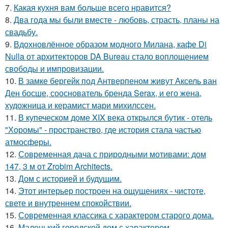
7.
Какая кухня вам больше всего нравится?
8.
Два года мы были вместе - любовь, страсть, планы на
свадьбу.
9.
Вдохновлённое образом модного Милана, кафе Di
Nulla от архитекторов DA Bureau стало воплощением
свободы и импровизации.
10.
В замке бергейк под Антверпеном живут Аксель ван
Ден босше, сооснователь бренда Serax, и его жена,
художница и керамист мари михилссен.
11.
В купеческом доме XIX века открылся бутик - отель
"Хоромы" - пространство, где история стала частью
атмосферы.
12.
Современная дача с природными мотивами: дом
147, 3 м от Zrobim Architects.
13.
Дом с историей и будущим.
14.
Этот интерьер построен на ощущениях - чистоте,
свете и внутреннем спокойствии.
15.
Современная классика с характером старого дома.
16.
Маленький городской дом с характером.