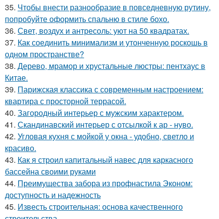
35.
Чтобы внести разнообразие в повседневную рутину,
попробуйте оформить спальню в стиле бохо.
36.
Свет, воздух и антресоль: уют на 50 квадратах.
37.
Как соединить минимализм и утонченную роскошь в
одном пространстве?
38.
Дерево, мрамор и хрустальные люстры: пентхаус в
Китае.
39.
Парижская классика с современным настроением:
квартира с просторной террасой.
40.
Загородный интерьер с мужским характером.
41.
Скандинавский интерьер с отсылкой к ар - нуво.
42.
Угловая кухня с мойкой у окна - удобно, светло и
красиво.
43.
Как я строил капитальный навес для каркасного
бассейна своими руками
44.
Преимущества забора из профнастила Эконом:
доступность и надежность
45.
Известь строительная: основа качественного
строительства