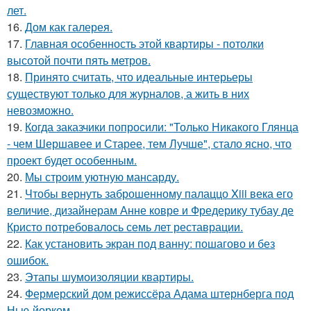
лет.
16.
Дом как галерея.
17.
Главная особенность этой квартиры - потолки
высотой почти пять метров.
18.
Принято считать, что идеальные интерьеры
существуют только для журналов, а жить в них
невозможно.
19.
Когда заказчики попросили: "Только Никакого Глянца
- чем Шершавее и Старее, тем Лучше", стало ясно, что
проект будет особенным.
20.
Мы строим уютную мансарду.
21.
Чтобы вернуть заброшенному палаццо Xiii века его
величие, дизайнерам Анне ковре и Фредерику тубау де
Кристо потребовалось семь лет реставрации.
22.
Как установить экран под ванну: пошагово и без
ошибок.
23.
Этапы шумоизоляции квартиры.
24.
Фермерский дом режиссёра Адама штернберга под
Нью-йорком.