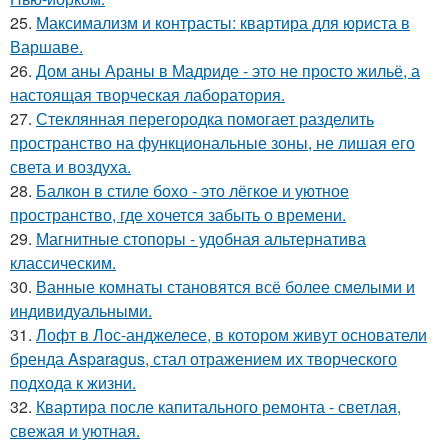
25.
Максимализм и контрасты: квартира для юриста в
Варшаве.
26.
Дом аны Араны в Мадриде - это не просто жильё, а
настоящая творческая лаборатория.
27.
Стеклянная перегородка помогает разделить
пространство на функциональные зоны, не лишая его
света и воздуха.
28.
Балкон в стиле бохо - это лёгкое и уютное
пространство, где хочется забыть о времени.
29.
Магнитные стопоры - удобная альтернатива
классическим.
30.
Ванные комнаты становятся всё более смелыми и
индивидуальными.
31.
Лофт в Лос-анджелесе, в котором живут основатели
бренда Asparagus, стал отражением их творческого
подхода к жизни.
32.
Квартира после капитального ремонта - светлая,
свежая и уютная.