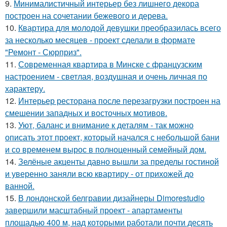
9.
Минималистичный интерьер без лишнего декора
построен на сочетании бежевого и дерева.
10.
Квартира для молодой девушки преобразилась всего
за несколько месяцев - проект сделали в формате
"Ремонт - Сюрприз".
11.
Современная квартира в Минске с французским
настроением - светлая, воздушная и очень личная по
характеру.
12.
Интерьер ресторана после перезагрузки построен на
смешении западных и восточных мотивов.
13.
Уют, баланс и внимание к деталям - так можно
описать этот проект, который начался с небольшой бани
и со временем вырос в полноценный семейный дом.
14.
Зелёные акценты давно вышли за пределы гостиной
и уверенно заняли всю квартиру - от прихожей до
ванной.
15.
В лондонской белгравии дизайнеры Dimorestudio
завершили масштабный проект - апартаменты
площадью 400 м, над которыми работали почти десять