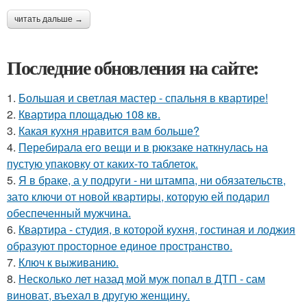
читать дальше →
Последние обновления на сайте:
1.
Большая и светлая мастер - спальня в квартире!
2.
Квартира площадью 108 кв.
3.
Какая кухня нравится вам больше?
4.
Перебирала его вещи и в рюкзаке наткнулась на
пустую упаковку от каких-то таблеток.
5.
Я в браке, а у подруги - ни штампа, ни обязательств,
зато ключи от новой квартиры, которую ей подарил
обеспеченный мужчина.
6.
Квартира - студия, в которой кухня, гостиная и лоджия
образуют просторное единое пространство.
7.
Ключ к выживанию.
8.
Несколько лет назад мой муж попал в ДТП - сам
виноват, въехал в другую женщину.