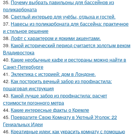
35.
Почему выбрать павильоны для бассейнов из
поликарбоната
36.
Светлый интерьер для учёбы, отдыха и гостей.
37.
Навесы из поликарбоната для бассейна: практичное
и стильное решение
38.
Лофт с характером и яркими акцентами.
39.
Какой исторический период считается золотым веком
Владивостока
40.
Какие необычные кафе и рестораны можно найти в
Санкт-Петербурге
41.
Эклектика с историей: дом в Лондоне.
42.
Как построить вечный забор из профнастила:
пошаговая инструкция
43.
Какой лучше забор из профнастила: расчет
стоимости погонного метра
44.
Какие интересные факты о Кремле
45.
Превратите Свою Комнату в Уютный Уголок: 22
Гениальных Идеи
46.
Креативные идеи: как украсить комнату с помощью