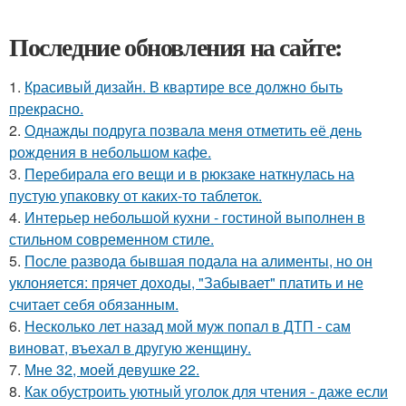
Последние обновления на сайте:
1.
Красивый дизайн. В квартире все должно быть
прекрасно.
2.
Однажды подруга позвала меня отметить её день
рождения в небольшом кафе.
3.
Перебирала его вещи и в рюкзаке наткнулась на
пустую упаковку от каких-то таблеток.
4.
Интерьер небольшой кухни - гостиной выполнен в
стильном современном стиле.
5.
После развода бывшая подала на алименты, но он
уклоняется: прячет доходы, "Забывает" платить и не
считает себя обязанным.
6.
Несколько лет назад мой муж попал в ДТП - сам
виноват, въехал в другую женщину.
7.
Мне 32, моей девушке 22.
8.
Как обустроить уютный уголок для чтения - даже если