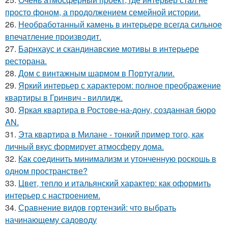
просто фоном, а продолжением семейной истории.
26.
Необработанный камень в интерьере всегда сильное
впечатление производит.
27.
Барнхаус и скандинавские мотивы в интерьере
ресторана.
28.
Дом с винтажным шармом в Португалии.
29.
Яркий интерьер с характером: полное преображение
квартиры в Гринвич - виллидж.
30.
Яркая квартира в Ростове-на-дону, созданная бюро
AN.
31.
Эта квартира в Милане - тонкий пример того, как
личный вкус формирует атмосферу дома.
32.
Как соединить минимализм и утонченную роскошь в
одном пространстве?
33.
Цвет, тепло и итальянский характер: как оформить
интерьер с настроением.
34.
Сравнение видов гортензий: что выбрать
начинающему садоводу