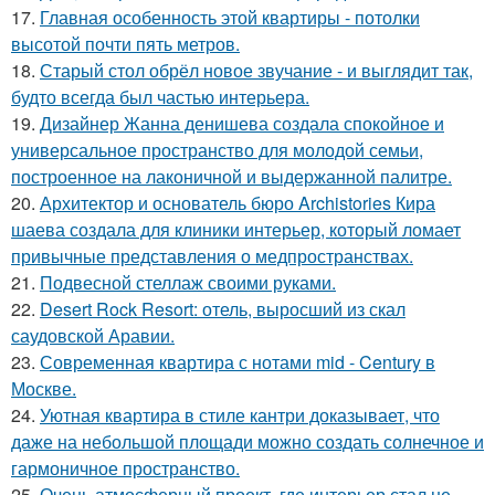
17.
Главная особенность этой квартиры - потолки
высотой почти пять метров.
18.
Старый стол обрёл новое звучание - и выглядит так,
будто всегда был частью интерьера.
19.
Дизайнер Жанна денишева создала спокойное и
универсальное пространство для молодой семьи,
построенное на лаконичной и выдержанной палитре.
20.
Архитектор и основатель бюро Archistories Кира
шаева создала для клиники интерьер, который ломает
привычные представления о медпространствах.
21.
Подвесной стеллаж своими руками.
22.
Desert Rock Resort: отель, выросший из скал
саудовской Аравии.
23.
Современная квартира с нотами mid - Century в
Москве.
24.
Уютная квартира в стиле кантри доказывает, что
даже на небольшой площади можно создать солнечное и
гармоничное пространство.
25.
Очень атмосферный проект, где интерьер стал не