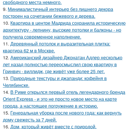
свободного места немного.
9.
Минималистичный интерьер без лишнего декора
построен на сочетании бежевого и дерева.
10.
Квартира в центре Мадрида сохранила историческую
архитектуру - лепнину, высокие потолки и балконы - но
получила современное наполнение.
11.
Деревянный потолок и выразительная плитка:
квартира 62 м в Москве.
12.
Американский дизайнер Джонатан Адлер несколько
лет назад полностью переосмыслил свою квартиру в
Гринвич - виллидж, где живёт уже более 25 лет.
13.
Природные текстуры и джапанди: кофейня в
Челябинске.
14.
В Риме открылся первый отель легендарного бренда
Orient Express - и это не просто новое место на карте
города, а настоящее погружение в историю.
15.
Генеральная уборка после нового года: как вернуть
дому свежесть за 7 дней.
16.
Дом, который живёт вместе с природой.