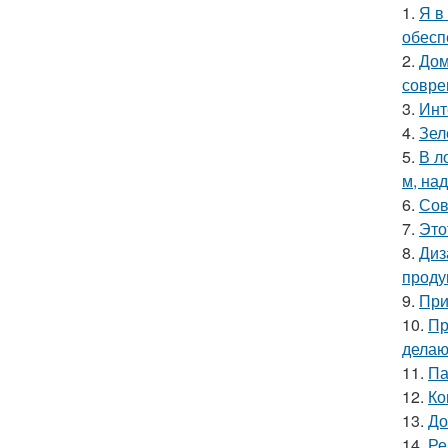
1.
Я в
обесп
2.
Дом
совре
3.
Инт
4.
Зел
5.
В л
м, на
6.
Сов
7.
Это
8.
Диз
проду
9.
При
10.
Пр
делаю
11.
Па
12.
Ко
13.
До
14.
Ре