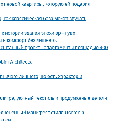
и от новой квартиры, которую ей подарил
, как классическая база может звучать
 истории здания эпохи ар - нуво.
ты и комфорт без лишнего.
асштабный проект - апартаменты площадью 400
im Architects.
 ничего лишнего, но есть характер и
алитра, уютный текстиль и продуманные детали
олноценный манифест стиля Uchronia.
ющей.