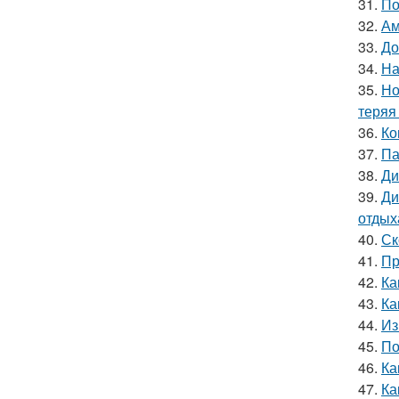
31.
По
32.
Ам
33.
До
34.
На
35.
Но
теряя
36.
Ко
37.
Па
38.
Ди
39.
Ди
отдых
40.
Ск
41.
Пр
42.
Ка
43.
Ка
44.
Из
45.
По
46.
Ка
47.
Ка