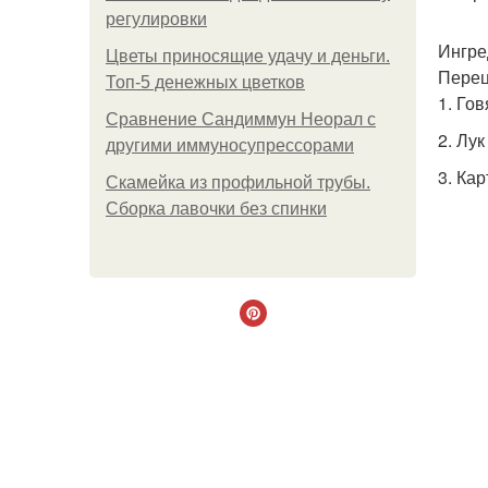
регулировки
Ингред
Цветы приносящие удачу и деньги.
Перец
Топ-5 денежных цветков
1. Го
Сравнение Сандиммун Неорал с
2. Лу
другими иммуносупрессорами
3. Ка
Скамейка из профильной трубы.
Сборка лавочки без спинки