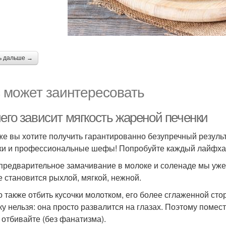
ь дальше →
 может заинтересовать
его зависит мягкость жареной печенки
же вы хотите получить гарантированно безупречный резуль
ки и профессиональные шефы! Попробуйте каждый лайфхак и
 предварительное замачивание в молоке и соленаде мы уже
е становится рыхлой, мягкой, нежной.
 также отбить кусочки молотком, его более сглаженной ст
ку нельзя: она просто развалится на глазах. Поэтому помес
 отбивайте (без фанатизма).