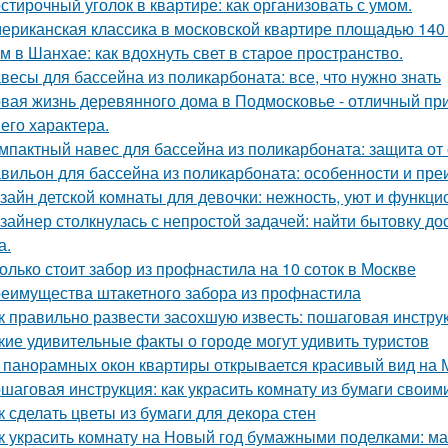
стирочный уголок в квартире: как организовать с умом.
ериканская классика в московской квартире площадью 140 
м в Шанхае: как вдохнуть свет в старое пространство.
весы для бассейна из поликарбоната: все, что нужно знать
вая жизнь деревянного дома в Подмосковье - отличный при
 его характера.
мпактный навес для бассейна из поликарбоната: защита от
вильон для бассейна из поликарбоната: особенности и пр
зайн детской комнаты для девочки: нежность, уют и функци
зайнер столкнулась с непростой задачей: найти бытовку до
а.
олько стоит забор из профнастила на 10 соток в Москве
еимущества штакетного забора из профнастила
к правильно развести засохшую известь: пошаговая инстру
кие удивительные факты о городе могут удивить туристов
 панорамных окон квартиры открывается красивый вид на 
шаговая инструкция: как украсить комнату из бумаги своим
к сделать цветы из бумаги для декора стен
к украсить комнату на Новый год бумажными поделками: ма