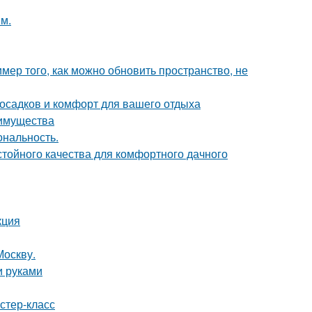
м.
мер того, как можно обновить пространство, не
 осадков и комфорт для вашего отдыха
еимущества
ональность.
стойного качества для комфортного дачного
кция
Москву.
и руками
стер-класс