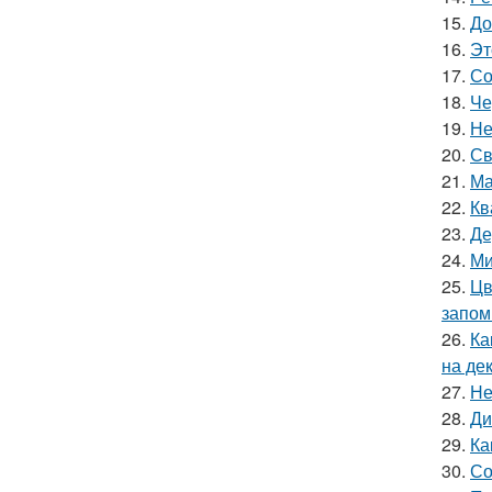
15.
До
16.
Эт
17.
Со
18.
Че
19.
Не
20.
Св
21.
Ма
22.
Кв
23.
Де
24.
Ми
25.
Цв
запом
26.
Ка
на де
27.
Не
28.
Ди
29.
Ка
30.
Со