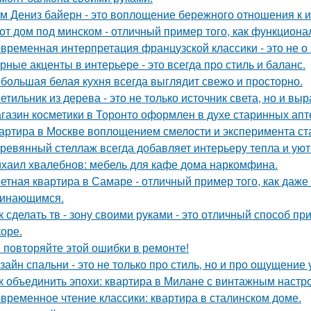
м Дениз байерн - это воплощение бережного отношения к 
от дом под минском - отличный пример того, как функциональ
временная интерпретация французской классики - это не о 
рные акценты в интерьере - это всегда про стиль и баланс.
большая белая кухня всегда выглядит свежо и просторно.
етильник из дерева - это не только источник света, но и вы
газин косметики в Торонто оформлен в духе старинных апте
артира в Москве воплощением смелости и эксперимента ст
ревянный стеллаж всегда добавляет интерьеру тепла и уют
хаил хвалебнов: мебель для кафе дома наркомфина.
етная квартира в Самаре - отличный пример того, как даж
инающимся.
к сделать тв - зону своими руками - это отличный способ п
коре.
 повторяйте этой ошибки в ремонте!
зайн спальни - это не только про стиль, но и про ощущение
к объединить эпохи: квартира в Милане с винтажным настр
временное чтение классики: квартира в сталинском доме.