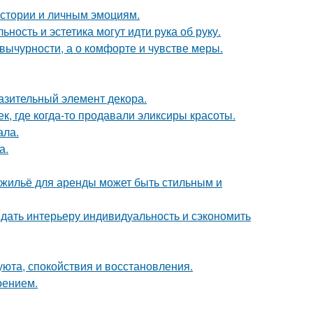
истории и личным эмоциям.
ность и эстетика могут идти рука об руку.
вычурности, а о комфорте и чувстве меры.
разительный элемент декора.
к, где когда-то продавали эликсиры красоты.
ала.
а.
е жильё для аренды может быть стильным и
ридать интерьеру индивидуальность и сэкономить
 уюта, спокойствия и восстановления.
оением.