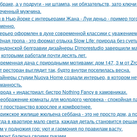
 браке, а у подруги - ни штампа, ни обязательств, зато ключ
еченный мужчина.
 в Нью-йорке с интерьерами Жана - Луи деньо - пример того
менно.
ерьер оформлен в духе современной классики с уважением к
ёная тропа - это формат отдыха Slow Life: природа без суе
ондонской белгравии дизайнеры Dimorestudio завершили м
д которыми работали почти десять лет.
ременная дача с природными мотивами: дом 147, 3 м от Zrob
т ресторан выглядит так, будто внутри поселилась весна.
айнеры студии Nuova Home создали интерьер, в котором нет
манность.
рода + индастриал: бистро Nothing Fancy в хамовниках.
еображение комнаты для молодого человека - спокойная п
т пространство взрослее и комфортнее.
рижское жилище жюльена себбана - это не просто дом, а п
гда в квартире мало света, каждая деталь становится реша
м у подножия гор: уют и гармония по правилам васту.
монт балкона своими руками.