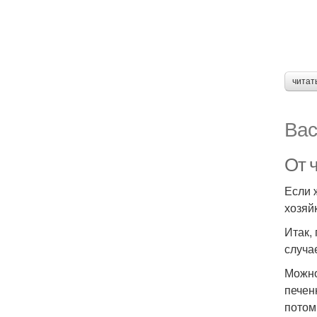
читат
Вас
От ч
Если 
хозяй
Итак,
случа
Можно
печен
потом