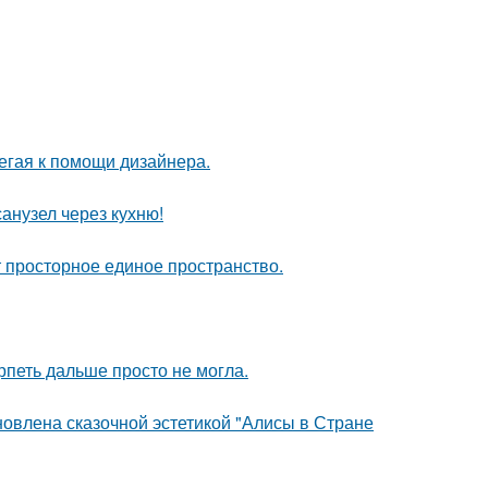
егая к помощи дизайнера.
анузел через кухню!
ют просторное единое пространство.
рпеть дальше просто не могла.
новлена сказочной эстетикой "Алисы в Стране