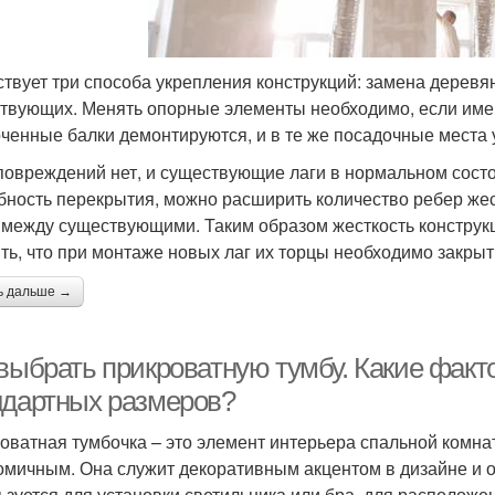
твует три способа укрепления конструкций: замена деревян
твующих. Менять опорные элементы необходимо, если име
ченные балки демонтируются, и в те же посадочные места
повреждений нет, и существующие лаги в нормальном состо
бность перекрытия, можно расширить количество ребер жес
 между существующими. Таким образом жесткость конструкц
ть, что при монтаже новых лаг их торцы необходимо закры
ь дальше →
 выбрать прикроватную тумбу. Какие факт
ндартных размеров?
оватная тумбочка – это элемент интерьера спальной комна
омичным. Она служит декоративным акцентом в дизайне и 
ьзуется для установки светильника или бра, для расположе