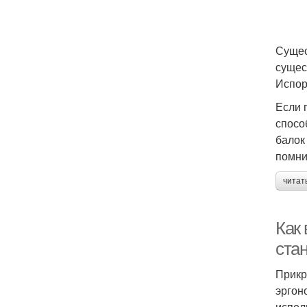
Сущес
сущес
Испор
Если 
спосо
балок
помни
читат
Как
ста
Прикр
эргон
испол