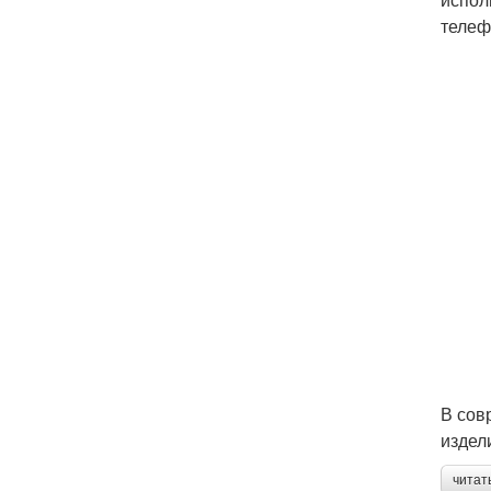
телеф
В сов
издел
читат