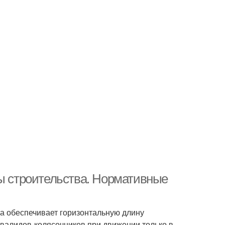
вы строительства. Нормативные
а обеспечивает горизонтальную длину
нвалидов-колясочников при движении только в