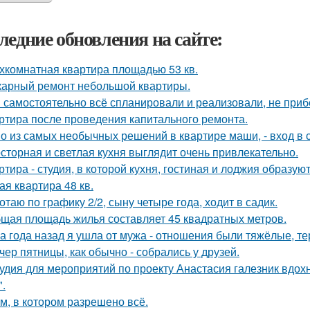
ледние обновления на сайте:
хкомнатная квартира площадью 53 кв.
арный ремонт небольшой квартиры.
 самостоятельно всё спланировали и реализовали, не приб
ртира после проведения капитального ремонта.
о из самых необычных решений в квартире маши, - вход в с
сторная и светлая кухня выглядит очень привлекательно.
ртира - студия, в которой кухня, гостиная и лоджия образу
ая квартира 48 кв.
отаю по графику 2/2, сыну четыре года, ходит в садик.
щая площадь жилья составляет 45 квадратных метров.
а года назад я ушла от мужа - отношения были тяжёлые, те
чер пятницы, как обычно - собрались у друзей.
удия для мероприятий по проекту Анастасия галезник вдох
".
м, в котором разрешено всё.