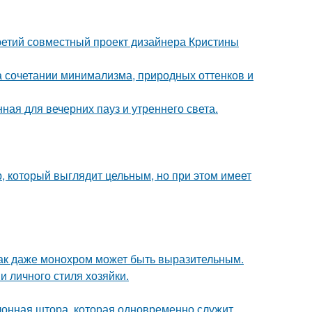
третий совместный проект дизайнера Кристины
 сочетании минимализма, природных оттенков и
ная для вечерних пауз и утреннего света.
, который выглядит цельным, но при этом имеет
 как даже монохром может быть выразительным.
и личного стиля хозяйки.
лонная штора, которая одновременно служит