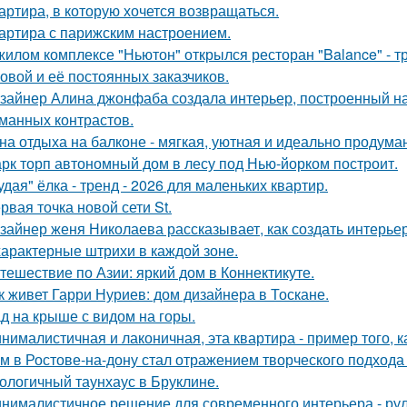
артира, в которую хочется возвращаться.
артира с парижским настроением.
жилом комплексе "Ньютон" открылся ресторан "Balance" - 
овой и её постоянных заказчиков.
зайнер Алина джонфаба создала интерьер, построенный на
манных контрастов.
на отдыха на балконе - мягкая, уютная и идеально продуман
рк торп автономный дом в лесу под Нью-йорком построит.
удая" ёлка - тренд - 2026 для маленьких квартир.
рвая точка новой сети St.
зайнер женя Николаева рассказывает, как создать интерьер
характерные штрихи в каждой зоне.
тешествие по Азии: яркий дом в Коннектикуте.
к живет Гарри Нуриев: дом дизайнера в Тоскане.
д на крыше с видом на горы.
нималистичная и лаконичная, эта квартира - пример того,
м в Ростове-на-дону стал отражением творческого подхода 
ологичный таунхаус в Бруклине.
нималистичное решение для современного интерьера - ру