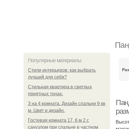
Пан
Популярные материалы
Ра
Стили интерьеров: как выбрать
лучший для себя?
Стильная квартира в светлых
приятных тонах.
Пан
3 на 4 комната. Дизайн спальни 9 кв
раз
м. Цвет и дизайн.
Гостевая комната 17, 6 м 2 с
Высот
санузлом при спальне в частном
макси