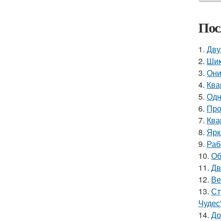
Пос
1.
Дву
2.
Шик
3.
Они
4.
Ква
5.
Одн
6.
Про
7.
Ква
8.
Ярк
9.
Раб
10.
Об
11.
Дв
12.
Ве
13.
Ст
Чудес
14.
До