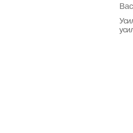
Вас
Уси
уси