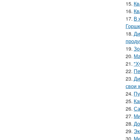
15.
Кв
16.
Кв
17.
В 
Горшк
18.
Ди
проду
19.
Зо
20.
Ма
21.
"Х
22.
Пе
23.
Ди
свои 
24.
Пу
25.
Ка
26.
Са
27.
Ми
28.
До
29.
Эк
30.
Ми