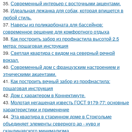
35.
Современный интерьер с восточными акцентами.
36.
Идеальная лежанка для собак, которая впишется в
любой стиль.
37.
Навесы из поликарбоната для бассейнов:
современное решение для комфортного отдыха
38.
Как построить забор из профнастила высотой 2.5
метра: пошаговая инструкция
39.
Светлая квартира с видом на северный речной
вокзал.
40.
Современный дом с французским настроением и
этническими акцентами.
41.
Как построить вечный забор из профнастила:
пошаговая инструкция
42.
Дом с характером в Коннектикуте.
43.
Молотая негашеная известь ГОСТ 9179-77: основные
характеристики и применение
44.
Эта квартира в старинном доме в Стокгольме
объединяет элементы северного ар - нуво и
скандинавского минимализма.