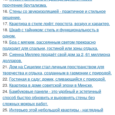
прочтение брутализма.
16.
Стены со звукоизоляцией - практичное и стильное
решение.
17.
Квартира в стиле лофт: простота, воздух и характер.
18.
Шкаф с тайником: стиль и функциональность в
одном.
19.
Бра с мягким, рассеянным светом прекрасно
подходит для спальни, гостиной или зоны отдыха.
20.
Сиенна Миллер продаёт свой дом за 2, 61 миллиона
долларов.
21.
Дом на Сицилии стал личным пространством для
творчества и отдыха, созданным в гармонии с природой.
22.
Гостиная в саду: домик, сливающийся с природой.
23.
Квартира в доме советской эпохи в Минске.
24.
Бамбуковые панели - это удобный и эстетичный
способ быстро обновить и выровнять стены без
сложных мокрых работ.
25.
Интерьер этой небольшой квартиры - наглядный