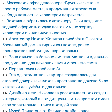
7.
Московский офис девелопера "Брусника" - это не
просто рабочие места, а продуманная экосистема.
8.
Когда нежность с характером встречается.
9.
Заказчица обратилась к дизайнеру Юлии поздняк с
задачей оформить студию всего 32 м, не жертвуя
характером и индивидуальностью.
10.
Архитектор Никита Жиляков приобрёл в Сысерти
бревенчатый дом на кирпичном цоколе, ранее
принадлежавший купцам ширыкаловым.
11.
Зона отдыха на балконе - мягкая, уютная и идеально
продуманная для вечерних пауз и утреннего света.
12.
Первая точка новой сети St.
13.
Эта однокомнатная квартира создавалась для
старшей дочери заказчиков - пространства должно было
хватать и для учёбы, и для отдыха.
14.
Дизайнер женя Николаева рассказывает, как создать
интерьер, который выглядит цельным, но при этом имеет
свои характерные штрихи в каждой зоне.
15.
Музей Принстона от Дэвида аджайе: новое