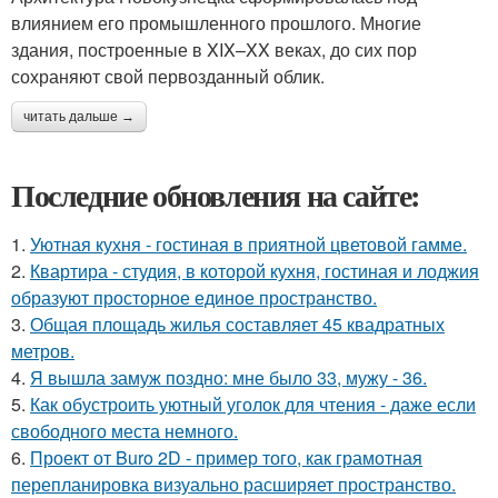
влиянием его промышленного прошлого. Многие
здания, построенные в XIX–XX веках, до сих пор
сохраняют свой первозданный облик.
читать дальше →
Последние обновления на сайте:
1.
Уютная кухня - гостиная в приятной цветовой гамме.
2.
Квартира - студия, в которой кухня, гостиная и лоджия
образуют просторное единое пространство.
3.
Общая площадь жилья составляет 45 квадратных
метров.
4.
Я вышла замуж поздно: мне было 33, мужу - 36.
5.
Как обустроить уютный уголок для чтения - даже если
свободного места немного.
6.
Проект от Buro 2D - пример того, как грамотная
перепланировка визуально расширяет пространство.