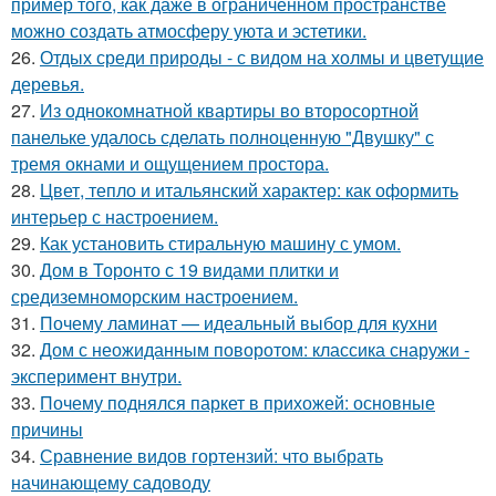
пример того, как даже в ограниченном пространстве
можно создать атмосферу уюта и эстетики.
26.
Отдых среди природы - с видом на холмы и цветущие
деревья.
27.
Из однокомнатной квартиры во второсортной
панельке удалось сделать полноценную "Двушку" с
тремя окнами и ощущением простора.
28.
Цвет, тепло и итальянский характер: как оформить
интерьер с настроением.
29.
Как установить стиральную машину с умом.
30.
Дом в Торонто с 19 видами плитки и
средиземноморским настроением.
31.
Почему ламинат — идеальный выбор для кухни
32.
Дом с неожиданным поворотом: классика снаружи -
эксперимент внутри.
33.
Почему поднялся паркет в прихожей: основные
причины
34.
Сравнение видов гортензий: что выбрать
начинающему садоводу