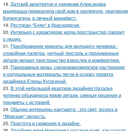
18.
Датский архитектор и художник Александра
мадирацца превратила свой дом в хеллерупе, пригороде
Копенгагена, в личный манифест.
19.
Ресторан "Буян" в Красноярске.
20.
Интерьер с характером: когда пространство говорит
о людях.
21.
Преображение комнаты для молодого человека -
спокойная палитра, уютный текстиль и продуманные
детали делают пространство взрослее и комфортнее.
22.
Панорамные виды, средиземноморское настроение
и натуральные материалы легли в основу проекта
дизайнера Елены Кулагиной.
23.
В этой небольшой квартире дизайнер Наталья
чопенко объединила яркие детали, смелые решения и
предметы с историей.
24.
Обычно интерьеры нантакета - это свет, воздух и
"Морская" легкость.
25.
Простота и гармония в дизайне.
26.
Дизайнер женя Николаева рассказывает, как создать