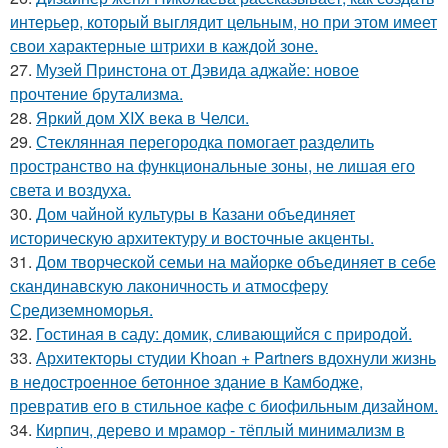
интерьер, который выглядит цельным, но при этом имеет
свои характерные штрихи в каждой зоне.
27.
Музей Принстона от Дэвида аджайе: новое
прочтение брутализма.
28.
Яркий дом XIX века в Челси.
29.
Стеклянная перегородка помогает разделить
пространство на функциональные зоны, не лишая его
света и воздуха.
30.
Дом чайной культуры в Казани объединяет
историческую архитектуру и восточные акценты.
31.
Дом творческой семьи на майорке объединяет в себе
скандинавскую лаконичность и атмосферу
Средиземноморья.
32.
Гостиная в саду: домик, сливающийся с природой.
33.
Архитекторы студии Khoan + Partners вдохнули жизнь
в недостроенное бетонное здание в Камбодже,
превратив его в стильное кафе с биофильным дизайном.
34.
Кирпич, дерево и мрамор - тёплый минимализм в