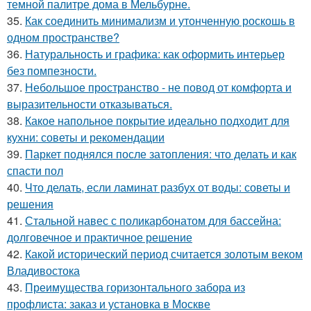
темной палитре дома в Мельбурне.
35.
Как соединить минимализм и утонченную роскошь в
одном пространстве?
36.
Натуральность и графика: как оформить интерьер
без помпезности.
37.
Небольшое пространство - не повод от комфорта и
выразительности отказываться.
38.
Какое напольное покрытие идеально подходит для
кухни: советы и рекомендации
39.
Паркет поднялся после затопления: что делать и как
спасти пол
40.
Что делать, если ламинат разбух от воды: советы и
решения
41.
Стальной навес с поликарбонатом для бассейна:
долговечное и практичное решение
42.
Какой исторический период считается золотым веком
Владивостока
43.
Преимущества горизонтального забора из
профлиста: заказ и установка в Москве