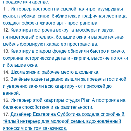
продаже или аренде.
11.
Интерьер построен на смелой палитре: изумрудная
кухня, глубокая синяя библиотека и графичная лестница
создают эффект живого арт - пространства.
12.
Квартира построена вокруг атмосферы и звука:
пятиметровый стеллаж, большие окна и выразительная
мебель формируют характер пространства.
13.
Квартиру в старом фонде обновили быстро и смело,
сохранив исторические детали - кирпич, высокие потолки
и большие окна.
14.
Школа жизни: рабочее место школьника.
15.
Зелёные акценты давно вышли за пределы гостиной
и уверенно заняли всю квартиру - от прихожей до
ванной.
16.
Интерьер этой квартиры студия Plan A построила на
балансе спокойствия и выразительности.
17.
Дизайнер Екатерина Субботина создала спокойный,
тёплый интерьер для молодой семьи, вдохновлённый
японским опытом заказчиков.