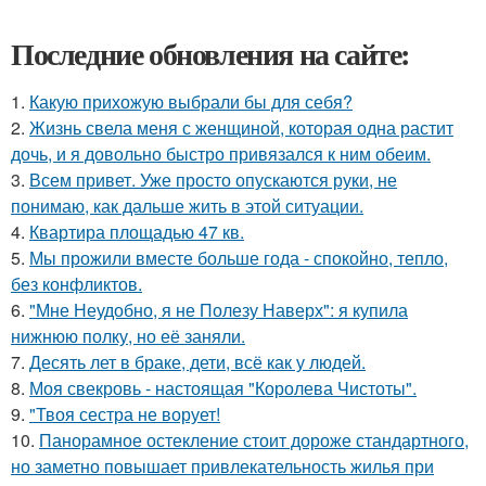
Последние обновления на сайте:
1.
Какую прихожую выбрали бы для себя?
2.
Жизнь свела меня с женщиной, которая одна растит
дочь, и я довольно быстро привязался к ним обеим.
3.
Всем привет. Уже просто опускаются руки, не
понимаю, как дальше жить в этой ситуации.
4.
Квартира площадью 47 кв.
5.
Мы прожили вместе больше года - спокойно, тепло,
без конфликтов.
6.
"Мне Неудобно, я не Полезу Наверх": я купила
нижнюю полку, но её заняли.
7.
Десять лет в браке, дети, всё как у людей.
8.
Моя свекровь - настоящая "Королева Чистоты".
9.
"Твоя сестра не ворует!
10.
Панорамное остекление стоит дороже стандартного,
но заметно повышает привлекательность жилья при