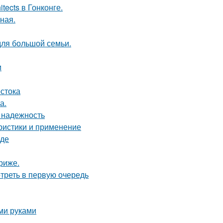
tects в Гонконге.
ная.
для большой семьи.
и
стока
а.
 надежность
ристики и применение
оде
риже.
треть в первую очередь
ми руками