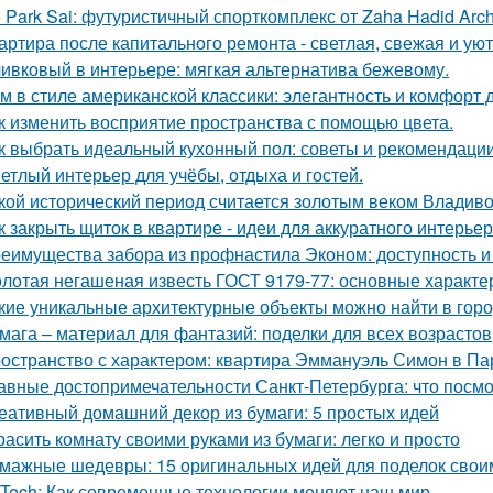
 Park Sai: футуристичный спорткомплекс от Zaha Hadid Archi
артира после капитального ремонта - светлая, свежая и уют
ивковый в интерьере: мягкая альтернатива бежевому.
м в стиле американской классики: элегантность и комфорт 
к изменить восприятие пространства с помощью цвета.
к выбрать идеальный кухонный пол: советы и рекомендаци
етлый интерьер для учёбы, отдыха и гостей.
кой исторический период считается золотым веком Владиво
к закрыть щиток в квартире - идеи для аккуратного интерьер
еимущества забора из профнастила Эконом: доступность и
лотая негашеная известь ГОСТ 9179-77: основные характе
кие уникальные архитектурные объекты можно найти в гор
мага – материал для фантазий: поделки для всех возрастов
остранство с характером: квартира Эммануэль Симон в Па
авные достопримечательности Санкт-Петербурга: что посмо
еативный домашний декор из бумаги: 5 простых идей
расить комнату своими руками из бумаги: легко и просто
мажные шедевры: 15 оригинальных идей для поделок свои
-Tech: Как современные технологии меняют наш мир