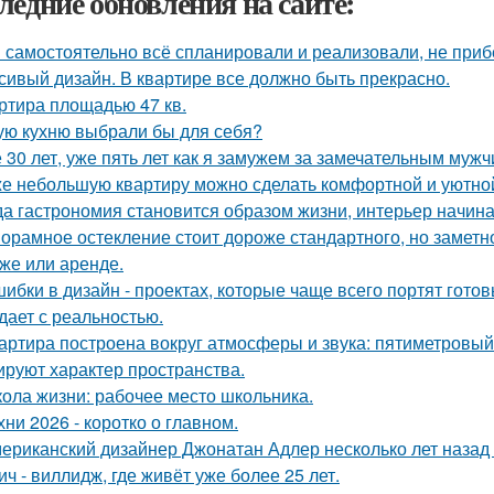
ледние обновления на сайте:
 самостоятельно всё спланировали и реализовали, не приб
сивый дизайн. В квартире все должно быть прекрасно.
ртира площадью 47 кв.
ую кухню выбрали бы для себя?
 30 лет, уже пять лет как я замужем за замечательным мужч
е небольшую квартиру можно сделать комфортной и уютной,
да гастрономия становится образом жизни, интерьер начина
орамное остекление стоит дороже стандартного, но замет
же или аренде.
шибки в дизайн - проектах, которые чаще всего портят готов
дает с реальностью.
артира построена вокруг атмосферы и звука: пятиметровый
руют характер пространства.
ола жизни: рабочее место школьника.
хни 2026 - коротко о главном.
ериканский дизайнер Джонатан Адлер несколько лет назад
ич - виллидж, где живёт уже более 25 лет.