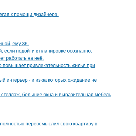
егая к помощи дизайнера.
иной, ему 35.
 если подойти к планировке осознанно.
ет работать на неё.
но повышает привлекательность жилья при
ый интерьер - и из-за которых ожидание не
 стеллаж, большие окна и выразительная мебель
 полностью переосмыслил свою квартиру в