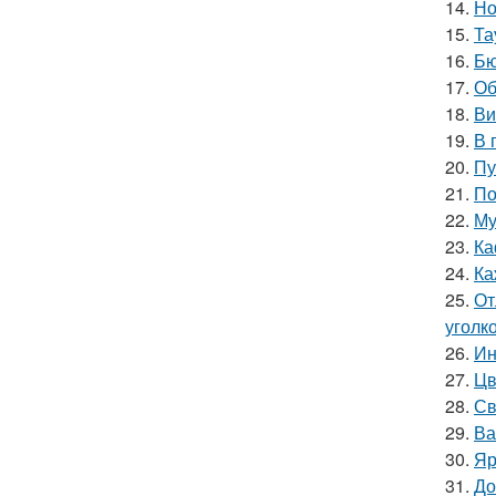
14.
Но
15.
Та
16.
Бю
17.
Об
18.
Ви
19.
В 
20.
Пу
21.
По
22.
Му
23.
Ка
24.
Ка
25.
От
уголк
26.
Ин
27.
Цв
28.
Св
29.
Ва
30.
Яр
31.
До