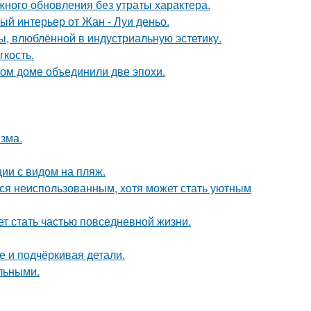
ного обновления без утраты характера.
ый интерьер от Жан - Луи деньо.
ы, влюблённой в индустриальную эстетику.
гкость.
ом доме объединили две эпохи.
зма.
ии с видом на пляж.
тся неиспользованным, хотя может стать уютным
жет стать частью повседневной жизни.
е и подчёркивая детали.
льными.