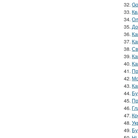
32.
Go
33.
Кв
34.
Ол
35.
До
36.
Ка
37.
Ка
38.
Св
39.
Ка
40.
Ка
41.
Пр
42.
Мо
43.
Ка
44.
Бу
45.
Пр
46.
Гл
47.
Кр
48.
Ук
49.
Бу
50.
Hi