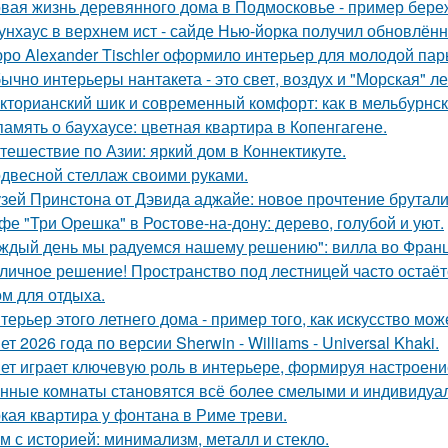
вая жизнь деревянного дома в Подмосковье - пример береж
унхаус в верхнем ист - сайде Нью-йорка получил обновлённ
ро Alexander Tischler оформило интерьер для молодой пар
ычно интерьеры нантакета - это свет, воздух и "Морская" ле
кторианский шик и современный комфорт: как в мельбурнск
память о баухаусе: цветная квартира в Копенгагене.
тешествие по Азии: яркий дом в Коннектикуте.
двесной стеллаж своими руками.
зей Принстона от Дэвида аджайе: новое прочтение брутали
фе "Три Орешка" в Ростове-на-дону: дерево, голубой и уют.
ждый день мы радуемся нашему решению": вилла во Франц
личное решение! Пространство под лестницей часто остаё
ом для отдыха.
терьер этого летнего дома - пример того, как искусство мо
ет 2026 года по версии Sherwin - Williams - Universal Khaki.
ет играет ключевую роль в интерьере, формируя настроени
нные комнаты становятся всё более смелыми и индивидуа
кая квартира у фонтана в Риме треви.
м с историей: минимализм, металл и стекло.