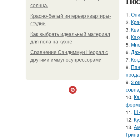
Пос
солнца.
1.
Они
Красно-белый интерьер квартиры-
2.
Кра
студии
3.
Ква
Как выбрать идеальный материал
4.
Как
для пола на кухне
5.
Мне
6.
Даж
Сравнение Сандиммун Неорал с
7.
Ког
другими иммуносупрессорами
8.
Пан
прода
9.
3 о
совпа
10.
Кв
форми
11.
Шк
12.
Ку
13.
Ам
Гринв