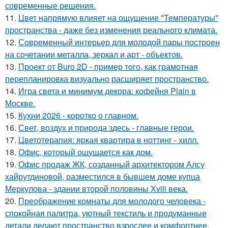
современные решения.
11.
Цвет напрямую влияет на ощущение "Температуры"
пространства - даже без изменения реального климата.
12.
Современный интерьер для молодой пары построен
на сочетании металла, зеркал и арт - объектов.
13.
Проект от Buro 2D - пример того, как грамотная
перепланировка визуально расширяет пространство.
14.
Игра света и минимум декора: кофейня Plain в
Москве.
15.
Кухни 2026 - коротко о главном.
16.
Свет, воздух и природа здесь - главные герои.
17.
Цветотерапия: яркая квартира в ноттинг - хилл.
18.
Офис, который ощущается как дом.
19.
Офис продаж ЖК, созданный архитектором Алсу
хайрутдиновой, разместился в бывшем доме купца
Меркулова - здании второй половины Xviii века.
20.
Преображение комнаты для молодого человека -
спокойная палитра, уютный текстиль и продуманные
детали делают пространство взрослее и комфортнее.