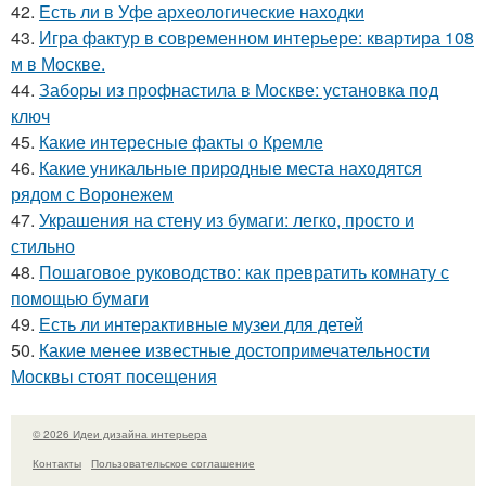
42.
Есть ли в Уфе археологические находки
43.
Игра фактур в современном интерьере: квартира 108
м в Москве.
44.
Заборы из профнастила в Москве: установка под
ключ
45.
Какие интересные факты о Кремле
46.
Какие уникальные природные места находятся
рядом с Воронежем
47.
Украшения на стену из бумаги: легко, просто и
стильно
48.
Пошаговое руководство: как превратить комнату с
помощью бумаги
49.
Есть ли интерактивные музеи для детей
50.
Какие менее известные достопримечательности
Москвы стоят посещения
© 2026 Идеи дизайна интерьера
Контакты
Пользовательское соглашение