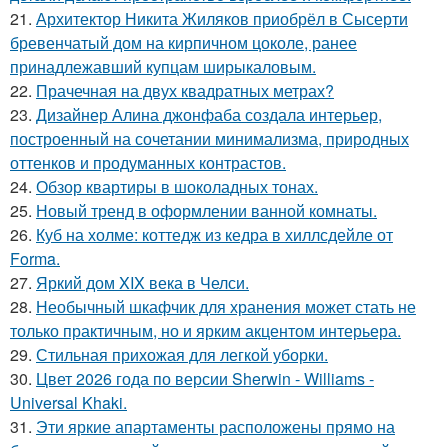
21.
Архитектор Никита Жиляков приобрёл в Сысерти
бревенчатый дом на кирпичном цоколе, ранее
принадлежавший купцам ширыкаловым.
22.
Прачечная на двух квадратных метрах?
23.
Дизайнер Алина джонфаба создала интерьер,
построенный на сочетании минимализма, природных
оттенков и продуманных контрастов.
24.
Обзор квартиры в шоколадных тонах.
25.
Новый тренд в оформлении ванной комнаты.
26.
Куб на холме: коттедж из кедра в хиллсдейле от
Forma.
27.
Яркий дом XIX века в Челси.
28.
Необычный шкафчик для хранения может стать не
только практичным, но и ярким акцентом интерьера.
29.
Стильная прихожая для легкой уборки.
30.
Цвет 2026 года по версии Sherwin - Williams -
Universal Khaki.
31.
Эти яркие апартаменты расположены прямо на