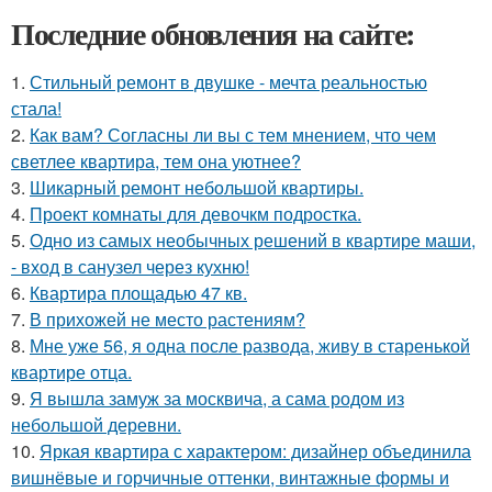
Последние обновления на сайте:
1.
Стильный ремонт в двушке - мечта реальностью
стала!
2.
Как вам? Согласны ли вы с тем мнением, что чем
светлее квартира, тем она уютнее?
3.
Шикарный ремонт небольшой квартиры.
4.
Проект комнаты для девочкм подростка.
5.
Одно из самых необычных решений в квартире маши,
- вход в санузел через кухню!
6.
Квартира площадью 47 кв.
7.
В прихожей не место растениям?
8.
Мне уже 56, я одна после развода, живу в старенькой
квартире отца.
9.
Я вышла замуж за москвича, а сама родом из
небольшой деревни.
10.
Яркая квартира с характером: дизайнер объединила
вишнёвые и горчичные оттенки, винтажные формы и