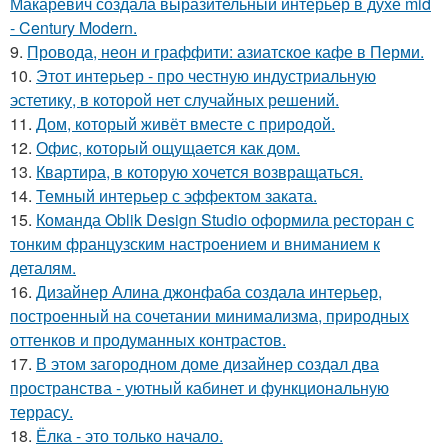
Макаревич создала выразительный интерьер в духе mid
- Century Modern.
9.
Провода, неон и граффити: азиатское кафе в Перми.
10.
Этот интерьер - про честную индустриальную
эстетику, в которой нет случайных решений.
11.
Дом, который живёт вместе с природой.
12.
Офис, который ощущается как дом.
13.
Квартира, в которую хочется возвращаться.
14.
Темный интерьер с эффектом заката.
15.
Команда Oblik Design Studio оформила ресторан с
тонким французским настроением и вниманием к
деталям.
16.
Дизайнер Алина джонфаба создала интерьер,
построенный на сочетании минимализма, природных
оттенков и продуманных контрастов.
17.
В этом загородном доме дизайнер создал два
пространства - уютный кабинет и функциональную
террасу.
18.
Ёлка - это только начало.