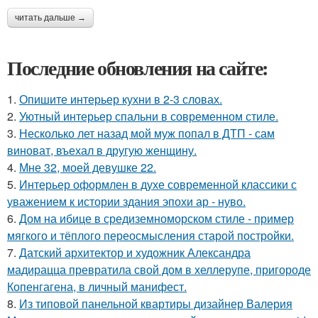
читать дальше →
Последние обновления на сайте:
1.
Опишите интерьер кухни в 2-3 словах.
2.
Уютный интерьер спальни в современном стиле.
3.
Несколько лет назад мой муж попал в ДТП - сам
виноват, въехал в другую женщину.
4.
Мне 32, моей девушке 22.
5.
Интерьер оформлен в духе современной классики с
уважением к истории здания эпохи ар - нуво.
6.
Дом на ибице в средиземноморском стиле - пример
мягкого и тёплого переосмысления старой постройки.
7.
Датский архитектор и художник Александра
мадирацца превратила свой дом в хеллерупе, пригороде
Копенгагена, в личный манифест.
8.
Из типовой панельной квартиры дизайнер Валерия