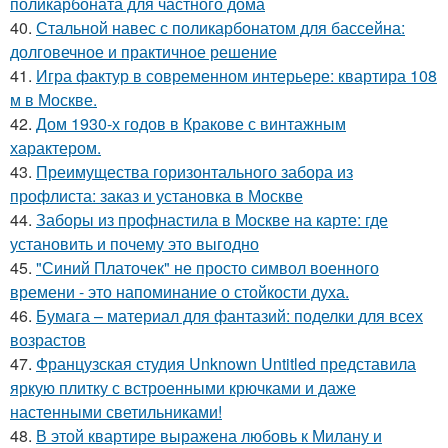
поликарбоната для частного дома
40.
Стальной навес с поликарбонатом для бассейна:
долговечное и практичное решение
41.
Игра фактур в современном интерьере: квартира 108
м в Москве.
42.
Дом 1930-х годов в Кракове с винтажным
характером.
43.
Преимущества горизонтального забора из
профлиста: заказ и установка в Москве
44.
Заборы из профнастила в Москве на карте: где
установить и почему это выгодно
45.
"Синий Платочек" не просто символ военного
времени - это напоминание о стойкости духа.
46.
Бумага – материал для фантазий: поделки для всех
возрастов
47.
Французская студия Unknown Untitled представила
яркую плитку с встроенными крючками и даже
настенными светильниками!
48.
В этой квартире выражена любовь к Милану и