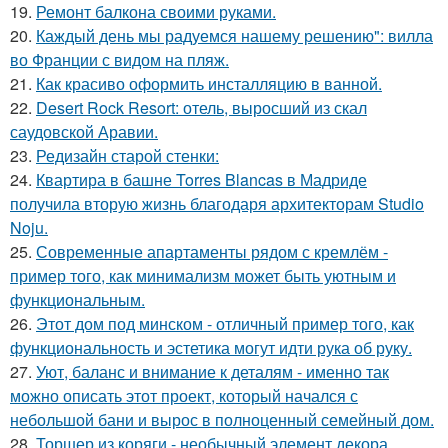
19.
Ремонт балкона своими руками.
20.
Каждый день мы радуемся нашему решению": вилла
во Франции с видом на пляж.
21.
Как красиво оформить инсталляцию в ванной.
22.
Desert Rock Resort: отель, выросший из скал
саудовской Аравии.
23.
Редизайн старой стенки:
24.
Квартира в башне Torres Blancas в Мадриде
получила вторую жизнь благодаря архитекторам Studio
Noju.
25.
Современные апартаменты рядом с кремлём -
пример того, как минимализм может быть уютным и
функциональным.
26.
Этот дом под минском - отличный пример того, как
функциональность и эстетика могут идти рука об руку.
27.
Уют, баланс и внимание к деталям - именно так
можно описать этот проект, который начался с
небольшой бани и вырос в полноценный семейный дом.
28.
Торшер из коряги - необычный элемент декора,