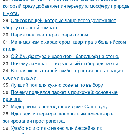
который сразу добавляет интерьеру атмосферу природы
и уюта.
29.
Список вещей, которые чаще всего усложняют
уборку в ванной комнате:
30.
Парижская квартира с характером.
31.
Минимализм с характером: квартира в бельгийском
стиле.
32.
Объём, фактура и характер - барельеф на стене.
33.
Почему ламинат — идеальный выбор для кухни
34.
Вторая жизнь старой тумбы: простая реставрация
своими руками.
35.
Лучший пол для кухни: советы по выбору
36.
Почему поднялся паркет в прихожей: основные
причины
37.
Модернизм в легендарном доме Сан-паулу.
38.
Идея для интерьера: поворотный телевизор в
зонировании пространства.
39.
Удобство и стиль: навес для бассейна из