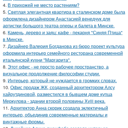
4.
В прихожей не место растениям?
5.
Светлая элегантная квартира в сталинском доме была
оформлена дизайнером Анастасией венедчук для
артистки большого театра оперы и балета в Минске.
6.
Камень, дерево и заяц: кафе - пекарня "Синяя Птица"
в Минске.
7.
Дизайнер Валерия Богданова из бюро проект культура
оформила интерьер семейного ресторана современной
итальянской кухни "Маргарита".
8.
Этот офис - не просто рабочее пространство, а
визуальное продолжение философии студии.
9.
Интерьер, который не нуждается в громких словах.
10.
Офис продаж ЖК, созданный архитектором Алсу
хайрутдиновой, разместился в бывшем доме купца
Меркулова - здании второй половины Xviii века.
11.
Архитектор Анна скорик создала эклектичный
интерьер, объединив современные материалы и
винтажные формы.