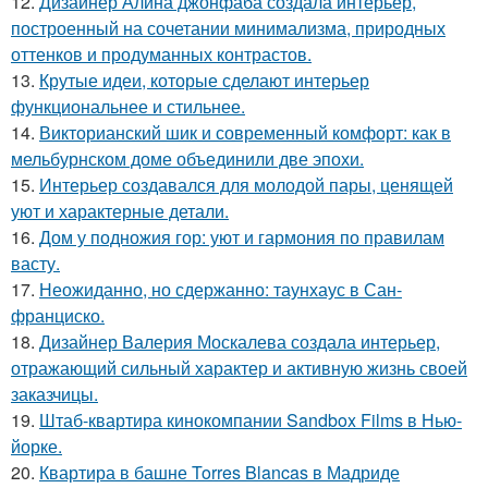
12.
Дизайнер Алина джонфаба создала интерьер,
построенный на сочетании минимализма, природных
оттенков и продуманных контрастов.
13.
Крутые идеи, которые сделают интерьер
функциональнее и стильнее.
14.
Викторианский шик и современный комфорт: как в
мельбурнском доме объединили две эпохи.
15.
Интерьер создавался для молодой пары, ценящей
уют и характерные детали.
16.
Дом у подножия гор: уют и гармония по правилам
васту.
17.
Неожиданно, но сдержанно: таунхаус в Сан-
франциско.
18.
Дизайнер Валерия Москалева создала интерьер,
отражающий сильный характер и активную жизнь своей
заказчицы.
19.
Штаб-квартира кинокомпании Sandbox Films в Нью-
йорке.
20.
Квартира в башне Torres Blancas в Мадриде