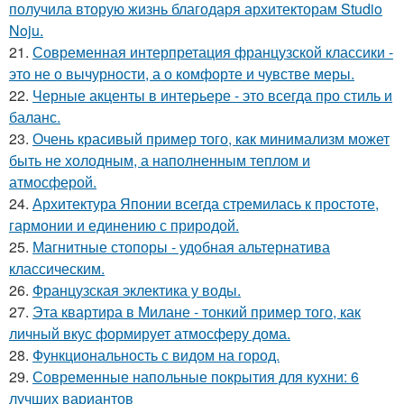
получила вторую жизнь благодаря архитекторам Studio
Noju.
21.
Современная интерпретация французской классики -
это не о вычурности, а о комфорте и чувстве меры.
22.
Черные акценты в интерьере - это всегда про стиль и
баланс.
23.
Очень красивый пример того, как минимализм может
быть не холодным, а наполненным теплом и
атмосферой.
24.
Архитектура Японии всегда стремилась к простоте,
гармонии и единению с природой.
25.
Магнитные стопоры - удобная альтернатива
классическим.
26.
Французская эклектика у воды.
27.
Эта квартира в Милане - тонкий пример того, как
личный вкус формирует атмосферу дома.
28.
Функциональность с видом на город.
29.
Современные напольные покрытия для кухни: 6
лучших вариантов