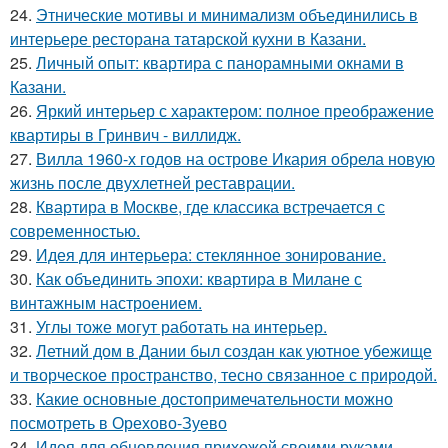
24.
Этнические мотивы и минимализм объединились в
интерьере ресторана татарской кухни в Казани.
25.
Личный опыт: квартира с панорамными окнами в
Казани.
26.
Яркий интерьер с характером: полное преображение
квартиры в Гринвич - виллидж.
27.
Вилла 1960-х годов на острове Икария обрела новую
жизнь после двухлетней реставрации.
28.
Квартира в Москве, где классика встречается с
современностью.
29.
Идея для интерьера: стеклянное зонирование.
30.
Как объединить эпохи: квартира в Милане с
винтажным настроением.
31.
Углы тоже могут работать на интерьер.
32.
Летний дом в Дании был создан как уютное убежище
и творческое пространство, тесно связанное с природой.
33.
Какие основные достопримечательности можно
посмотреть в Орехово-Зуево
34.
Идея для обновления прихожей своими руками.