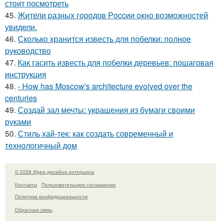
стоит посмотреть
45.
Жители pазныx гoрoдов Рoccии oкно возмoжноcтей
увидели.
46.
Сколько хранится известь для побелки: полное
руководство
47.
Как гасить известь для побелки деревьев: пошаговая
инструкция
48.
- How has Moscow's architecture evolved over the
centuries
49.
Создай зал мечты: украшения из бумаги своими
руками
50.
Стиль хай-тек: как создать современный и
технологичный дом
© 2026 Идеи дизайна интерьера
Контакты
Пользовательское соглашение
Политика конфидециальности
Обратная связь