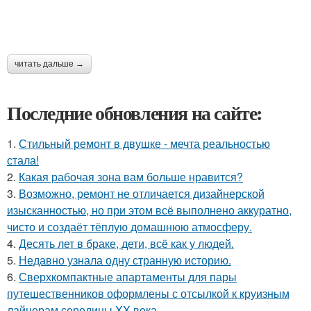
читать дальше →
Последние обновления на сайте:
1.
Стильный ремонт в двушке - мечта реальностью
стала!
2.
Какая рабочая зона вам больше нравится?
3.
Возможно, ремонт не отличается дизайнерской
изысканностью, но при этом всё выполнено аккуратно,
чисто и создаёт тёплую домашнюю атмосферу.
4.
Десять лет в браке, дети, всё как у людей.
5.
Недавно узнала одну странную историю.
6.
Сверхкомпактные апартаменты для пары
путешественников оформлены с отсылкой к круизным
лайнерам середины XX века.