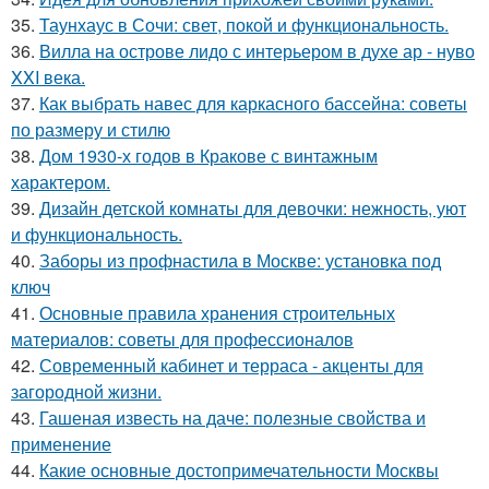
35.
Таунхаус в Сочи: свет, покой и функциональность.
36.
Вилла на острове лидо с интерьером в духе ар - нуво
XXI века.
37.
Как выбрать навес для каркасного бассейна: советы
по размеру и стилю
38.
Дом 1930-х годов в Кракове с винтажным
характером.
39.
Дизайн детской комнаты для девочки: нежность, уют
и функциональность.
40.
Заборы из профнастила в Москве: установка под
ключ
41.
Основные правила хранения строительных
материалов: советы для профессионалов
42.
Современный кабинет и терраса - акценты для
загородной жизни.
43.
Гашеная известь на даче: полезные свойства и
применение
44.
Какие основные достопримечательности Москвы