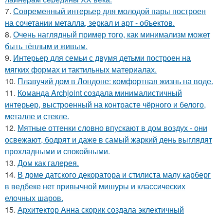
7.
Современный интерьер для молодой пары построен
на сочетании металла, зеркал и арт - объектов.
8.
Очень наглядный пример того, как минимализм может
быть тёплым и живым.
9.
Интерьер для семьи с двумя детьми построен на
мягких формах и тактильных материалах.
10.
Плавучий дом в Лондоне: комфортная жизнь на воде.
11.
Команда Archjoint создала минималистичный
интерьер, выстроенный на контрасте чёрного и белого,
металле и стекле.
12.
Мятные оттенки словно впускают в дом воздух - они
освежают, бодрят и даже в самый жаркий день выглядят
прохладными и спокойными.
13.
Дом как галерея.
14.
В доме датского декоратора и стилиста малу карберг
в ведбеке нет привычной мишуры и классических
елочных шаров.
15.
Архитектор Анна скорик создала эклектичный