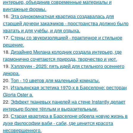
интерьер, объединив современные материалы и
винтажные формы.
16.
Эта однокомнатная квартира создавалась для
старшей дочери заказчиков - пространства должно было
хватать и для учёбы, и для отдыха.
17.
Стены со звукоизоляцией - практичное и стильное
решение.
18.
Дизайнер Милана колодник создала интерьер, где
гармонично сочетаются природа, творчество и уют.
19.
Хэллоуин - 2025: пять идей для стильного осеннего
декора.
20.
Топ - 10 цветов для маленькой комнаты.
21.
Итальянская эстетика 1970-х в Барселоне: ресторан
Gloria Oster a.
22.
Эффект тканевых панелей на стене Instantly делает
интерьер более тёплым и выразительным.
23.
Старая квартира в Барселоне обрела новую жизнь в
духе философии ваби - саби, где ценится красота
несовершенного.