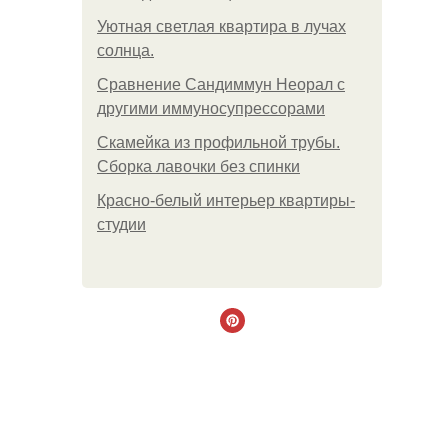
Уютная светлая квартира в лучах
солнца.
Сравнение Сандиммун Неорал с
другими иммуносупрессорами
Скамейка из профильной трубы.
Сборка лавочки без спинки
Красно-белый интерьер квартиры-
студии