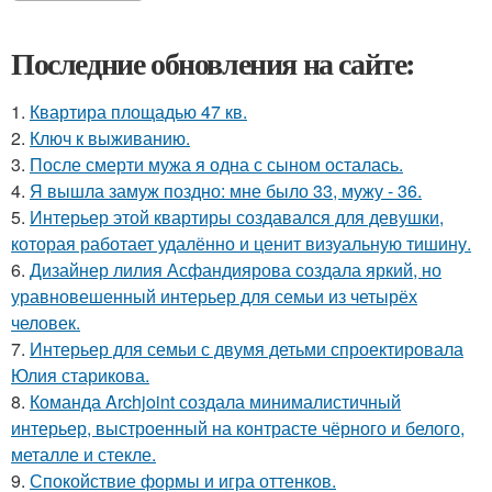
Последние обновления на сайте:
1.
Квартира площадью 47 кв.
2.
Ключ к выживанию.
3.
После смерти мужа я одна с сыном осталась.
4.
Я вышла замуж поздно: мне было 33, мужу - 36.
5.
Интерьер этой квартиры создавался для девушки,
которая работает удалённо и ценит визуальную тишину.
6.
Дизайнер лилия Асфандиярова создала яркий, но
уравновешенный интерьер для семьи из четырёх
человек.
7.
Интерьер для семьи с двумя детьми спроектировала
Юлия старикова.
8.
Команда Archjoint создала минималистичный
интерьер, выстроенный на контрасте чёрного и белого,
металле и стекле.
9.
Спокойствие формы и игра оттенков.