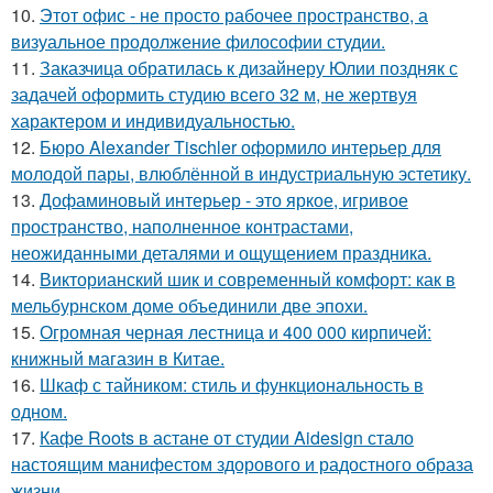
10.
Этот офис - не просто рабочее пространство, а
визуальное продолжение философии студии.
11.
Заказчица обратилась к дизайнеру Юлии поздняк с
задачей оформить студию всего 32 м, не жертвуя
характером и индивидуальностью.
12.
Бюро Alexander Tischler оформило интерьер для
молодой пары, влюблённой в индустриальную эстетику.
13.
Дофаминовый интерьер - это яркое, игривое
пространство, наполненное контрастами,
неожиданными деталями и ощущением праздника.
14.
Викторианский шик и современный комфорт: как в
мельбурнском доме объединили две эпохи.
15.
Огромная черная лестница и 400 000 кирпичей:
книжный магазин в Китае.
16.
Шкаф с тайником: стиль и функциональность в
одном.
17.
Кафе Roots в астане от студии Aidesign стало
настоящим манифестом здорового и радостного образа
жизни.