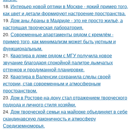
18.
Интерьер новой оптики в Москве - яркий пример того,
как цвет и детали формируют настроение пространства.
19.
Дом аны Араны в Мадриде - это не просто жильё, а
настоящая творческая лаборатория.
20.
Современные апартаменты рядом с кремлём -
пример того, как минимализм может быть уютным и
функциональным.
21.
Квартира в доме рядом с МГУ получила новое
звучание благодаря спокойной палитре дымчатых
оттенков и продуманной планировке.
22.
Квартира в Валенсии сохранила следы своей
истории, став современным и атмосферным
пространством.
23.
Дом в Ростове-на-дону стал отражением творческого
подхода и личного стиля хозяйки.
24.
Дом творческой семьи на майорке объединяет в себе
скандинавскую лаконичность и атмосферу
Средиземноморья.