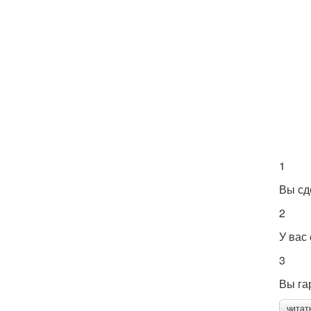
1
Вы сд
2
У вас
3
Вы га
читат