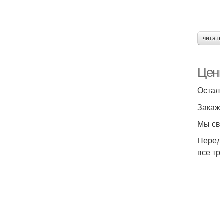
читат
Цены
Остал
Закаж
Мы св
Перед
все т