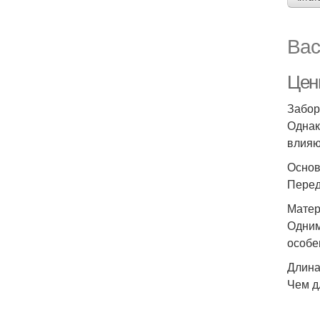
Вас
Цен
Забор
Однак
влияю
Основ
Перед
Мате
Одним
особе
Длина
Чем д