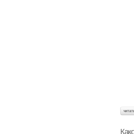
читат
Как