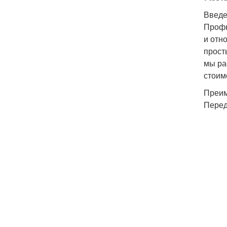
Введ
Профн
и отн
прост
мы ра
стоим
Преим
Перед