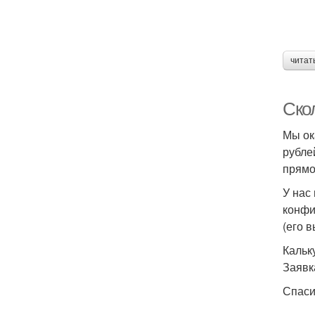
читат
Скол
Мы ок
рубле
прямо
У нас
конфи
(его 
Кальк
Заявк
Спаси