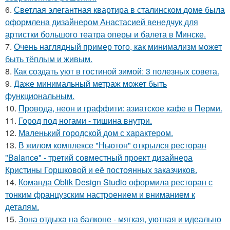
6.
Светлая элегантная квартира в сталинском доме была
оформлена дизайнером Анастасией венедчук для
артистки большого театра оперы и балета в Минске.
7.
Очень наглядный пример того, как минимализм может
быть тёплым и живым.
8.
Как создать уют в гостиной зимой: 3 полезных совета.
9.
Даже минимальный метраж может быть
функциональным.
10.
Провода, неон и граффити: азиатское кафе в Перми.
11.
Город под ногами - тишина внутри.
12.
Маленький городской дом с характером.
13.
В жилом комплексе "Ньютон" открылся ресторан
"Balance" - третий совместный проект дизайнера
Кристины Горшковой и её постоянных заказчиков.
14.
Команда Oblik Design Studio оформила ресторан с
тонким французским настроением и вниманием к
деталям.
15.
Зона отдыха на балконе - мягкая, уютная и идеально