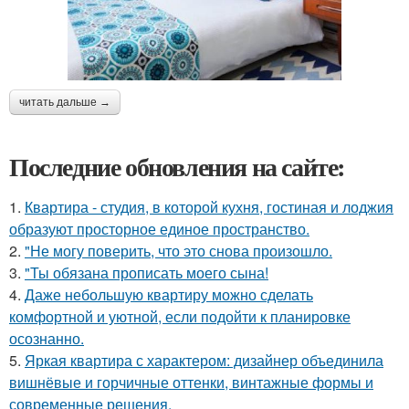
читать дальше →
Последние обновления на сайте:
1.
Квартира - студия, в которой кухня, гостиная и лоджия
образуют просторное единое пространство.
2.
"Не могу поверить, что это снова произошло.
3.
"Ты обязана прописать моего сына!
4.
Даже небольшую квартиру можно сделать
комфортной и уютной, если подойти к планировке
осознанно.
5.
Яркая квартира с характером: дизайнер объединила
вишнёвые и горчичные оттенки, винтажные формы и
современные решения.