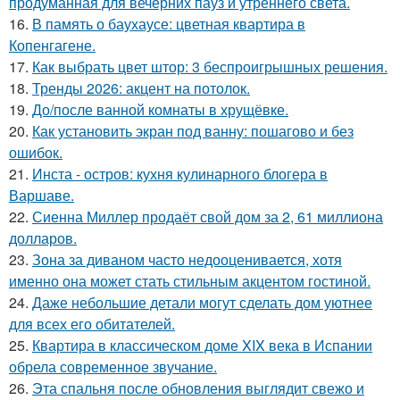
продуманная для вечерних пауз и утреннего света.
16.
В память о баухаусе: цветная квартира в
Копенгагене.
17.
Как выбрать цвет штор: 3 беспроигрышных решения.
18.
Тренды 2026: акцент на потолок.
19.
До/после ванной комнаты в хрущёвке.
20.
Как установить экран под ванну: пошагово и без
ошибок.
21.
Инста - остров: кухня кулинарного блогера в
Варшаве.
22.
Сиенна Миллер продаёт свой дом за 2, 61 миллиона
долларов.
23.
Зона за диваном часто недооценивается, хотя
именно она может стать стильным акцентом гостиной.
24.
Даже небольшие детали могут сделать дом уютнее
для всех его обитателей.
25.
Квартира в классическом доме XIX века в Испании
обрела современное звучание.
26.
Эта спальня после обновления выглядит свежо и