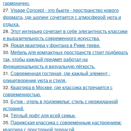
гармонично.
27.
Visage Concept - это бьюти - пространство нового
формата, где шопинг сочетается с атмосферой уюта и
отдыха.
28.
Этот интерьер сочетает в себе элегантность классики
и выразительность современного искусства.
29.
Яркая квартира у фонтана в Риме треви.
30.
Мебель для компактных пространств стоит подбирать
так, чтобы каждый предмет работал на
функциональность и визуальную лёгкость.
31.
Современная гостиная, где каждый элемент -
олицетворение уюта и стиля.
32.
Квартира в Москве, где классика встречается с
современностью.
33.
Бутик - отель в подземелье: стиль с неожиданной
историей.
34.
Тёплый лофт для всей семьи.
35.
Парижская классика с современным настроением:
квартира с просторной террасой.