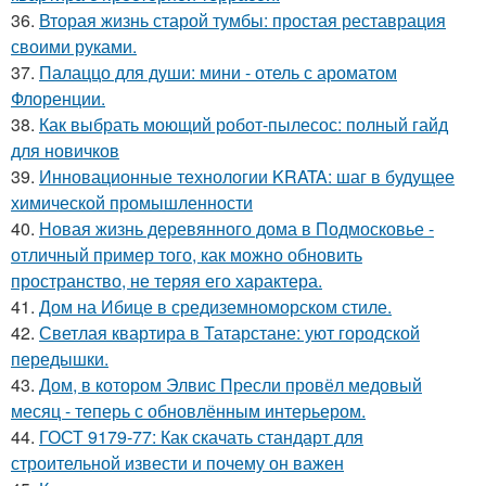
36.
Вторая жизнь старой тумбы: простая реставрация
своими руками.
37.
Палаццо для души: мини - отель с ароматом
Флоренции.
38.
Как выбрать моющий робот-пылесос: полный гайд
для новичков
39.
Инновационные технологии KRATA: шаг в будущее
химической промышленности
40.
Новая жизнь деревянного дома в Подмосковье -
отличный пример того, как можно обновить
пространство, не теряя его характера.
41.
Дом на Ибице в средиземноморском стиле.
42.
Светлая квартира в Татарстане: уют городской
передышки.
43.
Дом, в котором Элвис Пресли провёл медовый
месяц - теперь с обновлённым интерьером.
44.
ГОСТ 9179-77: Как скачать стандарт для
строительной извести и почему он важен