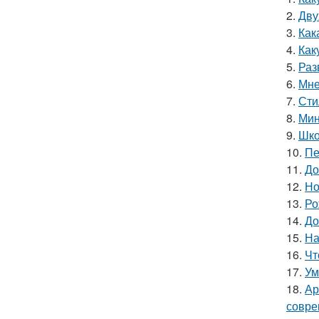
2.
Дву
3.
Как
4.
Как
5.
Раз
6.
Мне
7.
Сти
8.
Мин
9.
Шко
10.
Пе
11.
До
12.
Но
13.
Ро
14.
До
15.
На
16.
Чт
17.
Ум
18.
Ар
совре