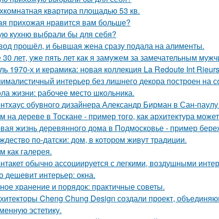
хкомнатная квартира площадью 53 кв.
ая прихожая нравится вам больше?
ую кухню выбрали бы для себя?
вод прошёл, и бывшая жена сразу подала на алименты.
 30 лет, уже пять лет как я замужем за замечательным мужч
ль 1970-х и керамика: новая коллекция La Redoute Int Rieurs
ималистичный интерьер без лишнего декора построен на с
ла жизни: рабочее место школьника.
нтхаус обувного дизайнера Александр Бирман в Сан-паулу -
м на дереве в Тоскане - пример того, как архитектура мож
вая жизнь деревянного дома в Подмосковье - пример береж
ждество по-датски: дом, в котором живут традиции.
м как галерея.
нтакет обычно ассоциируется с легкими, воздушными интер
о дешевит интерьер: окна.
ное хранение и порядок: практичные советы.
хитекторы Cheng Chung Design создали проект, объединяю
менную эстетику.