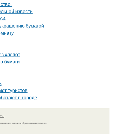
дство.
ельной извести
 А4
о украшению бумагой
омнату
ез хлопот
ю бумаги
ь
ают туристов
аботают в городе
язь
решено при указании обратной гиперссылки.