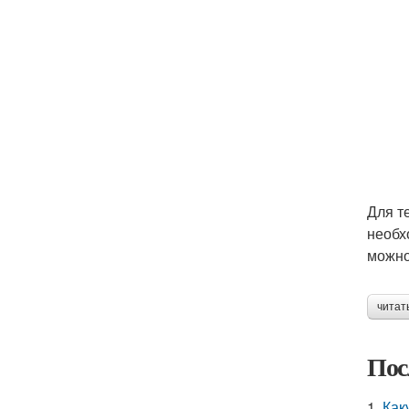
Для т
необх
можно
читат
Пос
1.
Как