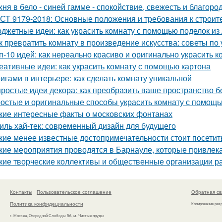
хня в бело - синей гамме - спокойствие, свежесть и благоро
СТ 9179-2018: Основные положения и требования к строит
джетные идеи: как украсить комнату с помощью поделок из
к превратить комнату в произведение искусства: советы п
п-10 идей: как нереально красиво и оригинально украсить к
еативные идеи: как украсить комнату с помощью картона
игами в интерьере: как сделать комнату уникальной
простые идеи декора: как преобразить ваше пространство б
остые и оригинальные способы украсить комнату с помощь
кие интересные факты о московских фонтанах
иль хай-тек: современный дизайн для будущего
кие менее известные достопримечательности стоит посетит
кие мероприятия проводятся в Барнауле, которые привлек
кие творческие коллективы и общественные организации р
Контакты
Пользовательское соглашение
Обратная св
Политика конфидециальности
Копирование раз
г. Москва, Огородной Слободы 5А, м. Чистые пруды