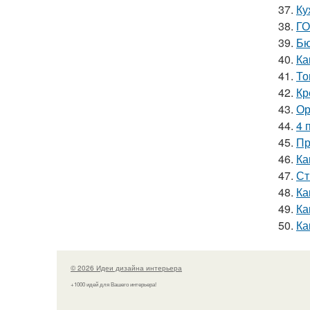
37.
Ку
38.
ГО
39.
Бю
40.
Ка
41.
То
42.
Кр
43.
Ор
44.
4 
45.
Пр
46.
Ка
47.
Ст
48.
Ка
49.
Ка
50.
Ка
© 2026 Идеи дизайна интерьера
+1000 идей для Вашего интерьера!