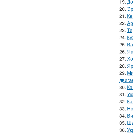
19.
До
20.
Эр
21.
Кв
22.
Ар
23.
Те
24.
Ку
25.
Ва
26.
Яр
27.
Хо
28.
Яр
29.
Ми
двига
30.
Ка
31.
Ую
32.
Ка
33.
Но
34.
Ви
35.
Ша
36.
Ук