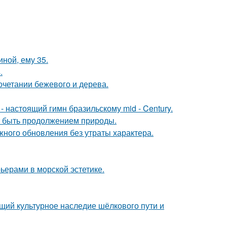
иной, ему 35.
.
очетании бежевого и дерева.
 настоящий гимн бразильскому mid - Century.
ет быть продолжением природы.
ного обновления без утраты характера.
ьерами в морской эстетике.
щий культурное наследие шёлкового пути и