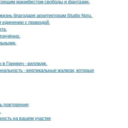
астоящим манифестом свободы и фантазии.
жизнь благодаря архитекторам Studio Noju.
и единению с природой.
та.
тончённо.
льными.
 в Гринвич - виллидж.
ональность - вертикальные жалюзи, которые
ть повторения
.
ность на вашем участке