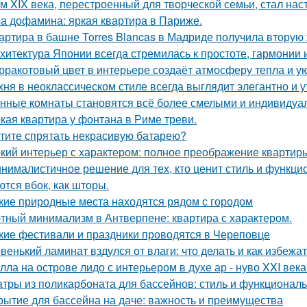
м XIX века, перестроенный для творческой семьи, стал н
а дофамина: яркая квартира в Париже.
артира в башне Torres Blancas в Мадриде получила вторую 
хитектура Японии всегда стремилась к простоте, гармонии 
рракотовый цвет в интерьере создаёт атмосферу тепла и ую
хня в неоклассическом стиле всегда выглядит элегантно и у
нные комнаты становятся всё более смелыми и индивидуа
кая квартира у фонтана в Риме треви.
тите спрятать некрасивую батарею?
кий интерьер с характером: полное преображение квартиры
нималистичное решение для тех, кто ценит стиль и функци
ются вбок, как шторы.
кие природные места находятся рядом с городом
тный минимализм в Антверпене: квартира с характером.
кие фестивали и праздники проводятся в Череповце
венький ламинат вздулся от влаги: что делать и как избежа
лла на острове лидо с интерьером в духе ар - нуво XXI века
тры из поликарбоната для бассейнов: стиль и функциональ
рытие для бассейна на даче: важность и преимущества