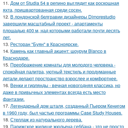
11.
Дом от Studia 54 в репино выглядит как роскошная
яхта, пришвартованная среди сосен.
12.
В лондонской белгравии дизайнеры Dimorestudio
завершили масштабный проект - апартаменты
площадью 400 м, над которыми работали почти десять
лет.
13.
Ресторан "Буян" в Красноярске.
14.
Камень как главный акцент: шоурум Blanco в
Краснодаре.
15.
Преображение комнаты для молодого человека -
спокойная палитра, уютный текстиль и продуманные
детали делают пространство взрослее и комфортнее.
16.
Венки и гирлянды - вечная новогодняя классика, но
даже в привычных элементах всегда есть место
фантазии.
17.
Легендарный дом шталя, созданный Пьером Кенигом
в 1960 году, был частью программы Case Study Houses.
18.
Стеллаж из натурального дерева.
19.
Парижское жилище жюльена себбана - это не просто