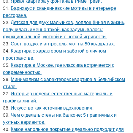
30.
Яркая квартира у фонтана в Риме треви.
31.
Барнхаус и скандинавские мотивы в интерьере
ресторана.
32.
Детская для двух мальчиков, воплощённая в жизнь,
получилась именно такой, как задумывалось:
функциональной, уютной и с ноткой игривости.
33.
Свет, воздух и антресоль: уют на 50 квадратах.
34.
Квартира с характером и заботой о личном
пространстве.
35.
Квартира в Москве, где классика встречается с
современностью.
36.
Минимализм с характером: квартира в бельгийском
стиле.
37.
Интерьер недели: естественные материалы и
графика линий.
38.
Искусство как источник вдохновения.
39.
Чем отделать стены на балконе: 5 практичных и
уютных вариантов.
40.
Какое напольное покрытие идеально подходит для