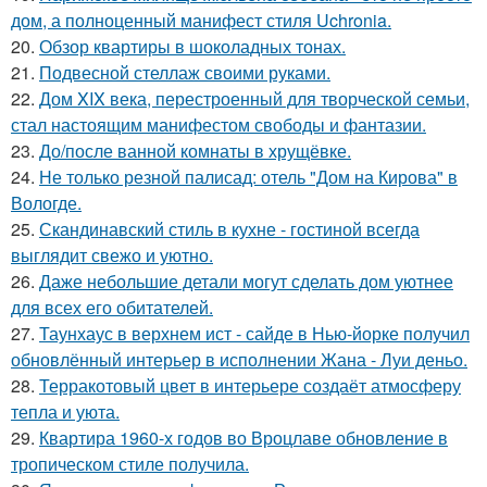
дом, а полноценный манифест стиля Uchronia.
20.
Обзор квартиры в шоколадных тонах.
21.
Подвесной стеллаж своими руками.
22.
Дом XIX века, перестроенный для творческой семьи,
стал настоящим манифестом свободы и фантазии.
23.
До/после ванной комнаты в хрущёвке.
24.
Не только резной палисад: отель "Дом на Кирова" в
Вологде.
25.
Скандинавский стиль в кухне - гостиной всегда
выглядит свежо и уютно.
26.
Даже небольшие детали могут сделать дом уютнее
для всех его обитателей.
27.
Таунхаус в верхнем ист - сайде в Нью-йорке получил
обновлённый интерьер в исполнении Жана - Луи деньо.
28.
Терракотовый цвет в интерьере создаёт атмосферу
тепла и уюта.
29.
Квартира 1960-х годов во Вроцлаве обновление в
тропическом стиле получила.