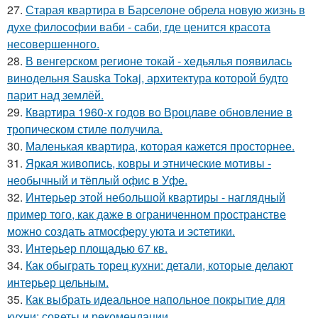
27.
Старая квартира в Барселоне обрела новую жизнь в
духе философии ваби - саби, где ценится красота
несовершенного.
28.
В венгерском регионе токай - хедьялья появилась
винодельня Sauska Tokaj, архитектура которой будто
парит над землёй.
29.
Квартира 1960-х годов во Вроцлаве обновление в
тропическом стиле получила.
30.
Маленькая квартира, которая кажется просторнее.
31.
Яркая живопись, ковры и этнические мотивы -
необычный и тёплый офис в Уфе.
32.
Интерьер этой небольшой квартиры - наглядный
пример того, как даже в ограниченном пространстве
можно создать атмосферу уюта и эстетики.
33.
Интерьер площадью 67 кв.
34.
Как обыграть торец кухни: детали, которые делают
интерьер цельным.
35.
Как выбрать идеальное напольное покрытие для
кухни: советы и рекомендации