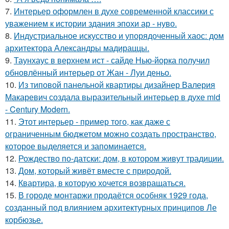
7.
Интерьер оформлен в духе современной классики с
уважением к истории здания эпохи ар - нуво.
8.
Индустриальное искусство и упорядоченный хаос: дом
архитектора Александры мадираццы.
9.
Таунхаус в верхнем ист - сайде Нью-йорка получил
обновлённый интерьер от Жан - Луи деньо.
10.
Из типовой панельной квартиры дизайнер Валерия
Макаревич создала выразительный интерьер в духе mid
- Century Modern.
11.
Этот интерьер - пример того, как даже с
ограниченным бюджетом можно создать пространство,
которое выделяется и запоминается.
12.
Рождество по-датски: дом, в котором живут традиции.
13.
Дом, который живёт вместе с природой.
14.
Квартира, в которую хочется возвращаться.
15.
В городе монтаржи продаётся особняк 1929 года,
созданный под влиянием архитектурных принципов Ле
корбюзье.