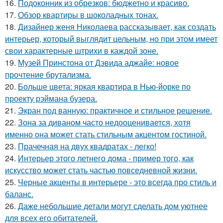
16.
Подоконник из обрезков: бюджетно и красиво.
17.
Обзор квартиры в шоколадных тонах.
18.
Дизайнер женя Николаева рассказывает, как создать
интерьер, который выглядит цельным, но при этом имеет
свои характерные штрихи в каждой зоне.
19.
Музей Принстона от Дэвида аджайе: новое
прочтение брутализма.
20.
Больше цвета: яркая квартира в Нью-йорке по
проекту рэймана бузера.
21.
Экран под ванную: практичное и стильное решение.
22.
Зона за диваном часто недооценивается, хотя
именно она может стать стильным акцентом гостиной.
23.
Прачечная на двух квадратах - легко!
24.
Интерьер этого летнего дома - пример того, как
искусство может стать частью повседневной жизни.
25.
Черные акценты в интерьере - это всегда про стиль и
баланс.
26.
Даже небольшие детали могут сделать дом уютнее
для всех его обитателей.