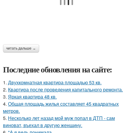
читать дальше →
Последние обновления на сайте:
1.
Двухкомнатная квартира площадью 53 кв.
2.
Квартира после проведения капитального ремонта.
3.
Яркая квартира 48 кв.
4.
Общая площадь жилья составляет 45 квадратных
метров.
5.
Несколько лет назад мой муж попал в ДТП - сам
виноват, въехал в другую женщину.
6.
"А я ведь понимала ….