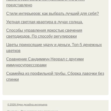
представлено
Стили интерьеров: как выбрать лучший для себя?
Уютная светлая квартира в лучах солнца.
Способы управления яркостью свечения
светодиодов. По способу регулировки
Цветы приносящие удачу и деньги. Топ-5 денежных
цветков
Сравнение Сандиммун Неорал с другими
иммуносупрессорами
Скамейка из профильной трубы. Сборка лавочки без
спинки
© 2026 Идеи дизайна интерьера
Контакты
Пользовательское соглашение