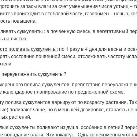
доточить запасы влаги за счет уменьшения числа устьиц – т
интез происходит в стеблевой части, газообмен – ночью, к
ость повышена.
оливать суккуленты : в почвенную смесь, в вегетативный пер
ь на листья.
асто поливать суккуленты:
по 1 разу в 4 дня для весны и ос
рять состояние почвенной смеси, отслеживать частоту испа
атели.
е переувлажнить суккуленты?
меренного полива суккулентов, препятствия переувлажнени
е календарное планирование по предложенной схеме.
ту полива суккулентов варьируют по возрасту растения. Та
ые) поливают чаще, но в меньшей дозировке, стараясь не н
лых растений.
лые суккуленты поливают из душа, особенно в летний пери
е попадание влаги. Эхинокактус . Однако неизменным оста