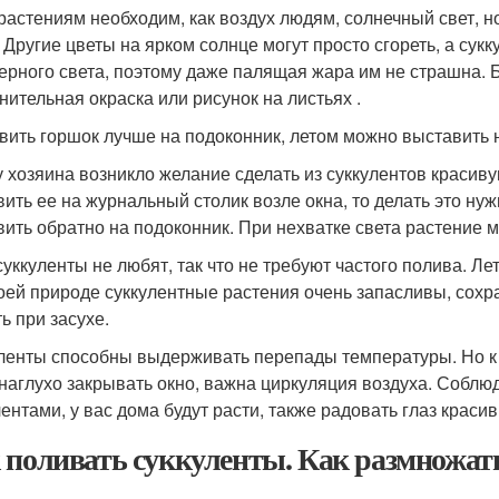
растениям необходим, как воздух людям, солнечный свет, н
. Другие цветы на ярком солнце могут просто сгореть, а с
ерного света, поэтому даже палящая жара им не страшна. 
нительная окраска или рисунок на листьях .
вить горшок лучше на подоконник, летом можно выставить 
у хозяина возникло желание сделать из суккулентов краси
вить ее на журнальный столик возле окна, то делать это ну
вить обратно на подоконник. При нехватке света растение м
уккуленты не любят, так что не требуют частого полива. Лет
оей природе суккулентные растения очень запасливы, сохра
ь при засухе.
ленты способны выдерживать перепады температуры. Но к з
 наглухо закрывать окно, важна циркуляция воздуха. Соблю
лентами, у вас дома будут расти, также радовать глаз крас
 поливать суккуленты. Как размножат