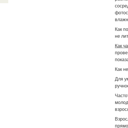
сосре
фотос
влажн
Как п
не лит
Как ч
прове
показ
Как н
Для у
ручно
Часто
молод
взрос
Взрос
прямо