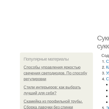
Сук
сук
Сод
Популярные материалы
С
К
Способы управления яркостью
У
свечения светодиодов. По способу
С
регулировки
Стили интерьеров: как выбрать
лучший для себя?
Скамейка из профильной трубы.
Сборка лавочки без спинки
Э