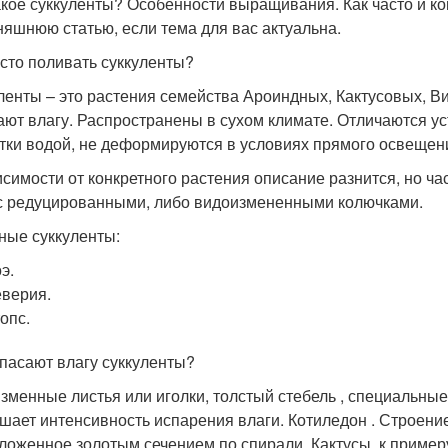
акое суккуленты? Особенности выращивания. Как часто и к
няшнюю статью, если тема для вас актуальна.
асто поливать суккуленты?
ленты – это растения семейства Ароиндных, Кактусовых, В
ают влагу. Распространены в сухом климате. Отличаются уст
тки водой, не деформируются в условиях прямого освещен
исимости от конкретного растения описание разнится, но ча
 с редуцированными, либо видоизмененными колючками.
ные суккуленты:
э.
верия.
опс.
апасают влагу суккуленты?
зменные листья или иголки, толстый стебель , специальные
шает интенсивность испарения влаги. Котиледон . Строение
ложенное золотым сечением по спирали. Кактусы, к пример