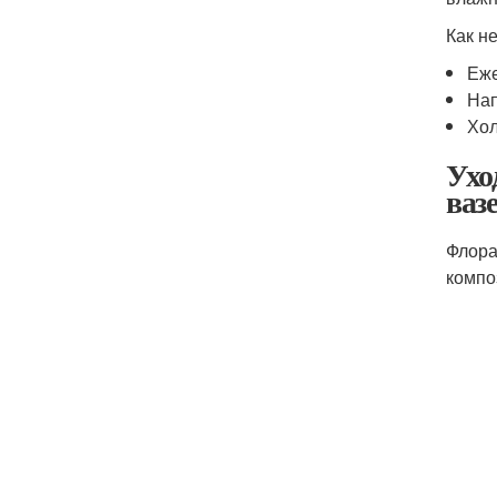
Как н
Еже
Нап
Хол
Ухо
ваз
Флора
компо