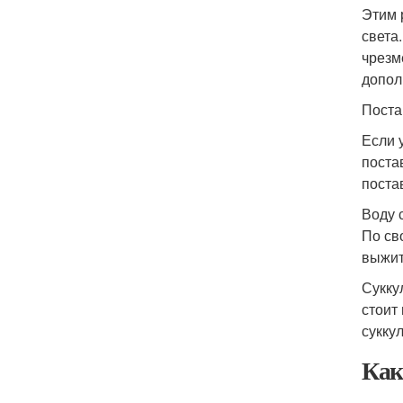
Этим 
света
чрезм
допол
Поста
Если 
поста
поста
Воду с
По св
выжит
Сукку
стоит
сукку
Как