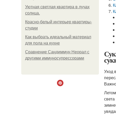
К
Уютная светлая квартира в лучах
К
солнца.
Красно-белый интерьер квартиры-
студии
Как выбрать идеальный материал
для пола на кухне
Сук
Сравнение Сандиммун Неорал с
сук
другими иммуносупрессорами
Уход 
перес
Важно
Летом
света
зимне
увяда