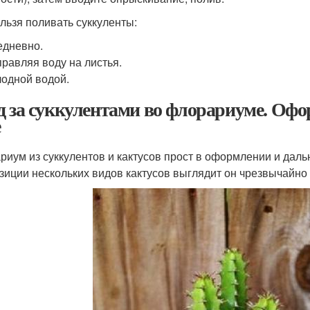
ельзя поливать суккуленты:
дневно.
равляя воду на листья.
одной водой.
д за суккулентами во флорариуме. Оф
е
риум из суккулентов и кактусов прост в оформлении и дал
зиции нескольких видов кактусов выглядит он чрезвычайно