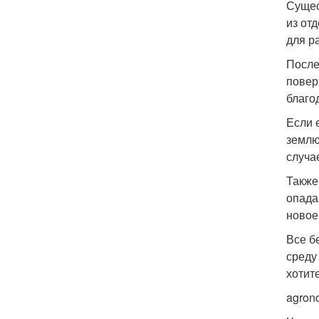
Сущес
из от
для р
После
повер
благо
Если 
землю
случа
Также
опада
новое
Все б
среду
хотит
agron