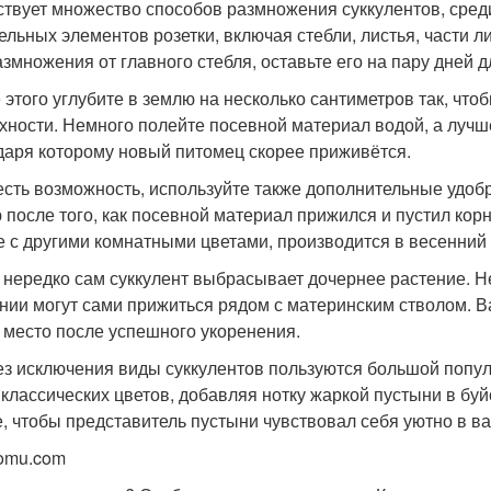
твует множество способов размножения суккулентов, сред
дельных элементов розетки, включая стебли, листья, части 
азмножения от главного стебля, оставьте его на пару дней 
 этого углубите в землю на несколько сантиметров так, что
хности. Немного полейте посевной материал водой, а луч
даря которому новый питомец скорее приживётся.
есть возможность, используйте также дополнительные удобр
 после того, как посевной материал прижился и пустил корн
е с другими комнатными цветами, производится в весенний 
 нередко сам суккулент выбрасывает дочернее растение. Н
нии могут сами прижиться рядом с материнским стволом. В
 место после успешного укоренения.
ез исключения виды суккулентов пользуются большой попу
 классических цветов, добавляя нотку жаркой пустыни в бу
е, чтобы представитель пустыни чувствовал себя уютно в 
omu.com