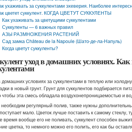
ак ухаживать за суккулентами эхеверия. Наиболее интере
ак цветет суккулент. КОГДА ЦВЕТУТ СУККУЛЕНТЫ
Как ухаживать за цветущими суккулентами
Суккуленты — 6 важных правил
АЗЫ РАЗМНОЖЕНИЯ РАСТЕНИЙ
Сад замка Château de la Napoule (Шато-де-ла-Напуль)
Когда цветут суккуленты?
кулент уход в домашних условиях. Как
кулентами
в домашних условиях за суккулентами в теплую или холодну
адки в новый грунт. Грунт для суккулентов подбирается пита
 чтобы эта смесь обладала воздухонепроницаемостью и в
 необходим регулярный полив, также нужны дополнительные
 поступает мало. Цветок лучше поставить к самому стеклу, т
е время вообще его не поливать, суккулент способен выжит
ние цветка, то немного можно его полить, его как бы остав