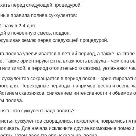
хать перед следующей процедурой.
ные правила полива суккулентов:
1 разу в 2-4 дня.
ой в почвенную смесь, поддон.
сушивая землю перед следующей процедурой.
та полива увеличивается в летний период, а также на этапе
к . Также ориентируются на влажность воздуха – чем она в
м или зимой, в период отопительного сезона), увлажняют ча
 суккулентов сокращается в период покоя – ориентировать
вого дня. Переходные периоды, например, весна и осень, 
йствием сквозняков, снижением интенсивности и объемов 
ты полива.
онять, что суккулент надо полить?
листья суккулентов сморщились, пожелтели, покрылись пятн
поливать. Для начала исключите другие возможные помехи 
ости), затем вводите опрыскивание, полив.