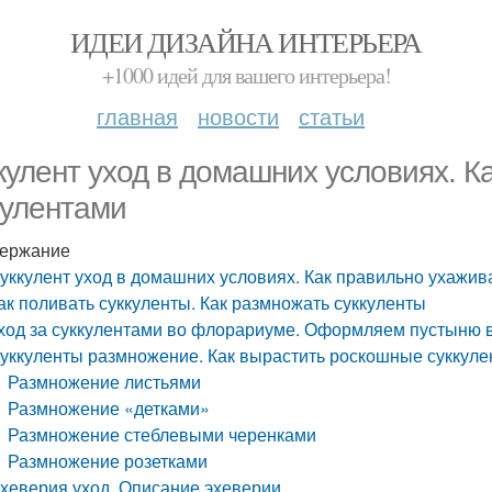
ИДЕИ ДИЗАЙНА ИНТЕРЬЕРА
+1000 идей для вашего интерьера!
главная
новости
статьи
кулент уход в домашних условиях. К
кулентами
ержание
уккулент уход в домашних условиях. Как правильно ухажива
ак поливать суккуленты. Как размножать суккуленты
ход за суккулентами во флорариуме. Оформляем пустыню в
уккуленты размножение. Как вырастить роскошные суккуле
Размножение листьями
Размножение «детками»
Размножение стеблевыми черенками
Размножение розетками
хеверия уход. Описание эхеверии