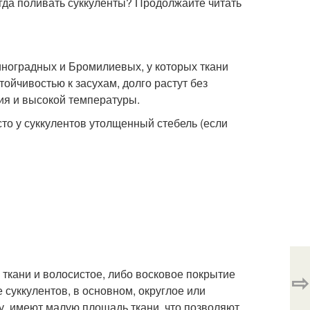
огда поливать суккуленты? Продолжайте читать
иноградных и Бромилиевых, у которых ткани
ойчивостью к засухам, долго растут без
ия и высокой температуры.
сто у суккулентов утолщенный стебель (если
 ткани и волосистое, либо восковое покрытие
⇨
 суккулентов, в основном, округлое или
у, имеют малую площадь ткани, что позволяют