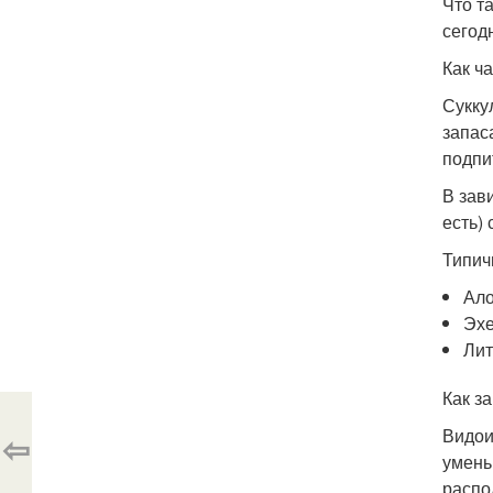
Что т
сегод
Как ч
Сукку
запас
подпи
В зав
есть)
Типич
Ало
Эхе
Лит
Как з
Видои
⇦
умень
распо