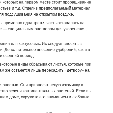
и которых на первом месте стоит проращивание
листьев и т.д. Отделив предполагаемый материал
для подсушивания на открытом воздухе.
бы примерно одна третья часть оставалась на
ше — специальным раствором для укоренения,
ения для кактусовых. Их следует вносить в
и. Дополнительное внесение удобрений, как и в
и осенний период.
екоторые виды сбрасывают листья, которые при
ам же останется лишь пересадить «детвору» на
лярностью. Они привносят некую изюминку в
йство зелени континентальных растений. Если вы
вашем доме, окружите его вниманием и любовью.