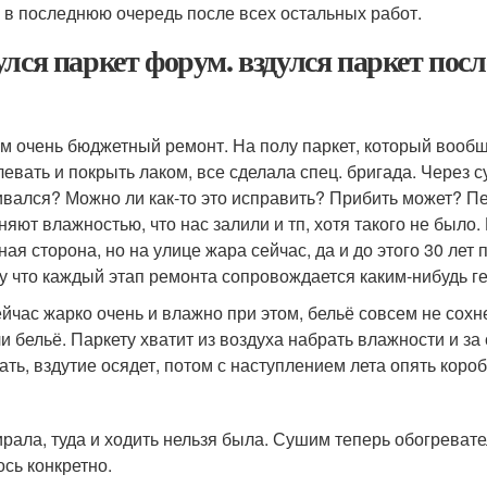
 в последнюю очередь после всех остальных работ.
улся паркет форум. вздулся паркет пос
м очень бюджетный ремонт. На полу паркет, который вообщ
левать и покрыть лаком, все сделала спец. бригада. Через су
ивался? Можно ли как-то это исправить? Прибить может? П
няют влажностью, что нас залили и тп, хотя такого не было
ная сторона, но на улице жара сейчас, да и до этого 30 лет
у что каждый этап ремонта сопровождается каким-нибудь г
ейчас жарко очень и влажно при этом, бельё совсем не сохн
и бельё. Паркету хватит из воздуха набрать влажности и за 
ать, вздутие осядет, потом с наступлением лета опять короб
ирала, туда и ходить нельзя была. Сушим теперь обогреват
ось конкретно.