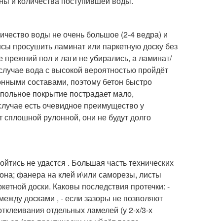
ены и количества поступившей воды.
личество воды не очень большое (2-4 ведра) и
нсы просушить ламинат или паркетную доску без
 прежний пол и лаги не убирались, а ламинат/
 случае вода с высокой вероятностью пройдёт
ионными составами, поэтому бетон быстро
напольное покрытие пострадает мало,
 случае есть очевидное преимущество у
т сплошной рулонной, они не будут долго
йтись не удастся . Большая часть технических
на; фанера на клей и\или саморезы, листы
ркетной доски. Каковы последствия протечки: -
ежду досками , - если зазоры не позволяют
тклеивания отдельных ламелей (у 2-х/3-х