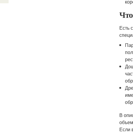
кор
Что
Есть 
специ
Пар
пол
рес
Дощ
час
обр
Дре
име
обр
В опи
объем
Если 