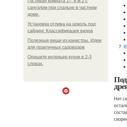
Гостевая комната 17, 6 м 2 с
санузлом при спальне в частном
доме.
Установка отлива на цоколь под
сайдинг. Классификация видов
Полезные вещи из канистры. Идеи
В
для практичных садоводов
Опишите интерьер кухни в 2-3
словах.
Под
дре
Нет с
остал
соста
скоре