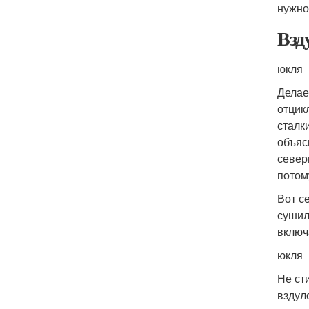
нужно
Взд
юкля
Делае
отцик
сталк
объяс
север
потом
Вот с
сушил
включ
юкля
Не ст
вздул