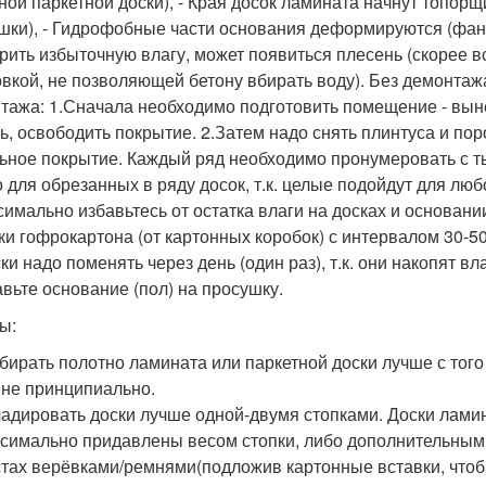
ной паркетной доски), - Края досок ламината начнут топорщи
шки), - Гидрофобные части основания деформируются (фанер
рить избыточную влагу, может появиться плесень (скорее 
овкой, не позволяющей бетону вбирать воду). Без демонтаж
тажа: 1.Сначала необходимо подготовить помещение - в
ь, освободить покрытие. 2.Затем надо снять плинтуса и пор
ьное покрытие. Каждый ряд необходимо пронумеровать с т
о для обрезанных в ряду досок, т.к. целые подойдут для люб
симально избавьтесь от остатка влаги на досках и основан
ки гофрокартона (от картонных коробок) с интервалом 30-5
и надо поменять через день (один раз), т.к. они накопят вл
авьте основание (пол) на просушку.
ы:
бирать полотно ламината или паркетной доски лучше с того
 не принципиально.
адировать доски лучше одной-двумя стопками. Доски лами
симально придавлены весом стопки, либо дополнительными
тах верёвками/ремнями(подложив картонные вставки, чтобы