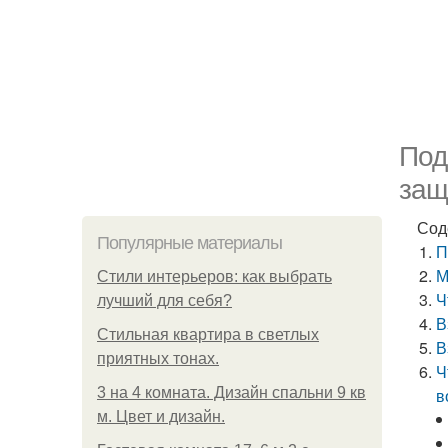
Под
защ
Сод
Популярные материалы
П
М
Стили интерьеров: как выбрать
Ч
лучший для себя?
В
Стильная квартира в светлых
В
приятных тонах.
Ч
3 на 4 комната. Дизайн спальни 9 кв
в
м. Цвет и дизайн.