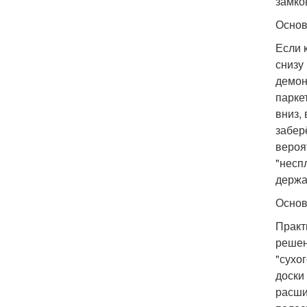
замко
Основ
Если 
снизу
демон
парке
вниз,
забер
вероя
"несп
держа
Основ
Практ
решен
"сухо
доски
расши