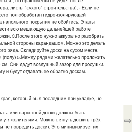
ться (это практически не уйдёт после
а, листы "сухого" строительства), - Если не
всего пол обработан гидроизолирующей
а напольного покрытия не обойтись. Этапы
ынести всю мешающую дальнейшей работе
ожки. 3.После этого нужно аккуратно разобрать
ыльной стороны карандашом. Можно это делать
ого ряда. Складируйте доски на сухом месте.
ии (полу) 5.Между рядами желательно проложить
0 см. Они дадут воздушный зазор для просушки.
агу и будут отдавать ее обратно доскам.
 края, который был последним при укладке, но
ната или паркетной доски должны быть
⇨
 утяжелителями. Можно стянуть доски в трёх
 не повредить доски). Это минимизирует их