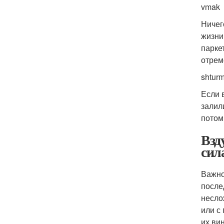
vmak
Ничег
жизни
парке
отрем
shtur
Если 
залил
потом
Взд
сил
Важно
после
несло
или с
их ви