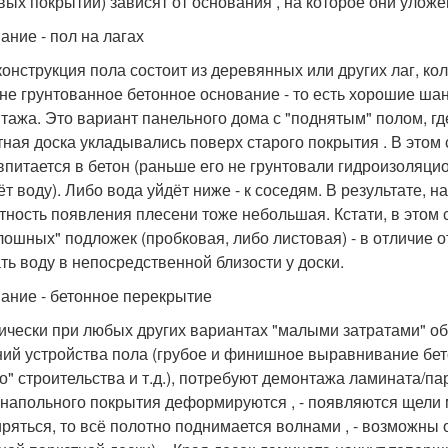
вых покрытий) зависят от основания , на которое они улож
ание - пол на лагах
конструкция пола состоит из деревянных или других лаг, ко
 не грунтованное бетонное основание - то есть хорошие ша
тажа. Это вариант панельного дома с "поднятым" полом, где
тная доска укладывались поверх старого покрытия . В этом
 впитается в бетон (раньше его не грунтовали гидроизоляц
ёт воду). Либо вода уйдёт ниже - к соседям. В результате, 
тность появления плесени тоже небольшая. Кстати, в этом
лошных" подложек (пробковая, либо листовая) - в отличие о
ть воду в непосредственной близости у доски.
ание - бетонное перекрытие
ически при любых других вариантах "малыми затратами" обо
ий устройства пола (грубое и финишное выравнивание бето
го" строительства и т.д.), потребуют демонтажа ламината/па
 напольного покрытия деформируются , - появляются щели м
ряться, то всё полотно поднимается волнами , - возможны о