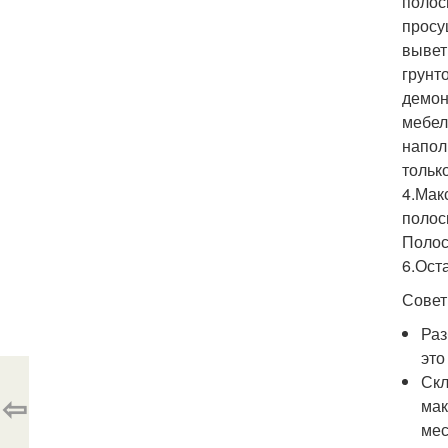
полос
просу
вывет
грунт
демон
мебел
напол
тольк
4.Мак
полос
Полоск
6.Ост
Совет
Раз
это
Скл
⇦
мак
мес