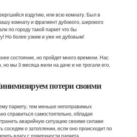
вергшийся вздутию, или всю комнату. Был в
 нашу комнату и фрагмент дубового, широкого
ли по городу такой паркет что бы
! Но более узким и уже не дубовым!
жнее состояние, но пройдет много времени. Нас
, но мы 3 месяца жили на даче и не трогали его,
 Минимизируем потери своими
ему паркету, тем меньше непоправимых
но справиться самостоятельно, обладая
странить аварийную ситуацию своими силами
ь соседям о затоплении, если оно происходит по
ереть влагу с поверхности паркета.