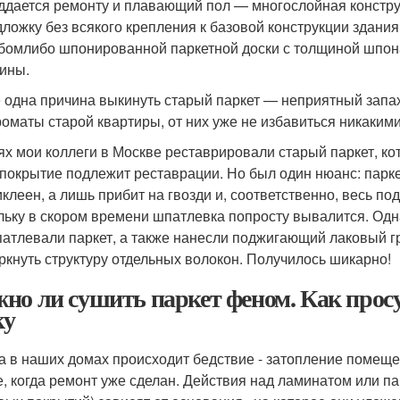
ддается ремонту и плавающий пол — многослойная констру
дложку без всякого крепления к базовой конструкции здан
бомлибо шпонированной паркетной доски с толщиной шпона
ины.
 одна причина выкинуть старый паркет — неприятный запах.
роматы старой квартиры, от них уже не избавиться никаким
ях мои коллеги в Москве реставрировали старый паркет, ко
 покрытие подлежит реставрации. Но был один нюанс: парк
иклеен, а лишь прибит на гвозди и, соответственно, весь по
льку в скором времени шпатлевка попросту вывалится. Одна
атлевали паркет, а также нанесли поджигающий лаковый гр
ркнуть структуру отдельных волокон. Получилось шикарно!
но ли сушить паркет феном. Как про
ку
а в наших домах происходит бедствие - затопление помещен
е, когда ремонт уже сделан. Действия над ламинатом или п