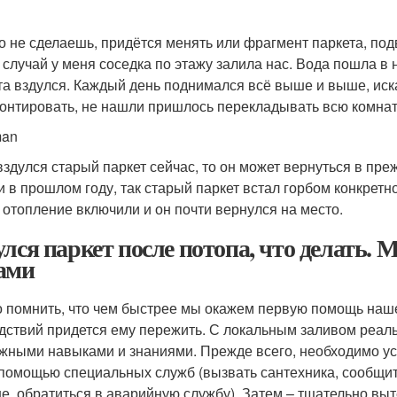
о не сделаешь, придётся менять или фрагмент паркета, под
 случай у меня соседка по этажу залила нас. Вода пошла в
та вздулся. Каждый день поднимался всё выше и выше, иска
онтировать, не нашли пришлось перекладывать всю комнату
man
вздулся старый паркет сейчас, то он может вернуться в пре
и в прошлом году, так старый паркет встал горбом конкретно
 отопление включили и он почти вернулся на место.
улся паркет после потопа, что делать.
ами
 помнить, что чем быстрее мы окажем первую помощь наш
дствий придется ему пережить. С локальным заливом реаль
жными навыками и знаниями. Прежде всего, необходимо у
 помощью специальных служб (вызвать сантехника, сообщит
не, обратиться в аварийную службу). Затем – тщательно выт