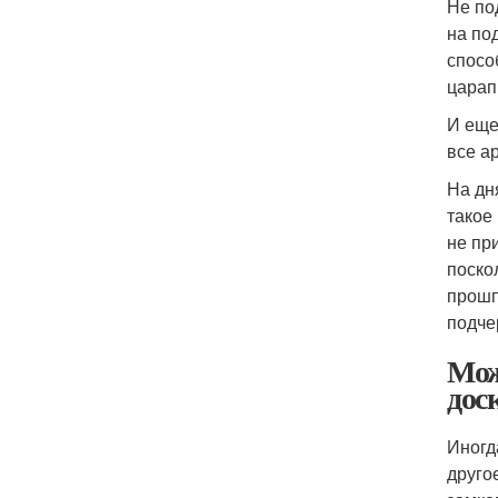
Не по
на по
спосо
царап
И еще
все а
На дн
такое
не пр
поско
прошп
подче
Мож
дос
Иногд
друго