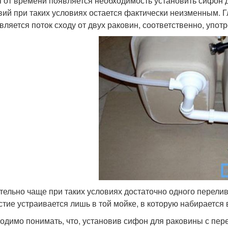
 от времени появляется необходимость установить сифон д
вий при таких условиях остается фактически неизменным. Г
вляется поток сходу от двух раковин, соответственно, упот
тельно чаще при таких условиях достаточно одного перели
стие устраивается лишь в той мойке, в которую набирается 
одимо понимать, что, установив сифон для раковины с пер