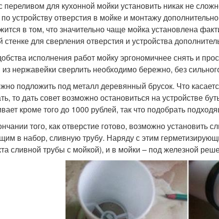
с переливом для кухонной мойки установить никак не слож
 по устройству отверстия в мойке и монтажу дополнительн
жится в том, что значительно чаще мойка установлена фактич
й стенке для сверления отверстия и устройства дополнител
добства исполнения работ мойку эргономичнее снять и прос
 из нержавейки сверлить необходимо бережно, без сильног
жно подложить под металл деревянный брусок. Что касается
ть, то дать совет возможно остановиться на устройстве бу
ивает кроме того до 1000 рублей, так что подобрать подходя
ончании того, как отверстие готово, возможно установить 
щим в набор, сливную трубу. Наряду с этим герметизирующ
кта сливной трубы с мойкой), и в мойки – под железной реше