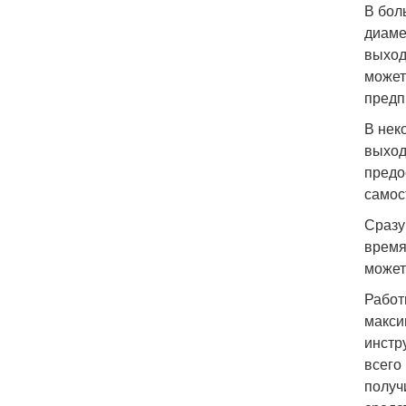
В бол
диаме
выход
может
предп
В нек
выход
предо
самос
Сразу
время
может
Работ
макси
инстр
всего
получ