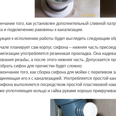
ончании того, как установлен дополнительный сливной патр
а и подключению раковины к канализации.
укция к исполнению работы будет выглядеть следующим об
чале планирует сам корпус сифона – нижняя часть присоеди
метизации употребляется резиновая прокладка. Она надева
ования резьбы, а после этого нижняя часть. Допускается пр
обрать сифон для прочистки будет сложно;
окончании того, как сборка сифона для мойки с переливом з
диняющая его к с канализацией. Употребляется простой ка
сифона выполняется посредством простой пластиковой наки
же уплотняющее кольцо и гайка руками хорошо прикручивае