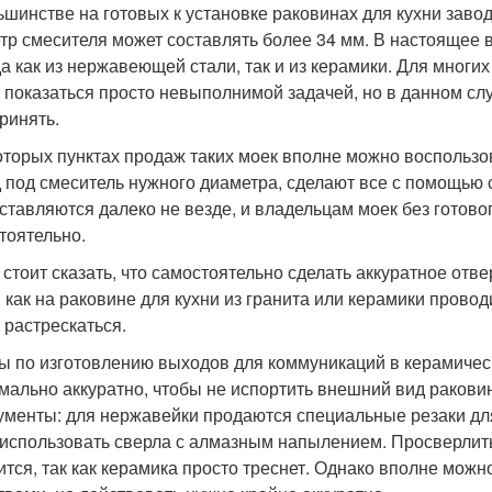
ьшинстве на готовых к установке раковинах для кухни завод
тр смесителя может составлять более 34 мм. В настоящее 
а как из нержавеющей стали, так и из керамики. Для многи
 показаться просто невыполнимой задачей, но в данном сл
ринять.
оторых пунктах продаж таких моек вполне можно воспользо
 под смеситель нужного диаметра, сделают все с помощью 
ставляются далеко не везде, и владельцам моек без готово
тоятельно.
 стоит сказать, что самостоятельно сделать аккуратное отв
 как на раковине для кухни из гранита или керамики провод
 растрескаться.
ы по изготовлению выходов для коммуникаций в керамичес
мально аккуратно, чтобы не испортить внешний вид раков
ументы: для нержавейки продаются специальные резаки для
 использовать сверла с алмазным напылением. Просверлит
ится, так как керамика просто треснет. Однако вполне мож