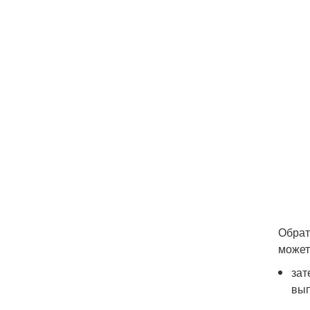
Обрат
может
зат
вып