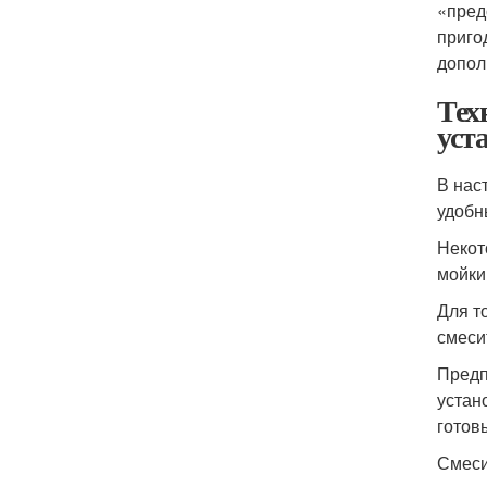
«пред
приго
допол
Тех
уст
В нас
удобн
Некот
мойки
Для т
смеси
Предп
устан
готов
Смеси