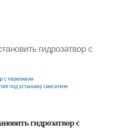
становить гидрозатвор с
ор с переливом
тия под установку смесителя
ановить гидрозатвор с