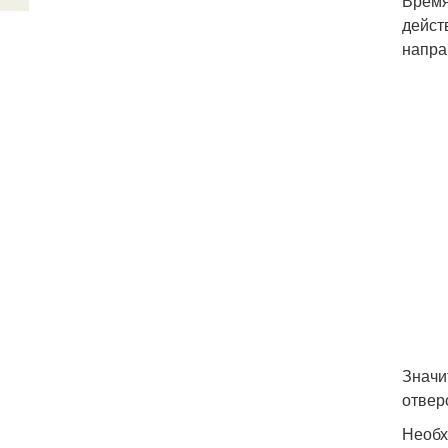
Время
дейст
напра
Значи
отвер
Необх