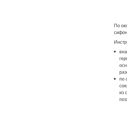
По ок
сифон
Инстр
вна
гер
осн
раз
по 
сое
из 
поз