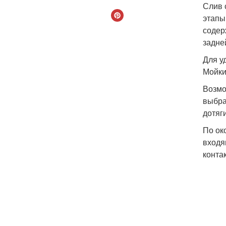
Слив 
этапы
содер
задне
Для у
Мойки
Возмо
выбра
дотяг
По ок
входя
конта