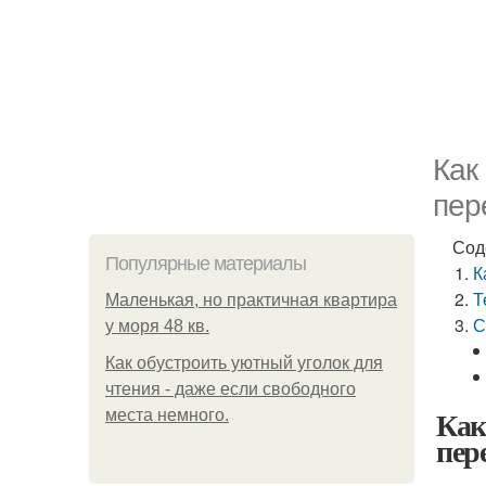
Как
пер
Сод
Популярные материалы
К
Т
Маленькая, но практичная квартира
С
у моря 48 кв.
Как обустроить уютный уголок для
чтения - даже если свободного
Как
места немного.
пер