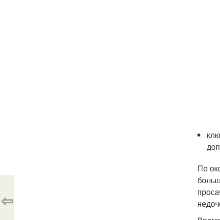
клю
доп
По ок
больш
проса
⇦
недоч