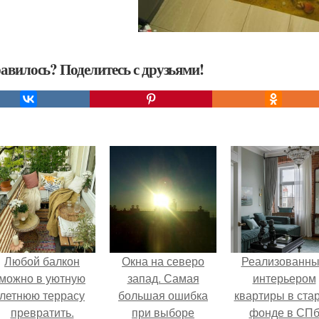
авилось? Поделитесь с друзьями!
Любой балкон
Окна на северо
Реализованн
можно в уютную
запад. Самая
интерьером
летнюю террасу
большая ошибка
квартиры в ста
превратить.
при выборе
фонде в СП