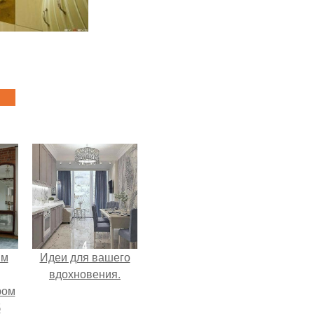
ым
Идеи для вашего
вдохновения.
ром
б