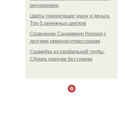
регулировки
Цветы приносящие удачу и деньги.
Топ-5 денежных цветков
Сравнение Сандиммун Неорал с
другими иммуносупрессорами
Скамейка из профильной трубы.
Сборка лавочки без спинки