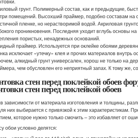
нтовки.
иловый грунт. Полимерный состав, как и предыдущие, быстр
три помещений. Высохший праймер, подобно составам на 
стичной пленке, но нерастворимой водой. Акриловая грунт
бокого проникновения. Последняя уходит вглубь основы на
епления пористых, ненадежных оснований.
идный праймер. Используется при оклейке обоями деревян
нка исключает «утечку» клея и прочих материалов внутрь о
очем, алкидный грунт универсален, хорош не только на дер
ймера, чем обусловлен его неприятный запах. К тому же, со
нтовка стен перед поклейкой обоев ф
нтовки стен перед поклейкой обоев
 в зависимости от материала изготовления и толщины, раз
для них выбирается с привязкой к этим характеристикам. П
тием, которое нужно только смочить – это избавляет от оши
су обои условно делятся: