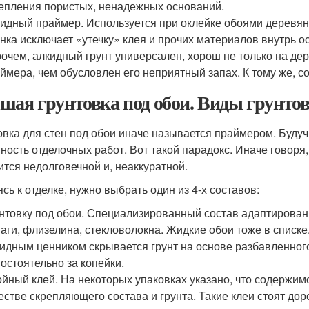
епления пористых, ненадежных оснований.
идный праймер. Используется при оклейке обоями деревян
нка исключает «утечку» клея и прочих материалов внутрь о
очем, алкидный грунт универсален, хорош не только на дер
ймера, чем обусловлен его неприятный запах. К тому же, со
шая грунтовка под обои. Виды грунтов
овка для стен под обои иначе называется праймером. Буду
ность отделочных работ. Вот такой парадокс. Иначе говоря,
ится недолговечной и, неаккуратной.
ясь к отделке, нужно выбрать один из 4-х составов:
нтовку под обои. Специализированный состав адаптирован 
аги, флизелина, стекловолокна. Жидкие обои тоже в списк
идным ценником скрывается грунт на основе разбавленного
остоятельно за копейки.
йный клей. На некоторых упаковках указано, что содержи
естве скрепляющего состава и грунта. Такие клеи стоят до