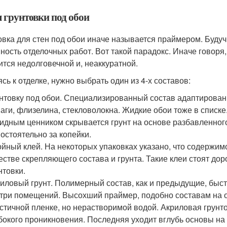
 грунтовки под обои
овка для стен под обои иначе называется праймером. Буду
ность отделочных работ. Вот такой парадокс. Иначе говоря,
ится недолговечной и, неаккуратной.
ясь к отделке, нужно выбрать один из 4-х составов:
нтовку под обои. Специализированный состав адаптирован 
аги, флизелина, стекловолокна. Жидкие обои тоже в списк
идным ценником скрывается грунт на основе разбавленного
остоятельно за копейки.
йный клей. На некоторых упаковках указано, что содержи
естве скрепляющего состава и грунта. Такие клеи стоят до
нтовки.
иловый грунт. Полимерный состав, как и предыдущие, быстр
три помещений. Высохший праймер, подобно составам на 
стичной пленке, но нерастворимой водой. Акриловая грунт
бокого проникновения. Последняя уходит вглубь основы на