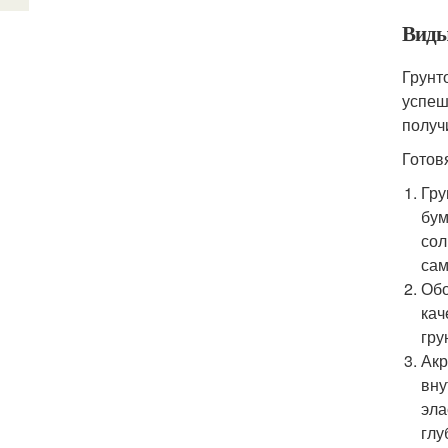
Виды
Грунт
успеш
получ
Готов
Гру
бум
сол
сам
Обо
кач
гру
Акр
вну
эла
глу