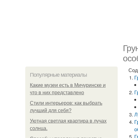
Гру
осо
Сод
Популярные материалы
Г
Какие музеи есть в Мичуринске и
Г
что в них представлено
Стили интерьеров: как выбрать
лучший для себя?
Л
Уютная светлая квартира в лучах
Г
солнца.
о
Г