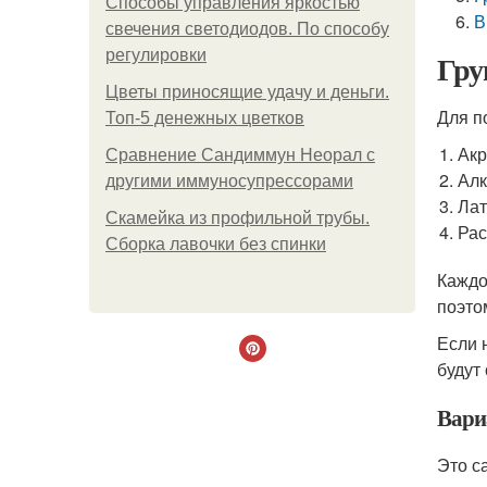
Способы управления яркостью
В
свечения светодиодов. По способу
регулировки
Гру
Цветы приносящие удачу и деньги.
Для п
Топ-5 денежных цветков
Акр
Сравнение Сандиммун Неорал с
Алк
другими иммуносупрессорами
Лат
Скамейка из профильной трубы.
Рас
Сборка лавочки без спинки
Каждо
поэто
Если 
будут
Вари
Это с