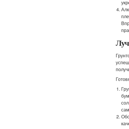
укр
Алк
пле
Впр
пра
Луч
Грунт
успеш
получ
Готов
Гру
бум
сол
сам
Обо
кач