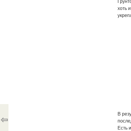
Грунт
хоть 
укреп
В рез
⇦
после
Есть 