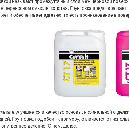
овкой называют промежуточный слой меж черновой поверхн
и в переносном смысле, золотая. Грунтовка предотвращает 
ляет и обеспечивает адгезию, то есть проникновение в пов
ультате улучшается и качество основы, и финальной отделк
дней. Грунтовка под обои , к примеру, отличается от исполь
и внутреннее деление. О нем, далее.