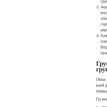
гру
Акр
вну
эла
глу
укр
Алк
пле
Впр
пра
Гру
гру
Обои,
клей 
покры
По ве