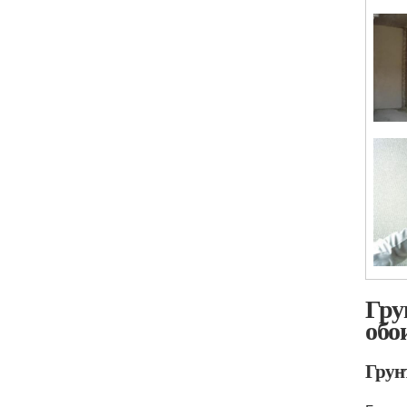
Гру
обо
Грунт