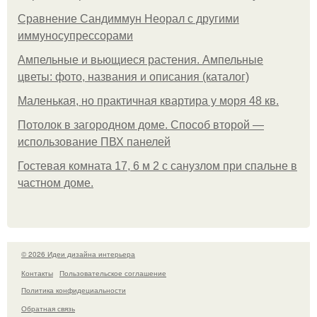
Сравнение Сандиммун Неорал с другими
иммуносупрессорами
Ампельные и вьющиеся растения. Ампельные
цветы: фото, названия и описания (каталог)
Маленькая, но практичная квартира у моря 48 кв.
Потолок в загородном доме. Способ второй —
использование ПВХ панелей
Гостевая комната 17, 6 м 2 с санузлом при спальне в
частном доме.
© 2026 Идеи дизайна интерьера
Контакты
Пользовательское соглашение
Политика конфидециальности
Обратная связь