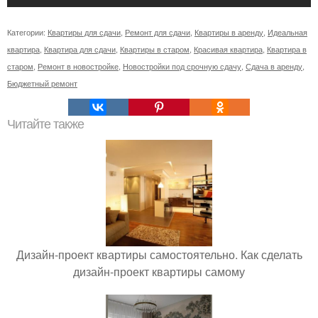
Категории:
Квартиры для сдачи
,
Ремонт для сдачи
,
Квартиры в аренду
,
Идеальная
квартира
,
Квартира для сдачи
,
Квартиры в старом
,
Красивая квартира
,
Квартира в
старом
,
Ремонт в новостройке
,
Новостройки под срочную сдачу
,
Сдача в аренду
,
Бюджетный ремонт
Читайте также
Дизайн-проект квартиры самостоятельно. Как сделать
дизайн-проект квартиры самому