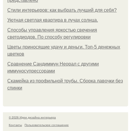
представлено
Стили интерьеров: как выбрать лучший для себя?
Уютная светлая квартира в лучах солнца.
Способы управления яркостью свечения
светодиодов. По способу регулировки
Цветы приносящие удачу и деньги. Топ-5 денежных
цветков
Сравнение Сандиммун Неорал с другими
иммуносупрессорами
Скамейка из профильной трубы. Сборка лавочки без
спинки
© 2026 Идеи дизайна интерьера
Контакты
Пользовательское соглашение