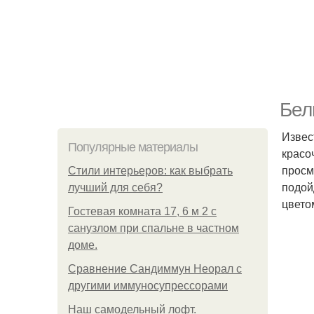
Бел
Извес
Популярные материалы
красо
просм
Стили интерьеров: как выбрать
подой
лучший для себя?
цвето
Гостевая комната 17, 6 м 2 с
санузлом при спальне в частном
доме.
Сравнение Сандиммун Неорал с
другими иммуносупрессорами
Наш самодельный лофт.